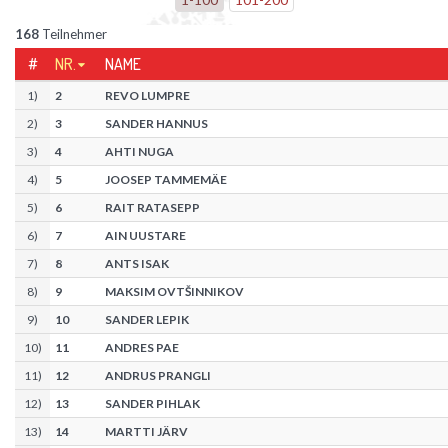
168
Teilnehmer
#
NR.
NAME
1
)
2
REVO LUMPRE
2
)
3
SANDER HANNUS
3
)
4
AHTI NUGA
4
)
5
JOOSEP TAMMEMÄE
5
)
6
RAIT RATASEPP
6
)
7
AIN UUSTARE
7
)
8
ANTS ISAK
8
)
9
MAKSIM OVTŠINNIKOV
9
)
10
SANDER LEPIK
10
)
11
ANDRES PAE
11
)
12
ANDRUS PRANGLI
12
)
13
SANDER PIHLAK
13
)
14
MARTTI JÄRV