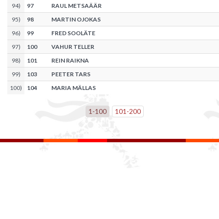
94
)
97
RAUL METSAÄÄR
95
)
98
MARTIN OJOKAS
96
)
99
FRED SOOLÄTE
97
)
100
VAHUR TELLER
98
)
101
REIN RAIKNA
99
)
103
PEETER TARS
100
)
104
MARIA MÄLLAS
1
-
100
101
-
200