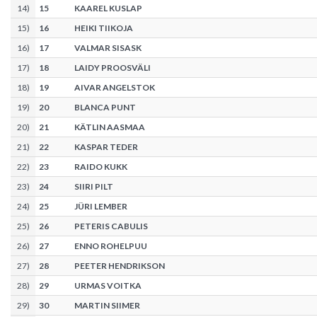
14
)
15
KAAREL KUSLAP
15
)
16
HEIKI TIIKOJA
16
)
17
VALMAR SISASK
17
)
18
LAIDY PROOSVÄLI
18
)
19
AIVAR ANGELSTOK
19
)
20
BLANCA PUNT
20
)
21
KÄTLIN AASMAA
21
)
22
KASPAR TEDER
22
)
23
RAIDO KUKK
23
)
24
SIIRI PILT
24
)
25
JÜRI LEMBER
25
)
26
PETERIS CABULIS
26
)
27
ENNO ROHELPUU
27
)
28
PEETER HENDRIKSON
28
)
29
URMAS VOITKA
29
)
30
MARTIN SIIMER