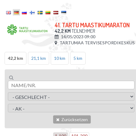
41. TARTU MAASTIKUMARATON
42,2 KM
TEILNEHMER
14/05/2023 09:00
TARTUMAA TERVISESPORDIKESKUS
42,2 km
21,1 km
10 km
5 km
Zurücksetzen
1
-
100
101
-
200