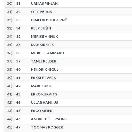
30
)
31
URMAS PIHLAK
31
)
32
OTT PÄRNA
32
)
33
DIMITRI PODGORNÕI
33
)
34
PEEP BUŠIN
34
)
35
MERIKE ANNUK
35
)
36
MAE KIRBITS
36
)
38
MIHKEL TAMMARU
37
)
39
TANEL KELDER
38
)
40
HENDRIK NIGUL
39
)
41
ERKKI ETVERK
40
)
42
MAIK TUKK
41
)
43
ERKO KURVITS
42
)
44
ÜLLAR HANNUS
43
)
45
ERGO MEIER
44
)
46
ANDRIS PĒTERSONS
45
)
47
TOOMAS KOGGER