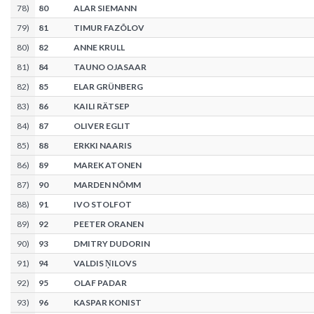
78
)
80
ALAR SIEMANN
79
)
81
TIMUR FAZÕLOV
80
)
82
ANNE KRULL
81
)
84
TAUNO OJASAAR
82
)
85
ELAR GRÜNBERG
83
)
86
KAILI RÄTSEP
84
)
87
OLIVER EGLIT
85
)
88
ERKKI NAARIS
86
)
89
MAREK ATONEN
87
)
90
MARDEN NÕMM
88
)
91
IVO STOLFOT
89
)
92
PEETER ORANEN
90
)
93
DMITRY DUDORIN
91
)
94
VALDIS ŅILOVS
92
)
95
OLAF PADAR
93
)
96
KASPAR KONIST