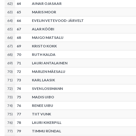
62
)
64
AINAR OJASAAR
63
)
65
MARIS MOOR
64
)
66
EVELIN VETEVOOD-JÄRVELT
65
)
67
ALAR KÖÖBI
66
)
68
MAIGO MATSALU
67
)
69
KRISTO KOKK
68
)
70
RUTH KALDA
69
)
71
LAURI ANTALAINEN
70
)
72
MARLEN MÄESALU
71
)
73
KARL LAASIK
72
)
74
SVEN LOSSMANN
73
)
75
MADIS UIBO
74
)
76
RENEE UIBU
75
)
77
TIIT VUNK
76
)
78
LAURI KIKERPILL
77
)
79
TIMMU RÜNDAL