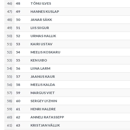
46
)
48
TÕNU ILVES
47
)
49
HANNES KUSLAP
48
)
50
JANAR SÄKK
49
)
51
LIIS SIIGUR
50
)
52
URMAS HALLIK
51
)
53
KAIRI USTAV
52
)
54
MEELIS KOSKARU
53
)
55
KEN UIBO
54
)
56
LIINA LARM
55
)
57
JAANUS KAUR
56
)
58
MEELIS KALDA
57
)
59
MARGUS VIET
58
)
60
SERGEY LYZHIN
59
)
61
HENRI HALDRE
60
)
62
ANNELI RATASSEPP
61
)
63
KRISTJAN VÄLLIK