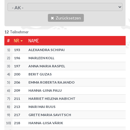
Zurücksetzen
12
Teilnehmer
#
NR.
NAME
1
)
193
ALEXANDRA SCHIPAI
2
)
196
MARLEEN KOLL
3
)
197
ANNA MARIA RASPEL
4
)
200
BERIT GUZAS
5
)
206
EMMA ROBERTA RAJANDO
6
)
209
HANNA-LIINA PALU
7
)
211
HARRIET HELENA HABICHT
8
)
213
MARI MAI RUUS
9
)
217
GRETE MARIA SAVITSCH
10
)
218
HANNA-LIISA VÄRIK