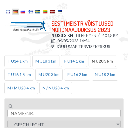
EESTI MEISTRIVÕISTLUSED
MURDMAAJOOKSUS 2023
N U20 3 KM
TEILNEHMER
/
2 X 1,5 KM
06/05/2023 14:54
JÕULUMÄE TERVISEKESKUS
T U14 1 km
M U18 3 km
P U14 1 km
N U20 3 km
T U16 1,5 km
M U20 3 km
P U16 2 km
N U18 2 km
M / M U23 4 km
N / N U23 4 km