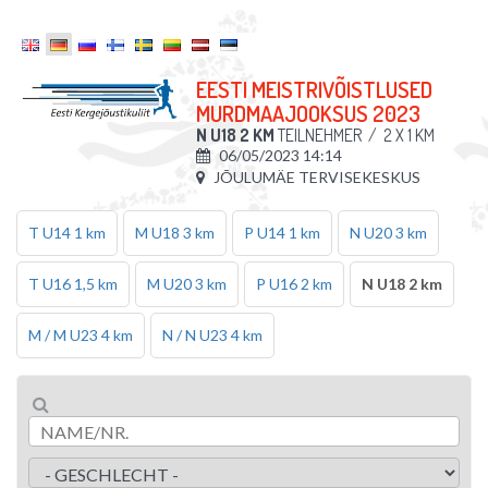
EESTI MEISTRIVÕISTLUSED
MURDMAAJOOKSUS 2023
N U18 2 KM
TEILNEHMER
/
2 X 1 KM
06/05/2023 14:14
JÕULUMÄE TERVISEKESKUS
T U14 1 km
M U18 3 km
P U14 1 km
N U20 3 km
T U16 1,5 km
M U20 3 km
P U16 2 km
N U18 2 km
M / M U23 4 km
N / N U23 4 km