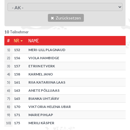
Zurücksetzen
10
Teilnehmer
#
NR.
NAME
1
)
152
MERI-LILL PLAGNAUD
2
)
156
VIOLA HAMBIDGE
3
)
157
ETRIIN ETVERK
4
)
158
KARMEL JANO
5
)
161
RIIA KATARIINA LAAS
6
)
163
ANETE PÕLLUAAS
7
)
165
BIANKA UHTJÄRV
8
)
170
VIKTORIA HELENA UBAR
9
)
171
MARIE PIHLAP
10
)
175
MERILI KÄSPER