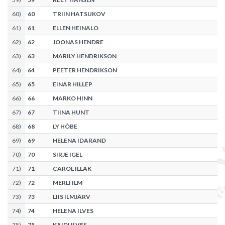
60
)
60
TRIIN HATSUKOV
61
)
61
ELLEN HEINALO
62
)
62
JOONAS HENDRE
63
)
63
MARILY HENDRIKSON
64
)
64
PEETER HENDRIKSON
65
)
65
EINAR HILLEP
66
)
66
MARKO HINN
67
)
67
TIINA HUNT
68
)
68
LY HÕBE
69
)
69
HELENA IDARAND
70
)
70
SIRJE IGEL
71
)
71
CAROL ILLAK
72
)
72
MERLI ILM
73
)
73
LIIS ILMJÄRV
74
)
74
HELENA ILVES
75
)
75
KAIDI ILVES