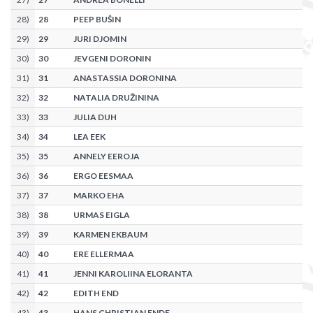
28
)
28
PEEP BUŠIN
29
)
29
JURI DJOMIN
30
)
30
JEVGENI DORONIN
31
)
31
ANASTASSIA DORONINA
32
)
32
NATALIA DRUŽININA
33
)
33
JULIA DUH
34
)
34
LEA EEK
35
)
35
ANNELY EEROJA
36
)
36
ERGO EESMAA
37
)
37
MARKO EHA
38
)
38
URMAS EIGLA
39
)
39
KARMEN EKBAUM
40
)
40
ERE ELLERMAA
41
)
41
JENNI KAROLIINA ELORANTA
42
)
42
EDITH END
43
)
43
HANS CHRISTIAN ENDE