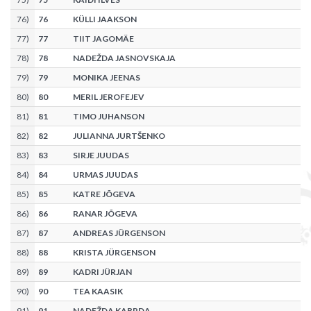
76
)
76
KÜLLI JAAKSON
77
)
77
TIIT JAGOMÄE
78
)
78
NADEŽDA JASNOVSKAJA
79
)
79
MONIKA JEENAS
80
)
80
MERIL JEROFEJEV
81
)
81
TIMO JUHANSON
82
)
82
JULIANNA JURTŠENKO
83
)
83
SIRJE JUUDAS
84
)
84
URMAS JUUDAS
85
)
85
KATRE JÕGEVA
86
)
86
RANAR JÕGEVA
87
)
87
ANDREAS JÜRGENSON
88
)
88
KRISTA JÜRGENSON
89
)
89
KADRI JÜRJAN
90
)
90
TEA KAASIK
91
)
91
NADEŽDA KABRDA