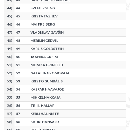
44
)
44
SVEN ERSLING
45
)
45
KRISTA FAZIJEV
46
)
46
MAI FREIBERG
47
)
47
VLADISLAV GAVŠIN
48
)
48
MERILIN GEDVIL
49
)
49
KARLIS GOLDSTEIN
50
)
50
JAANIKA GREIM
51
)
51
MONIKA GRINFELD
52
)
52
NATALJA GROMOVAJA
53
)
53
KRISTO GUMBÄLIS
54
)
54
KASPAR HAAVAJÕE
55
)
55
MIHKEL HAKKAJA
56
)
56
TRIIN HALLAP
57
)
57
KERLI HANNISTE
58
)
58
KADRI HANSALU
59
)
59
REET HANSEN