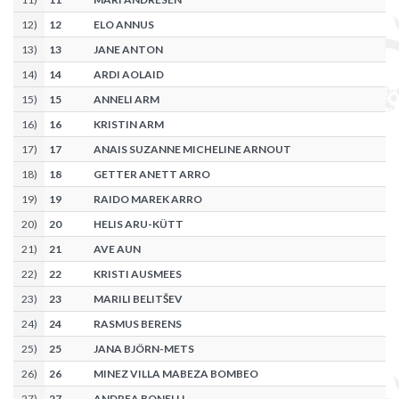
12
)
12
ELO ANNUS
13
)
13
JANE ANTON
14
)
14
ARDI AOLAID
15
)
15
ANNELI ARM
16
)
16
KRISTIN ARM
17
)
17
ANAIS SUZANNE MICHELINE ARNOUT
18
)
18
GETTER ANETT ARRO
19
)
19
RAIDO MAREK ARRO
20
)
20
HELIS ARU-KÜTT
21
)
21
AVE AUN
22
)
22
KRISTI AUSMEES
23
)
23
MARILI BELITŠEV
24
)
24
RASMUS BERENS
25
)
25
JANA BJÖRN-METS
26
)
26
MINEZ VILLA MABEZA BOMBEO
27
)
27
ANDREA BONELLI