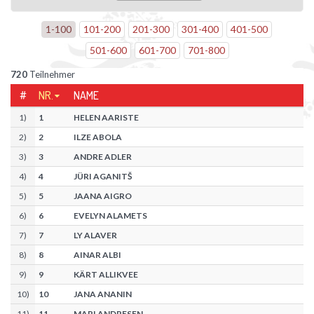
1
-
100
101
-
200
201
-
300
301
-
400
401
-
500
501
-
600
601
-
700
701
-
800
720
Teilnehmer
#
NR.
NAME
1
)
1
HELEN AARISTE
2
)
2
ILZE ABOLA
3
)
3
ANDRE ADLER
4
)
4
JÜRI AGANITŠ
5
)
5
JAANA AIGRO
6
)
6
EVELYN ALAMETS
7
)
7
LY ALAVER
8
)
8
AINAR ALBI
9
)
9
KÄRT ALLIKVEE
10
)
10
JANA ANANIN
11
)
11
MARI ANDRESEN