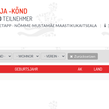
 JA -KÕND
D
TEILNEHMER
. ETAPP - NÕMME-MUSTAMÄE MAASTIKUKAITSEALA
Zurücksetzen
GEBURTSJAHR
AK
LAND