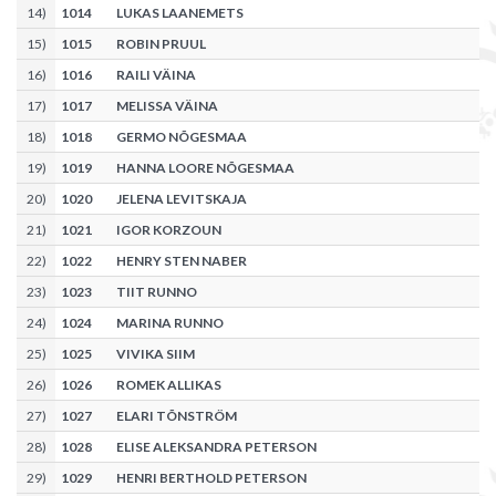
14
)
1014
LUKAS LAANEMETS
15
)
1015
ROBIN PRUUL
16
)
1016
RAILI VÄINA
17
)
1017
MELISSA VÄINA
18
)
1018
GERMO NÕGESMAA
19
)
1019
HANNA LOORE NÕGESMAA
20
)
1020
JELENA LEVITSKAJA
21
)
1021
IGOR KORZOUN
22
)
1022
HENRY STEN NABER
23
)
1023
TIIT RUNNO
24
)
1024
MARINA RUNNO
25
)
1025
VIVIKA SIIM
26
)
1026
ROMEK ALLIKAS
27
)
1027
ELARI TÕNSTRÖM
28
)
1028
ELISE ALEKSANDRA PETERSON
29
)
1029
HENRI BERTHOLD PETERSON