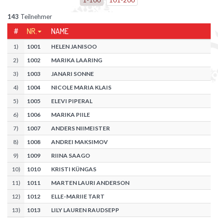
143
Teilnehmer
#
NR.
NAME
1
)
1001
HELEN JANISOO
2
)
1002
MARIKA LAARING
3
)
1003
JANARI SONNE
4
)
1004
NICOLE MARIA KLAIS
5
)
1005
ELEVI PIPERAL
6
)
1006
MARIKA PIILE
7
)
1007
ANDERS NIIMEISTER
8
)
1008
ANDREI MAKSIMOV
9
)
1009
RIINA SAAGO
10
)
1010
KRISTI KÜNGAS
11
)
1011
MARTEN LAURI ANDERSON
12
)
1012
ELLE-MARIIE TART
13
)
1013
LILY LAUREN RAUDSEPP