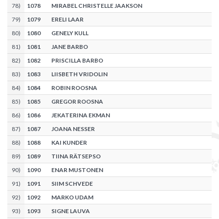
78
)
1078
MIRABEL CHRISTELLE JAAKSON
79
)
1079
ERELI LAAR
80
)
1080
GENELY KULL
81
)
1081
JANE BARBO
82
)
1082
PRISCILLA BARBO
83
)
1083
LIISBETH VRIDOLIN
84
)
1084
ROBIN ROOSNA
85
)
1085
GREGOR ROOSNA
86
)
1086
JEKATERINA EKMAN
87
)
1087
JOANA NESSER
88
)
1088
KAI KUNDER
89
)
1089
TIINA RÄTSEPSO
90
)
1090
ENAR MUSTONEN
91
)
1091
SIIM SCHVEDE
92
)
1092
MARKO UDAM
93
)
1093
SIGNE LAUVA