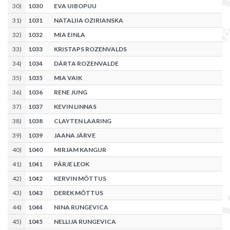
30
)
1030
EVA UIBOPUU
31
)
1031
NATALIIA OZIRIANSKA
32
)
1032
MIA EINLA
33
)
1033
KRISTAPS ROZENVALDS
34
)
1034
DÂRTA ROZENVALDE
35
)
1035
MIA VAIK
36
)
1036
RENE JUNG
37
)
1037
KEVIN LINNAS
38
)
1038
CLAYTEN LAARING
39
)
1039
JAANA JÄRVE
40
)
1040
MIRJAM KANGUR
41
)
1041
PÄRJE LEOK
42
)
1042
KERVIN MÕTTUS
43
)
1043
DEREK MÕTTUS
44
)
1044
NINA RUNGEVICA
45
)
1045
NELLIJA RUNGEVICA