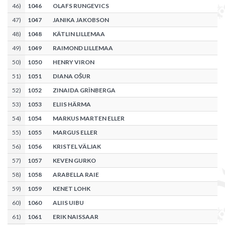
46
)
1046
OLAFS RUNGEVICS
47
)
1047
JANIKA JAKOBSON
48
)
1048
KÄTLIN LILLEMAA
49
)
1049
RAIMOND LILLEMAA
50
)
1050
HENRY VIRON
51
)
1051
DIANA OŠUR
52
)
1052
ZINAIDA GRÎNBERGA
53
)
1053
ELIIS HÄRMA
54
)
1054
MARKUS MARTEN ELLER
55
)
1055
MARGUS ELLER
56
)
1056
KRISTEL VÄLJAK
57
)
1057
KEVEN GURKO
58
)
1058
ARABELLA RAIE
59
)
1059
KENET LOHK
60
)
1060
ALIIS UIBU
61
)
1061
ERIK NAISSAAR