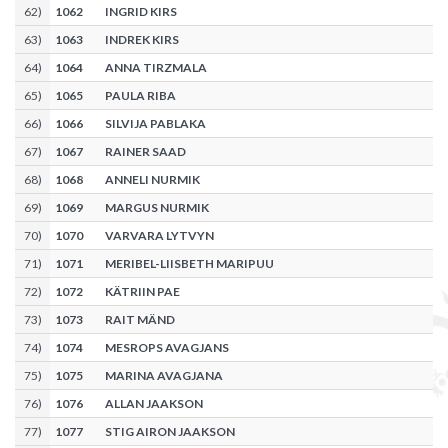
62
)
1062
INGRID KIRS
63
)
1063
INDREK KIRS
64
)
1064
ANNA TIRZMALA
65
)
1065
PAULA RIBA
66
)
1066
SILVIJA PABLAKA
67
)
1067
RAINER SAAD
68
)
1068
ANNELI NURMIK
69
)
1069
MARGUS NURMIK
70
)
1070
VARVARA LYTVYN
71
)
1071
MERIBEL-LIISBETH MARIPUU
72
)
1072
KÄTRIIN PAE
73
)
1073
RAIT MÄND
74
)
1074
MESROPS AVAGJANS
75
)
1075
MARINA AVAGJANA
76
)
1076
ALLAN JAAKSON
77
)
1077
STIG AIRON JAAKSON