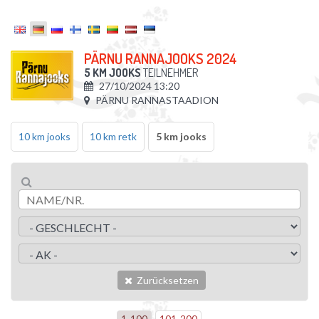
PÄRNU RANNAJOOKS 2024
5 KM JOOKS
TEILNEHMER
27/10/2024 13:20
PÄRNU RANNASTAADION
10 km jooks
10 km retk
5 km jooks
Zurücksetzen
1
-
100
101
-
200