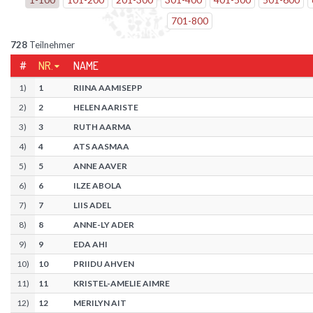
701
-
800
728
Teilnehmer
#
NR.
NAME
1
)
1
RIINA AAMISEPP
2
)
2
HELEN AARISTE
3
)
3
RUTH AARMA
4
)
4
ATS AASMAA
5
)
5
ANNE AAVER
6
)
6
ILZE ABOLA
7
)
7
LIIS ADEL
8
)
8
ANNE-LY ADER
9
)
9
EDA AHI
10
)
10
PRIIDU AHVEN
11
)
11
KRISTEL-AMELIE AIMRE
12
)
12
MERILYN AIT