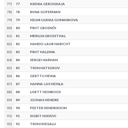
77
)
77
KSENIA GEROISKAJA
78
)
78
RIINA GOFERMAN
79
)
79
HELMI ULRIKA GOMANKOVA
80
)
80
PRIIT GROSNÕI
81
)
81
MERILIN GROSSTHAL
82
)
82
HANDO-LAUR HABICHT
83
)
83
PRIIT HALDMA
84
)
84
SERGEI HARHAN
85
)
85
TRIIN HATSUKOV
86
)
86
GERTTU HEINA
87
)
87
HANNA-LIIS HEINLA
88
)
88
LISETT HEINROOS
89
)
89
JOONAS HENDRE
90
)
90
PEETER HENDRIKSON
91
)
91
SIGRIT HIIEKIVI
92
)
92
TRIIN HIIESALU