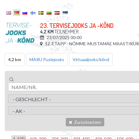
23. TERVISEJOOKS JA -KÕND
4,2 KM
TEILNEHMER
23/07/2025 00:00
12. ETAPP - NÕMME-MUSTAMÄE MAASTIKU
4,2 km
MARU Puslejooks
Virtuaaljooks/kõnd
Zurücksetzen
1
-
100
101
-
200
201
-
300
301
-
400
401
-
500
501
-
600