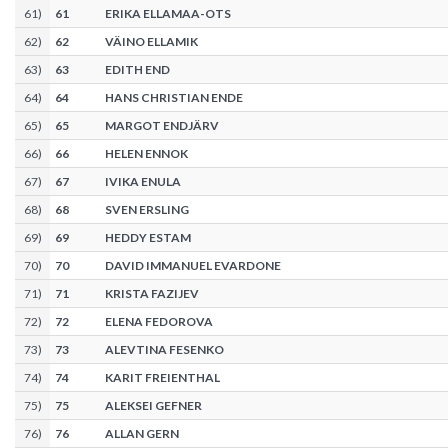
61
)
61
ERIKA ELLAMAA-OTS
62
)
62
VÄINO ELLAMIK
63
)
63
EDITH END
64
)
64
HANS CHRISTIAN ENDE
65
)
65
MARGOT ENDJÄRV
66
)
66
HELEN ENNOK
67
)
67
IVIKA ENULA
68
)
68
SVEN ERSLING
69
)
69
HEDDY ESTAM
70
)
70
DAVID IMMANUEL EVARDONE
71
)
71
KRISTA FAZIJEV
72
)
72
ELENA FEDOROVA
73
)
73
ALEVTINA FESENKO
74
)
74
KARIT FREIENTHAL
75
)
75
ALEKSEI GEFNER
76
)
76
ALLAN GERN