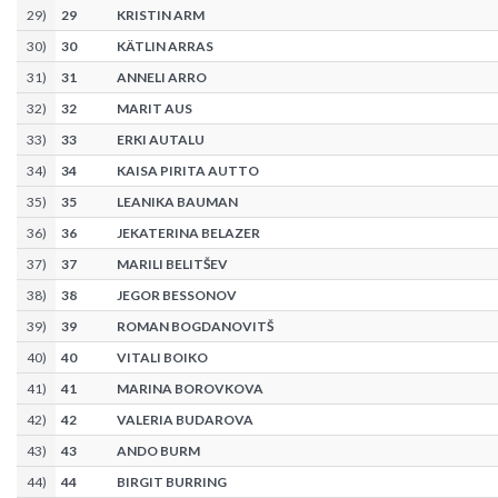
29
)
29
KRISTIN ARM
30
)
30
KÄTLIN ARRAS
31
)
31
ANNELI ARRO
32
)
32
MARIT AUS
33
)
33
ERKI AUTALU
34
)
34
KAISA PIRITA AUTTO
35
)
35
LEANIKA BAUMAN
36
)
36
JEKATERINA BELAZER
37
)
37
MARILI BELITŠEV
38
)
38
JEGOR BESSONOV
39
)
39
ROMAN BOGDANOVITŠ
40
)
40
VITALI BOIKO
41
)
41
MARINA BOROVKOVA
42
)
42
VALERIA BUDAROVA
43
)
43
ANDO BURM
44
)
44
BIRGIT BURRING