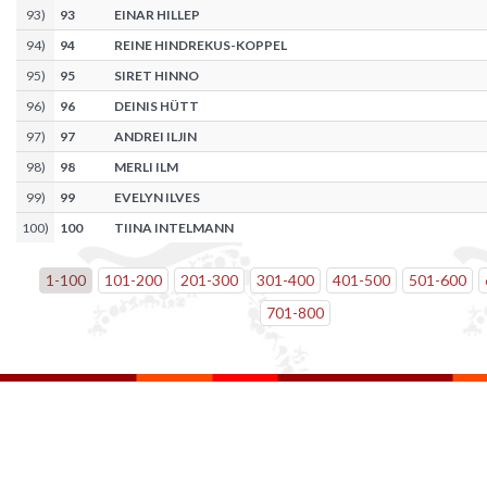
93
)
93
EINAR HILLEP
94
)
94
REINE HINDREKUS-KOPPEL
95
)
95
SIRET HINNO
96
)
96
DEINIS HÜTT
97
)
97
ANDREI ILJIN
98
)
98
MERLI ILM
99
)
99
EVELYN ILVES
100
)
100
TIINA INTELMANN
1
-
100
101
-
200
201
-
300
301
-
400
401
-
500
501
-
600
701
-
800