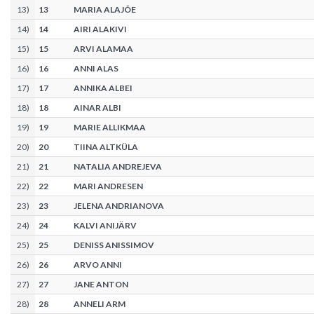
13
)
13
MARIA ALAJÕE
14
)
14
AIRI ALAKIVI
15
)
15
ARVI ALAMAA
16
)
16
ANNI ALAS
17
)
17
ANNIKA ALBEI
18
)
18
AINAR ALBI
19
)
19
MARIE ALLIKMAA
20
)
20
TIINA ALTKÜLA
21
)
21
NATALIA ANDREJEVA
22
)
22
MARI ANDRESEN
23
)
23
JELENA ANDRIANOVA
24
)
24
KALVI ANIJÄRV
25
)
25
DENISS ANISSIMOV
26
)
26
ARVO ANNI
27
)
27
JANE ANTON
28
)
28
ANNELI ARM