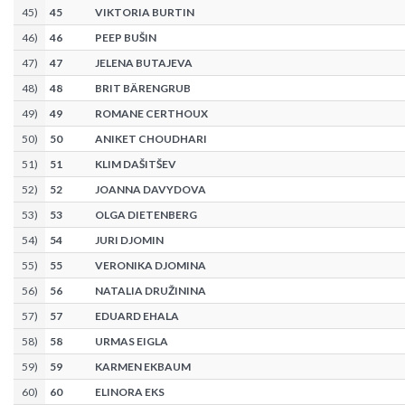
45
)
45
VIKTORIA BURTIN
46
)
46
PEEP BUŠIN
47
)
47
JELENA BUTAJEVA
48
)
48
BRIT BÄRENGRUB
49
)
49
ROMANE CERTHOUX
50
)
50
ANIKET CHOUDHARI
51
)
51
KLIM DAŠITŠEV
52
)
52
JOANNA DAVYDOVA
53
)
53
OLGA DIETENBERG
54
)
54
JURI DJOMIN
55
)
55
VERONIKA DJOMINA
56
)
56
NATALIA DRUŽININA
57
)
57
EDUARD EHALA
58
)
58
URMAS EIGLA
59
)
59
KARMEN EKBAUM
60
)
60
ELINORA EKS