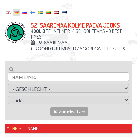
52. SAAREMAA KOLME PÄEVA JOOKS
KOOLID
TEILNEHMER
/
SCHOOL TEAMS - 3 BEST
TIMES
SAAREMAA
KOONDTULEMUSED / AGGREGATE RESULTS
Zurücksetzen
#
NR.
NAME