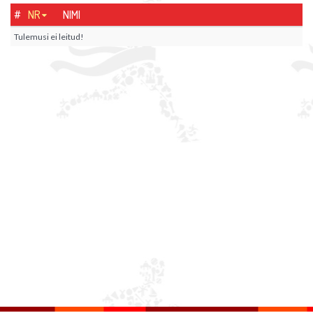
#
NR
NIMI
Tulemusi ei leitud!