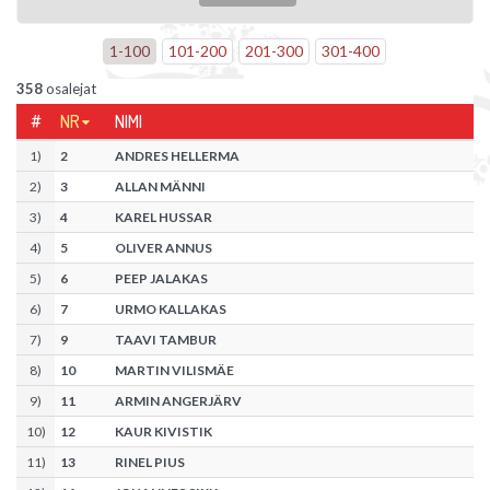
1
-
100
101
-
200
201
-
300
301
-
400
358
osalejat
#
NR
NIMI
1
)
2
ANDRES HELLERMA
2
)
3
ALLAN MÄNNI
3
)
4
KAREL HUSSAR
4
)
5
OLIVER ANNUS
5
)
6
PEEP JALAKAS
6
)
7
URMO KALLAKAS
7
)
9
TAAVI TAMBUR
8
)
10
MARTIN VILISMÄE
9
)
11
ARMIN ANGERJÄRV
10
)
12
KAUR KIVISTIK
11
)
13
RINEL PIUS