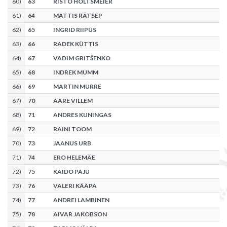
60
)
63
RISTO HOLTSMEIER
61
)
64
MATTIS RÄTSEP
62
)
65
INGRID RIIPUS
63
)
66
RADEK KÜTTIS
64
)
67
VADIM GRITŠENKO
65
)
68
INDREK MUMM
66
)
69
MARTIN MURRE
67
)
70
AARE VILLEM
68
)
71
ANDRES KUNINGAS
69
)
72
RAINI TOOM
70
)
73
JAANUS URB
71
)
74
ERO HELEMÄE
72
)
75
KAIDO PAJU
73
)
76
VALERI KÄÄPA
74
)
77
ANDREI LAMBINEN
75
)
78
AIVAR JAKOBSON