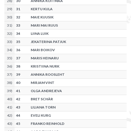
28
)
30
ANNIKA KOITMAA
29
)
31
KERTU KULA
30
)
32
MAIE KUUSIK
31
)
33
MARI MAI RUUS
32
)
34
LIINA LUIK
33
)
35
JEKATERINA PATJUK
34
)
36
MARI BOIKOV
35
)
37
MARIS HEINARU
36
)
38
KRISTIINA NURK
37
)
39
ANNIKA ROOSLEHT
38
)
40
MIRJAM VINT
39
)
41
OLGA ANDREJEVA
40
)
42
BRET SCHÄR
41
)
43
LILIANA TORN
42
)
44
EVELI KURG
43
)
45
FRANKO REINHOLD