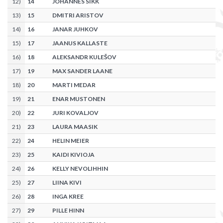
12
)
14
JOHANNES SIKK
13
)
15
DMITRI ARISTOV
14
)
16
JANAR JUHKOV
15
)
17
JAANUS KALLASTE
16
)
18
ALEKSANDR KULEŠOV
17
)
19
MAX SANDER LAANE
18
)
20
MARTI MEDAR
19
)
21
ENAR MUSTONEN
20
)
22
JURI KOVALJOV
21
)
23
LAURA MAASIK
22
)
24
HELIN MEIER
23
)
25
KAIDI KIVIOJA
24
)
26
KELLY NEVOLIHHIN
25
)
27
LIINA KIVI
26
)
28
INGA KREE
27
)
29
PILLE HINN