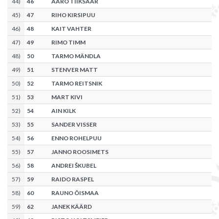
44
)
46
AARO TIIKSAAR
45
)
47
RIHO KIRSIPUU
46
)
48
KAIT VAHTER
47
)
49
RIMO TIMM
48
)
50
TARMO MÄNDLA
49
)
51
STENVER MATT
50
)
52
TARMO REITSNIK
51
)
53
MART KIVI
52
)
54
AIN KILK
53
)
55
SANDER VISSER
54
)
56
ENNO ROHELPUU
55
)
57
JANNO ROOSIMETS
56
)
58
ANDREI ŠKUBEL
57
)
59
RAIDO RASPEL
58
)
60
RAUNO ÕISMAA
59
)
62
JANEK KÄÄRD