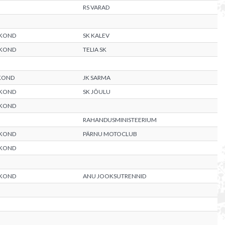
RS VARAD
AKOND
SK KALEV
AKOND
TELIA SK
KOND
JK SARMA
AKOND
SK JÕULU
AKOND
RAHANDUSMINISTEERIUM
AKOND
PÄRNU MOTOCLUB
AKOND
AKOND
ANU JOOKSUTRENNID