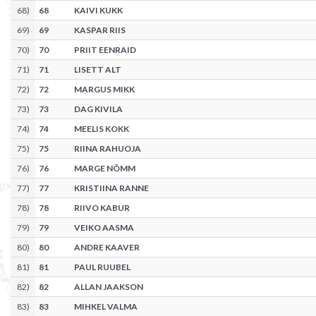
68
)
68
KAIVI KUKK
69
)
69
KASPAR RIIS
70
)
70
PRIIT EENRAID
71
)
71
LISETT ALT
72
)
72
MARGUS MIKK
73
)
73
DAG KIVILA
74
)
74
MEELIS KOKK
75
)
75
RIINA RAHUOJA
76
)
76
MARGE NÕMM
77
)
77
KRISTIINA RANNE
78
)
78
RIIVO KABUR
79
)
79
VEIKO AASMA
80
)
80
ANDRE KAAVER
81
)
81
PAUL RUUBEL
82
)
82
ALLAN JAAKSON
83
)
83
MIHKEL VALMA