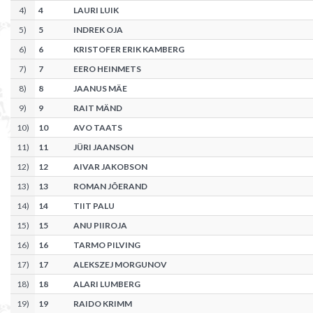
4
)
4
LAURI LUIK
5
)
5
INDREK OJA
6
)
6
KRISTOFER ERIK KAMBERG
7
)
7
EERO HEINMETS
8
)
8
JAANUS MÄE
9
)
9
RAIT MÄND
10
)
10
AVO TAATS
11
)
11
JÜRI JAANSON
12
)
12
AIVAR JAKOBSON
13
)
13
ROMAN JÕERAND
14
)
14
TIIT PALU
15
)
15
ANU PIIROJA
16
)
16
TARMO PILVING
17
)
17
ALEKSZEJ MORGUNOV
18
)
18
ALARI LUMBERG
19
)
19
RAIDO KRIMM