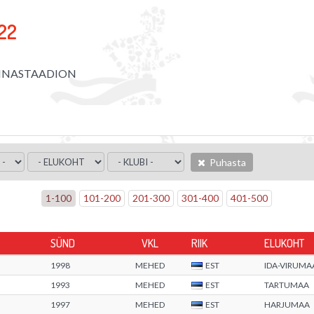
22
NNASTAADION
Puhasta
1
-
100
101
-
200
201
-
300
301
-
400
401
-
500
SÜND
VKL
RIIK
ELUKOHT
1998
MEHED
EST
IDA-VIRUMA
1993
MEHED
EST
TARTUMAA
1997
MEHED
EST
HARJUMAA