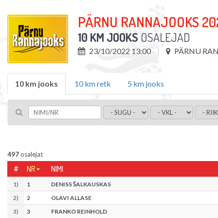
PÄRNU RANNAJOOKS 20
10 KM JOOKS
OSALEJAD
23/10/2022 13:00
PÄRNU RA
10 km jooks
10 km retk
5 km jooks
497
osalejat
#
NR
NIMI
1
)
1
DENISS ŠALKAUSKAS
2
)
2
OLAVI ALLASE
3
)
3
FRANKO REINHOLD