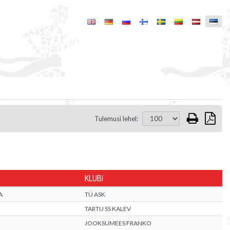
Tulemusi lehel:
KLUBI
A
TÜ ASK
TARTU SS KALEV
JOOKSUMEES FRANKO