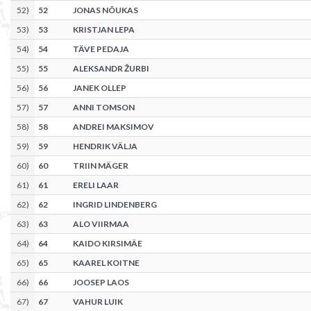
52
)
52
JONAS NÕUKAS
53
)
53
KRISTJAN LEPA
54
)
54
TÄVE PEDAJA
55
)
55
ALEKSANDR ŽURBI
56
)
56
JANEK OLLEP
57
)
57
ANNI TOMSON
58
)
58
ANDREI MAKSIMOV
59
)
59
HENDRIK VÄLJA
60
)
60
TRIIN MÄGER
61
)
61
ERELI LAAR
62
)
62
INGRID LINDENBERG
63
)
63
ALO VIIRMAA
64
)
64
KAIDO KIRSIMÄE
65
)
65
KAAREL KOITNE
66
)
66
JOOSEP LAOS
67
)
67
VAHUR LUIK