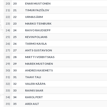
20
)
20
ENAR MUSTONEN
21
)
21
TIMUR FAZÕLOV
22
)
22
URMAS ÄRM
23
)
23
MARKO TEINBURK
24
)
24
RAIVO RAUDSEPP
25
)
25
KEVIN POLJANS
26
)
26
TARMO KAISLA
27
)
27
ANTS GUSTAVSON
28
)
28
MIRTTI VERBITSKAS
29
)
29
MAREK MUSTONEN
30
)
30
ANDRES KASEMETS
31
)
31
TAAVI TALI
32
)
32
VALERI KÄÄPA
33
)
33
RAINIS SAAR
34
)
34
KAROL PERT
35
)
35
ARDI AILT