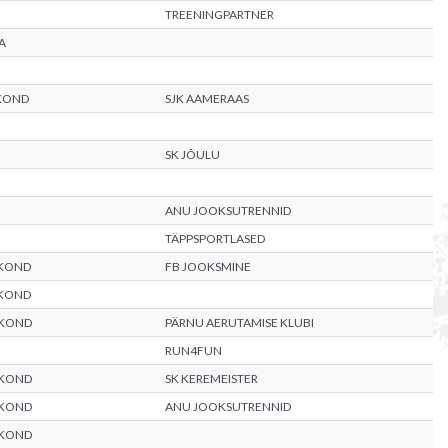
TREENINGPARTNER
A
KOND
SJK AAMERAAS
SK JÕULU
ANU JOOKSUTRENNID
TÄPPSPORTLASED
KOND
FB JOOKSMINE
KOND
AKOND
PÄRNU AERUTAMISE KLUBI
RUN4FUN
AKOND
SK KEREMEISTER
AKOND
ANU JOOKSUTRENNID
AKOND