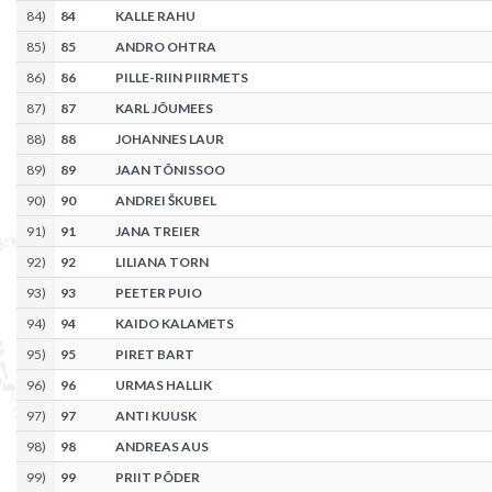
84
)
84
KALLE RAHU
85
)
85
ANDRO OHTRA
86
)
86
PILLE-RIIN PIIRMETS
87
)
87
KARL JÕUMEES
88
)
88
JOHANNES LAUR
89
)
89
JAAN TÕNISSOO
90
)
90
ANDREI ŠKUBEL
91
)
91
JANA TREIER
92
)
92
LILIANA TORN
93
)
93
PEETER PUIO
94
)
94
KAIDO KALAMETS
95
)
95
PIRET BART
96
)
96
URMAS HALLIK
97
)
97
ANTI KUUSK
98
)
98
ANDREAS AUS
99
)
99
PRIIT PÕDER