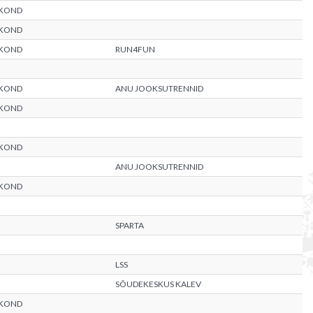
AKOND
AKOND
AKOND
RUN4FUN
AKOND
ANU JOOKSUTRENNID
AKOND
AKOND
ANU JOOKSUTRENNID
AKOND
SPARTA
LSS
SÕUDEKESKUS KALEV
AKOND