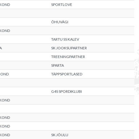
AKOND
SPORTLOVE
ÕHUVÄGI
AKOND
TARTU SS KALEV
A
SK JOOKSUPARTNER
TREENINGPARTNER
SPARTA
KOND
TÄPPSPORTLASED
G4S SPORDIKLUBI
AKOND
AKOND
AKOND
AKOND
SK JÕULU