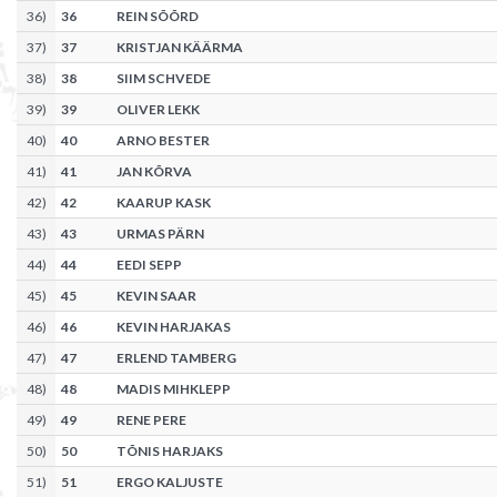
36
)
36
REIN SÕÕRD
37
)
37
KRISTJAN KÄÄRMA
38
)
38
SIIM SCHVEDE
39
)
39
OLIVER LEKK
40
)
40
ARNO BESTER
41
)
41
JAN KÕRVA
42
)
42
KAARUP KASK
43
)
43
URMAS PÄRN
44
)
44
EEDI SEPP
45
)
45
KEVIN SAAR
46
)
46
KEVIN HARJAKAS
47
)
47
ERLEND TAMBERG
48
)
48
MADIS MIHKLEPP
49
)
49
RENE PERE
50
)
50
TÕNIS HARJAKS
51
)
51
ERGO KALJUSTE