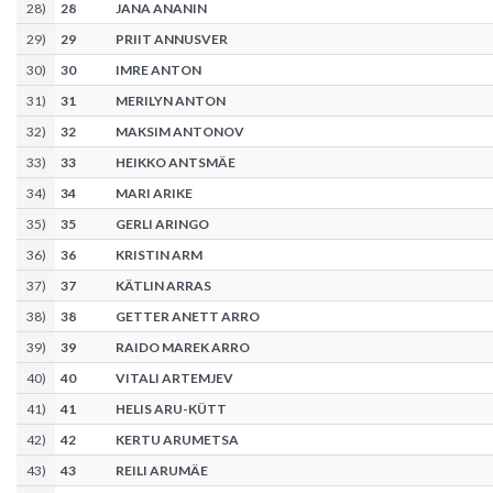
28
)
28
JANA ANANIN
29
)
29
PRIIT ANNUSVER
30
)
30
IMRE ANTON
31
)
31
MERILYN ANTON
32
)
32
MAKSIM ANTONOV
33
)
33
HEIKKO ANTSMÄE
34
)
34
MARI ARIKE
35
)
35
GERLI ARINGO
36
)
36
KRISTIN ARM
37
)
37
KÄTLIN ARRAS
38
)
38
GETTER ANETT ARRO
39
)
39
RAIDO MAREK ARRO
40
)
40
VITALI ARTEMJEV
41
)
41
HELIS ARU-KÜTT
42
)
42
KERTU ARUMETSA
43
)
43
REILI ARUMÄE