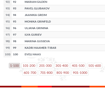
92
)
92
MARIAN GILDEN
93
)
93
PAVEL GLUBAKOV
94
)
94
JAANIKA GREIM
95
)
95
MONIKA GRINFELD
96
)
96
ULJANA GRININA
97
)
97
ILYA GURIEV
98
)
98
MARINA GUSSEVA
99
)
99
KADRI HAAMER-TIBAR
100
)
100
EVELI HAAS
1
-
100
101
-
200
201
-
300
301
-
400
401
-
500
501
-
600
601
-
700
701
-
800
801
-
900
901
-
1000