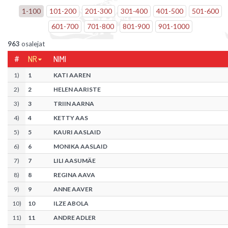
1
-
100
101
-
200
201
-
300
301
-
400
401
-
500
501
-
600
601
-
700
701
-
800
801
-
900
901
-
1000
963
osalejat
#
NR
NIMI
1
)
1
KATI AAREN
2
)
2
HELEN AARISTE
3
)
3
TRIIN AARNA
4
)
4
KETTY AAS
5
)
5
KAURI AASLAID
6
)
6
MONIKA AASLAID
7
)
7
LILI AASUMÄE
8
)
8
REGINA AAVA
9
)
9
ANNE AAVER
10
)
10
ILZE ABOLA
11
)
11
ANDRE ADLER