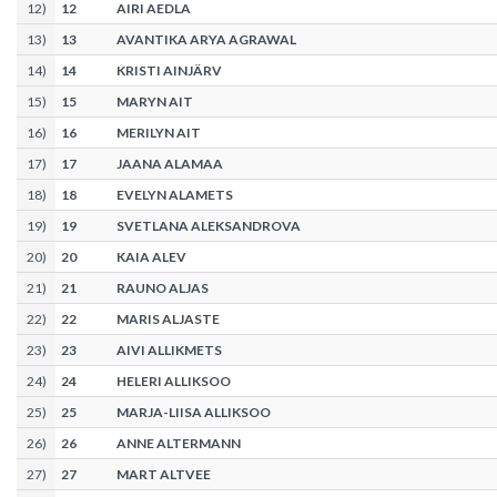
12
)
12
AIRI AEDLA
13
)
13
AVANTIKA ARYA AGRAWAL
14
)
14
KRISTI AINJÄRV
15
)
15
MARYN AIT
16
)
16
MERILYN AIT
17
)
17
JAANA ALAMAA
18
)
18
EVELYN ALAMETS
19
)
19
SVETLANA ALEKSANDROVA
20
)
20
KAIA ALEV
21
)
21
RAUNO ALJAS
22
)
22
MARIS ALJASTE
23
)
23
AIVI ALLIKMETS
24
)
24
HELERI ALLIKSOO
25
)
25
MARJA-LIISA ALLIKSOO
26
)
26
ANNE ALTERMANN
27
)
27
MART ALTVEE