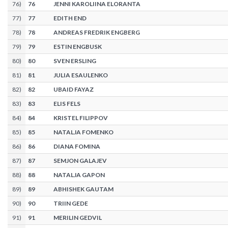
76
)
76
JENNI KAROLIINA ELORANTA
77
)
77
EDITH END
78
)
78
ANDREAS FREDRIK ENGBERG
79
)
79
ESTIN ENGBUSK
80
)
80
SVEN ERSLING
81
)
81
JULIA ESAULENKO
82
)
82
UBAID FAYAZ
83
)
83
ELIS FELS
84
)
84
KRISTEL FILIPPOV
85
)
85
NATALJA FOMENKO
86
)
86
DIANA FOMINA
87
)
87
SEMJON GALAJEV
88
)
88
NATALJA GAPON
89
)
89
ABHISHEK GAUTAM
90
)
90
TRIIN GEDE
91
)
91
MERILIN GEDVIL