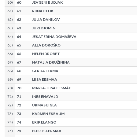
60
)
60
JEVGENI BUDJAK
61
)
61
RIINA CELIK
62
)
62
JULIA DANILOV
63
)
63
JURI DJOMIN
64
)
64
JEKATERINA DOMAŠEVA
65
)
65
ALLA DOROŠKO
66
)
66
HELEN DROBET
67
)
67
NATALIA DRUŽININA
68
)
68
GERDA EERMA
69
)
69
LIISA EESMAA
70
)
70
MARJA-LIISA EESMÄE
71
)
71
INES EHAVALD
72
)
72
URMAS EIGLA
73
)
73
KARMEN EKBAUM
74
)
74
ERIK ELANGO
75
)
75
ELISE ELLERMAA