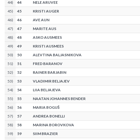
44
)
44
NELE ARUVEE
45
)
45
KRISTI AUGER
46
)
46
AVE AUN
47
)
47
MARITE AUS
48
)
48
ASKO AUSMEES
49
)
49
KRISTI AUSMEES
50
)
50
ALEVTINA BALJASNIKOVA
51
)
51
FRED BARANOV
52
)
52
RAINER BARJABIN
53
)
53
VLADIMIR BELJAJEV
54
)
54
LIIA BELJAJEVA
55
)
55
NAATAN JOHANNES BENDER
56
)
56
MARIA BOGUŠ
57
)
57
ANDREA BONELLI
58
)
58
MARINA BOROVKOVA
59
)
59
SIIM BRAZIER