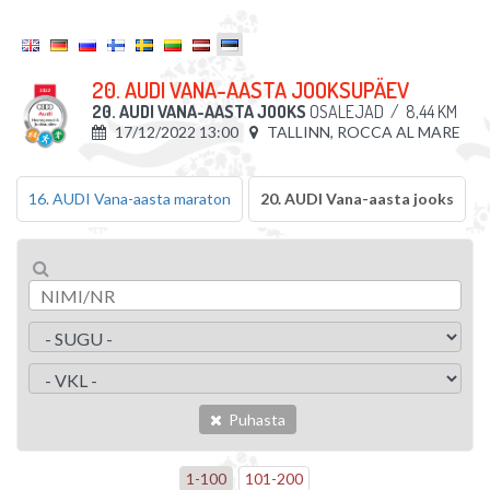
20. AUDI VANA-AASTA JOOKSUPÄEV
20. AUDI VANA-AASTA JOOKS
OSALEJAD
/
8,44 KM
17/12/2022 13:00
TALLINN, ROCCA AL MARE
16. AUDI Vana-aasta maraton
20. AUDI Vana-aasta jooks
Puhasta
1
-
100
101
-
200