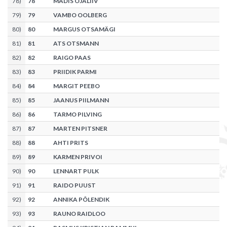
78
)
78
MADIS OJALIIV
79
)
79
VAMBO OOLBERG
80
)
80
MARGUS OTSAMÄGI
81
)
81
ATS OTSMANN
82
)
82
RAIGO PAAS
83
)
83
PRIIDIK PARMI
84
)
84
MARGIT PEEBO
85
)
85
JAANUS PIILMANN
86
)
86
TARMO PILVING
87
)
87
MARTEN PITSNER
88
)
88
AHTI PRITS
89
)
89
KARMEN PRIVOI
90
)
90
LENNART PULK
91
)
91
RAIDO PUUST
92
)
92
ANNIKA PÕLENDIK
93
)
93
RAUNO RAIDLOO