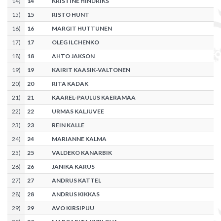
14
)
14
KRISTINE HINDRIKS
15
)
15
RISTO HUNT
16
)
16
MARGIT HUTTUNEN
17
)
17
OLEG ILCHENKO
18
)
18
AHTO JAKSON
19
)
19
KAIRIT KAASIK-VALTONEN
20
)
20
RITA KADAK
21
)
21
KAAREL-PAULUS KAERAMAA
22
)
22
URMAS KALJUVEE
23
)
23
REIN KALLE
24
)
24
MARIANNE KALMA
25
)
25
VALDEKO KANARBIK
26
)
26
JANIKA KARUS
27
)
27
ANDRUS KATTEL
28
)
28
ANDRUS KIKKAS
29
)
29
AVO KIRSIPUU