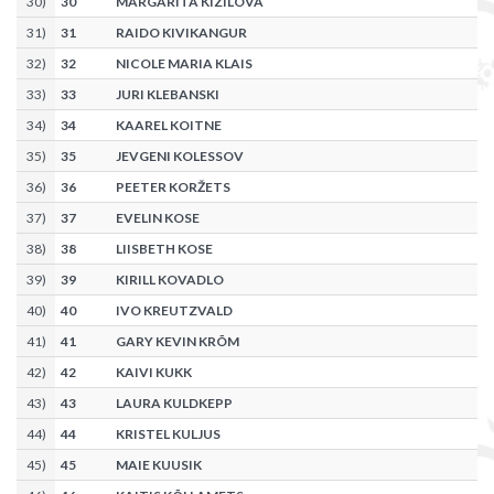
30
)
30
MARGARITA KIZILOVA
31
)
31
RAIDO KIVIKANGUR
32
)
32
NICOLE MARIA KLAIS
33
)
33
JURI KLEBANSKI
34
)
34
KAAREL KOITNE
35
)
35
JEVGENI KOLESSOV
36
)
36
PEETER KORŽETS
37
)
37
EVELIN KOSE
38
)
38
LIISBETH KOSE
39
)
39
KIRILL KOVADLO
40
)
40
IVO KREUTZVALD
41
)
41
GARY KEVIN KRÕM
42
)
42
KAIVI KUKK
43
)
43
LAURA KULDKEPP
44
)
44
KRISTEL KULJUS
45
)
45
MAIE KUUSIK