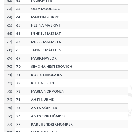
62
)
62
MARK METS
63
)
63
OLEV MOORSOO
64
)
64
MARTIN MURRE
65
)
65
HELINA MÄEKIVI
66
)
66
MIHKEL MÄEMAT
67
)
67
MERLE MÄEMETS
68
)
68
JANNES MÄEOTS
69
)
69
MARK NAYLOR
70
)
70
SIMONA NESTEROVICH
71
)
71
ROBIN NIKOLAJEV
72
)
72
KOIT NILSON
73
)
73
MARIA NOPPONEN
74
)
74
AHTI NURME
75
)
75
ANTS NÕMPER
76
)
76
ANTS ERIK NÕMPER
77
)
77
KARL HENDRIK NÕMPER