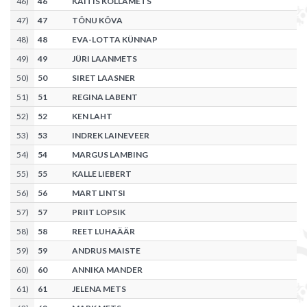
46
)
46
KAITIS KÕLLAMETS
47
)
47
TÕNU KÕVA
48
)
48
EVA-LOTTA KÜNNAP
49
)
49
JÜRI LAANMETS
50
)
50
SIRET LAASNER
51
)
51
REGINA LABENT
52
)
52
KEN LAHT
53
)
53
INDREK LAINEVEER
54
)
54
MARGUS LAMBING
55
)
55
KALLE LIEBERT
56
)
56
MART LINTSI
57
)
57
PRIIT LOPSIK
58
)
58
REET LUHAÄÄR
59
)
59
ANDRUS MAISTE
60
)
60
ANNIKA MANDER
61
)
61
JELENA METS