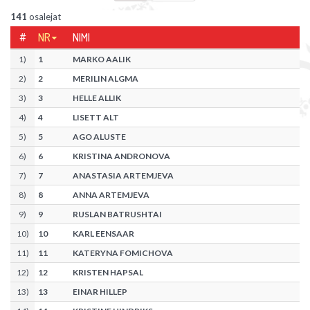
141
osalejat
#
NR
NIMI
1
)
1
MARKO AALIK
2
)
2
MERILIN ALGMA
3
)
3
HELLE ALLIK
4
)
4
LISETT ALT
5
)
5
AGO ALUSTE
6
)
6
KRISTINA ANDRONOVA
7
)
7
ANASTASIA ARTEMJEVA
8
)
8
ANNA ARTEMJEVA
9
)
9
RUSLAN BATRUSHTAI
10
)
10
KARL EENSAAR
11
)
11
KATERYNA FOMICHOVA
12
)
12
KRISTEN HAPSAL
13
)
13
EINAR HILLEP