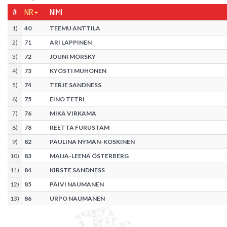
#
NR
NIMI
1
)
40
TEEMU ANTTILA
2
)
71
ARI LAPPINEN
3
)
72
JOUNI MÖRSKY
4
)
73
KYÖSTI MUHONEN
5
)
74
TERJE SANDNESS
6
)
75
EINO TETRI
7
)
76
MIKA VIRKAMA
8
)
78
REETTA FURUSTAM
9
)
82
PAULINA NYMAN-KOSKINEN
10
)
83
MAIJA-LEENA ÖSTERBERG
11
)
84
KIRSTE SANDNESS
12
)
85
PÄIVI NAUMANEN
13
)
86
URPO NAUMANEN