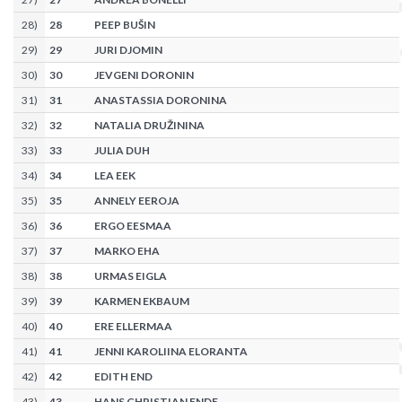
28
)
28
PEEP BUŠIN
29
)
29
JURI DJOMIN
30
)
30
JEVGENI DORONIN
31
)
31
ANASTASSIA DORONINA
32
)
32
NATALIA DRUŽININA
33
)
33
JULIA DUH
34
)
34
LEA EEK
35
)
35
ANNELY EEROJA
36
)
36
ERGO EESMAA
37
)
37
MARKO EHA
38
)
38
URMAS EIGLA
39
)
39
KARMEN EKBAUM
40
)
40
ERE ELLERMAA
41
)
41
JENNI KAROLIINA ELORANTA
42
)
42
EDITH END
43
)
43
HANS CHRISTIAN ENDE