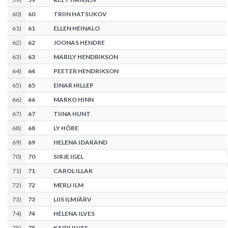
60
)
60
TRIIN HATSUKOV
61
)
61
ELLEN HEINALO
62
)
62
JOONAS HENDRE
63
)
63
MARILY HENDRIKSON
64
)
64
PEETER HENDRIKSON
65
)
65
EINAR HILLEP
66
)
66
MARKO HINN
67
)
67
TIINA HUNT
68
)
68
LY HÕBE
69
)
69
HELENA IDARAND
70
)
70
SIRJE IGEL
71
)
71
CAROL ILLAK
72
)
72
MERLI ILM
73
)
73
LIIS ILMJÄRV
74
)
74
HELENA ILVES
75
)
75
KAIDI ILVES