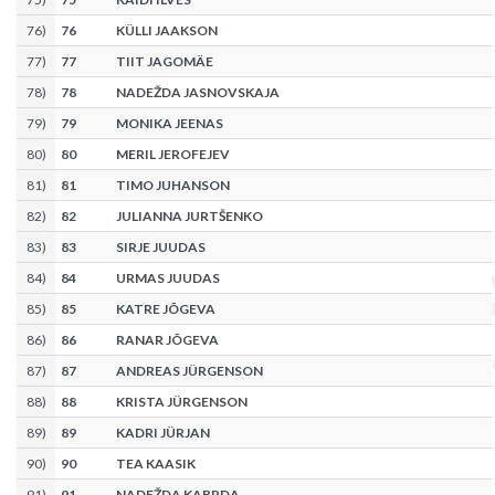
76
)
76
KÜLLI JAAKSON
77
)
77
TIIT JAGOMÄE
78
)
78
NADEŽDA JASNOVSKAJA
79
)
79
MONIKA JEENAS
80
)
80
MERIL JEROFEJEV
81
)
81
TIMO JUHANSON
82
)
82
JULIANNA JURTŠENKO
83
)
83
SIRJE JUUDAS
84
)
84
URMAS JUUDAS
85
)
85
KATRE JÕGEVA
86
)
86
RANAR JÕGEVA
87
)
87
ANDREAS JÜRGENSON
88
)
88
KRISTA JÜRGENSON
89
)
89
KADRI JÜRJAN
90
)
90
TEA KAASIK
91
)
91
NADEŽDA KABRDA