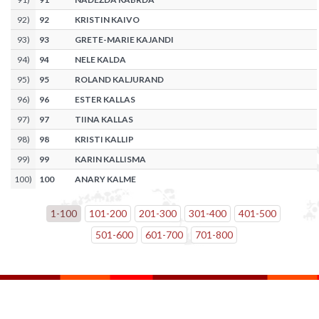
92
)
92
KRISTIN KAIVO
93
)
93
GRETE-MARIE KAJANDI
94
)
94
NELE KALDA
95
)
95
ROLAND KALJURAND
96
)
96
ESTER KALLAS
97
)
97
TIINA KALLAS
98
)
98
KRISTI KALLIP
99
)
99
KARIN KALLISMA
100
)
100
ANARY KALME
1
-
100
101
-
200
201
-
300
301
-
400
401
-
500
501
-
600
601
-
700
701
-
800