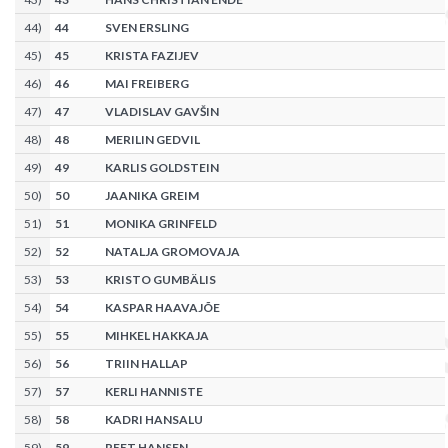
44
)
44
SVEN ERSLING
45
)
45
KRISTA FAZIJEV
46
)
46
MAI FREIBERG
47
)
47
VLADISLAV GAVŠIN
48
)
48
MERILIN GEDVIL
49
)
49
KARLIS GOLDSTEIN
50
)
50
JAANIKA GREIM
51
)
51
MONIKA GRINFELD
52
)
52
NATALJA GROMOVAJA
53
)
53
KRISTO GUMBÄLIS
54
)
54
KASPAR HAAVAJÕE
55
)
55
MIHKEL HAKKAJA
56
)
56
TRIIN HALLAP
57
)
57
KERLI HANNISTE
58
)
58
KADRI HANSALU
59
)
59
REET HANSEN