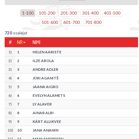
1
-
100
101
-
200
201
-
300
301
-
400
401
-
500
501
-
600
601
-
700
701
-
800
720
osalejat
#
NR
NIMI
1
)
1
HELEN AARISTE
2
)
2
ILZE ABOLA
3
)
3
ANDRE ADLER
4
)
4
JÜRI AGANITŠ
5
)
5
JAANA AIGRO
6
)
6
EVELYN ALAMETS
7
)
7
LY ALAVER
8
)
8
AINAR ALBI
9
)
9
KÄRT ALLIKVEE
10
)
10
JANA ANANIN
11
)
11
MARI ANDRESEN