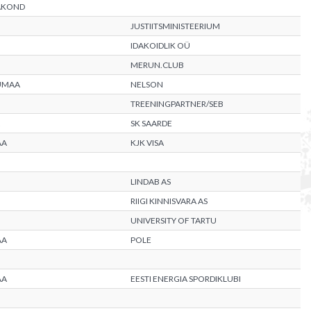
AKOND
JUSTIITSMINISTEERIUM
IDAKOIDLIK OÜ
MERUN.CLUB
UMAA
NELSON
TREENINGPARTNER/SEB
SK SAARDE
AA
KJK VISA
LINDAB AS
RIIGI KINNISVARA AS
UNIVERSITY OF TARTU
AA
POLE
AA
EESTI ENERGIA SPORDIKLUBI