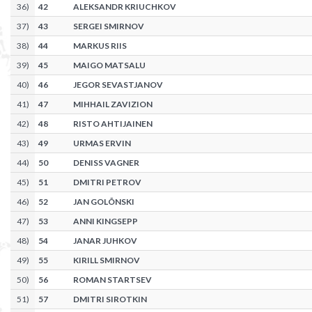
36
)
42
ALEKSANDR KRIUCHKOV
37
)
43
SERGEI SMIRNOV
38
)
44
MARKUS RIIS
39
)
45
MAIGO MATSALU
40
)
46
JEGOR SEVASTJANOV
41
)
47
MIHHAIL ZAVIZION
42
)
48
RISTO AHTIJAINEN
43
)
49
URMAS ERVIN
44
)
50
DENISS VAGNER
45
)
51
DMITRI PETROV
46
)
52
JAN GOLÕNSKI
47
)
53
ANNI KINGSEPP
48
)
54
JANAR JUHKOV
49
)
55
KIRILL SMIRNOV
50
)
56
ROMAN STARTSEV
51
)
57
DMITRI SIROTKIN