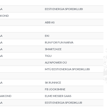
AA
EESTI ENERGIA SPORDIKLUBI
AKOND
ABB AS
AA
EKI
AA
RUN FOR FUN NARVA
AA
SMART24.EE
AA
TIGU
ALFAPOWER OÜ
MTÜ EESTI ENERGIA SPORDIKLUBI
AA
SK RUNNICE
FB JOOKSMINE
MAAKOND
ELME MESSER GAAS
AA
EESTI ENERGIA SPORDIKLUB