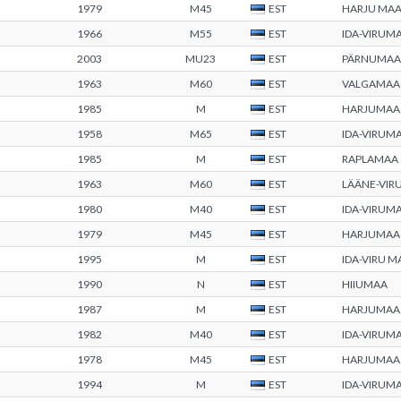
1979
M45
EST
HARJU MA
1966
M55
EST
IDA-VIRUM
2003
MU23
EST
PÄRNUMAA
1963
M60
EST
VALGAMAA
1985
M
EST
HARJUMAA
1958
M65
EST
IDA-VIRUM
1985
M
EST
RAPLAMAA
1963
M60
EST
LÄÄNE-VIR
1980
M40
EST
IDA-VIRUM
1979
M45
EST
HARJUMAA
1995
M
EST
IDA-VIRU 
1990
N
EST
HIIUMAA
1987
M
EST
HARJUMAA
1982
M40
EST
IDA-VIRUM
1978
M45
EST
HARJUMAA
1994
M
EST
IDA-VIRUM