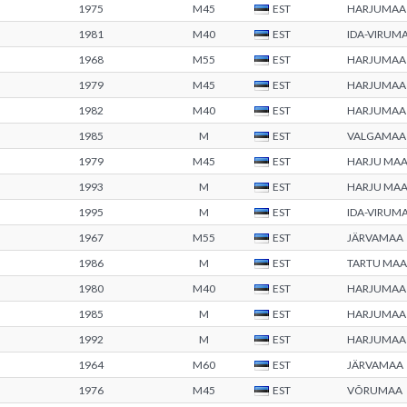
1975
M45
EST
HARJUMAA
1981
M40
EST
IDA-VIRUM
1968
M55
EST
HARJUMAA
1979
M45
EST
HARJUMAA
1982
M40
EST
HARJUMAA
1985
M
EST
VALGAMAA
1979
M45
EST
HARJU MA
1993
M
EST
HARJU MA
1995
M
EST
IDA-VIRUM
1967
M55
EST
JÄRVAMAA
1986
M
EST
TARTU MA
1980
M40
EST
HARJUMAA
1985
M
EST
HARJUMAA
1992
M
EST
HARJUMAA
1964
M60
EST
JÄRVAMAA
1976
M45
EST
VÕRUMAA