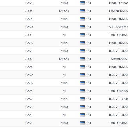
1983
M40
EST
HARJU MA
2004
MU23
EST
LÄÄNEMAA
1975
M45
EST
HARJUMAA
1980
M40
EST
VILJANDIM
2001
M
EST
TARTUMAA
1978
M45
EST
HARJUMAA
1981
M40
EST
IDA-VIRUM
2002
MU23
EST
JÄRVAMAA
1994
M
EST
HARJUMAA
1989
M
EST
IDA-VIRUM
1978
M45
EST
IDA-VIRUM
1995
M
EST
TARTU MA
1967
M55
EST
IDA-VIRU 
1983
M40
EST
IDA-VIRUM
1991
M
EST
IDA-VIRUM
1981
M40
EST
TARTUMAA