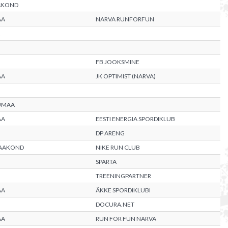
AKOND
AA
NARVA RUNFORFUN
FB JOOKSMINE
AA
JK OPTIMIST (NARVA)
UMAA
AA
EESTI ENERGIA SPORDIKLUB
DP ARENG
MAAKOND
NIKE RUN CLUB
SPARTA
TREENINGPARTNER
AA
ÄKKE SPORDIKLUBI
DOCURA.NET
AA
RUN FOR FUN NARVA