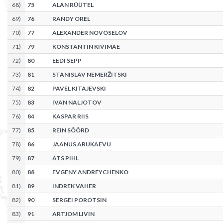
68
)
75
ALAN RÜÜTEL
69
)
76
RANDY OREL
70
)
77
ALEXANDER NOVOSELOV
71
)
79
KONSTANTIN KIVIMÄE
72
)
80
EEDI SEPP
73
)
81
STANISLAV NEMERŽITSKI
74
)
82
PAVEL KITAJEVSKI
75
)
83
IVAN NALJOTOV
76
)
84
KASPAR RIIS
77
)
85
REIN SÕÕRD
78
)
86
JAANUS ARUKAEVU
79
)
87
ATS PIHL
80
)
88
EVGENY ANDREYCHENKO
81
)
89
INDREK VAHER
82
)
90
SERGEI POROTSIN
83
)
91
ARTJOM LIVIN