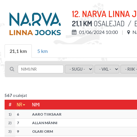
12. NARVA LINNA 
21,1 KM
OSALEJAD
/
01/06/2024 10:00
N
21,1 km
5 km
567
osalejat
#
NR
NIMI
1
)
6
AARO TIIKSAAR
2
)
7
ALLAN MÄNNI
3
)
9
OLARI ORM