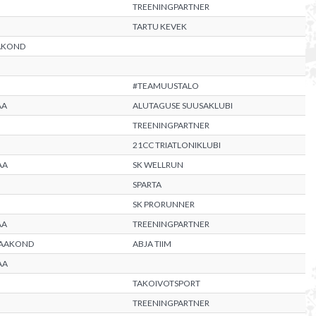
TREENINGPARTNER
TARTU KEVEK
AKOND
#TEAMUUSTALO
AA
ALUTAGUSE SUUSAKLUBI
TREENINGPARTNER
21CC TRIATLONIKLUBI
AA
SK WELLRUN
SPARTA
SK PRORUNNER
AA
TREENINGPARTNER
MAAKOND
ABJA TIIM
AA
TAKOIVOTSPORT
TREENINGPARTNER