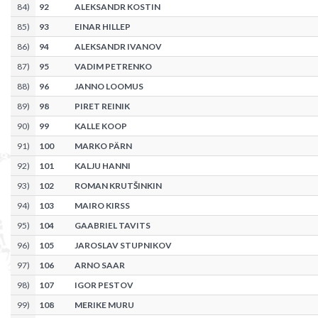
84
)
92
ALEKSANDR KOSTIN
85
)
93
EINAR HILLEP
86
)
94
ALEKSANDR IVANOV
87
)
95
VADIM PETRENKO
88
)
96
JANNO LOOMUS
89
)
98
PIRET REINIK
90
)
99
KALLE KOOP
91
)
100
MARKO PÄRN
92
)
101
KALJU HANNI
93
)
102
ROMAN KRUTŠINKIN
94
)
103
MAIRO KIRSS
95
)
104
GAABRIEL TAVITS
96
)
105
JAROSLAV STUPNIKOV
97
)
106
ARNO SAAR
98
)
107
IGOR PESTOV
99
)
108
MERIKE MURU