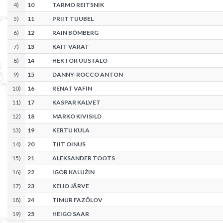
4
)
10
TARMO REITSNIK
5
)
11
PRIIT TUUBEL
6
)
12
RAIN BÕMBERG
7
)
13
KAIT VÄRAT
8
)
14
HEKTOR UUSTALO
9
)
15
DANNY-ROCCO ANTON
10
)
16
RENAT VAFIN
11
)
17
KASPAR KALVET
12
)
18
MARKO KIVISILD
13
)
19
KERTU KULA
14
)
20
TIIT OINUS
15
)
21
ALEKSANDER TOOTS
16
)
22
IGOR KALUŽIN
17
)
23
KEIJO JÄRVE
18
)
24
TIMUR FAZÕLOV
19
)
25
HEIGO SAAR