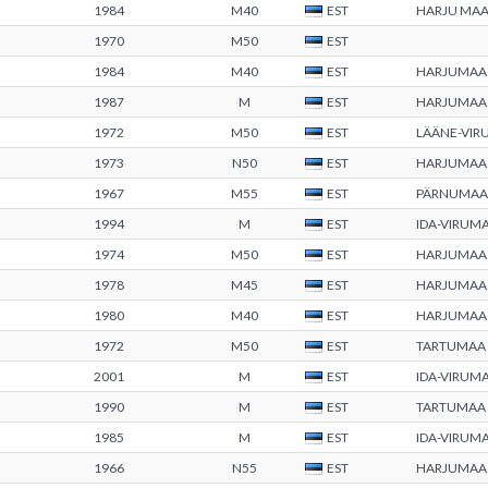
1984
M40
EST
HARJU MA
1970
M50
EST
1984
M40
EST
HARJUMAA
1987
M
EST
HARJUMAA
1972
M50
EST
LÄÄNE-VIR
1973
N50
EST
HARJUMAA
1967
M55
EST
PÄRNUMAA
1994
M
EST
IDA-VIRUM
1974
M50
EST
HARJUMAA
1978
M45
EST
HARJUMAA
1980
M40
EST
HARJUMAA
1972
M50
EST
TARTUMAA
2001
M
EST
IDA-VIRUM
1990
M
EST
TARTUMAA
1985
M
EST
IDA-VIRUM
1966
N55
EST
HARJUMAA