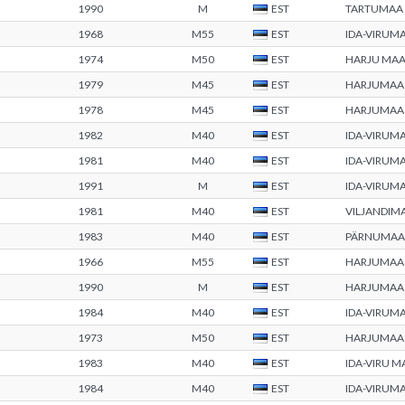
1990
M
EST
TARTUMAA
1968
M55
EST
IDA-VIRUM
1974
M50
EST
HARJU MA
1979
M45
EST
HARJUMAA
1978
M45
EST
HARJUMAA
1982
M40
EST
IDA-VIRUM
1981
M40
EST
IDA-VIRUM
1991
M
EST
IDA-VIRUM
1981
M40
EST
VILJANDIM
1983
M40
EST
PÄRNUMAA
1966
M55
EST
HARJUMAA
1990
M
EST
HARJUMAA
1984
M40
EST
IDA-VIRUM
1973
M50
EST
HARJUMAA
1983
M40
EST
IDA-VIRU 
1984
M40
EST
IDA-VIRUM