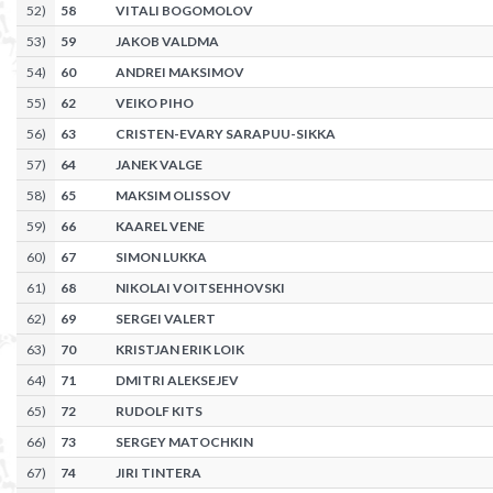
52
)
58
VITALI BOGOMOLOV
53
)
59
JAKOB VALDMA
54
)
60
ANDREI MAKSIMOV
55
)
62
VEIKO PIHO
56
)
63
CRISTEN-EVARY SARAPUU-SIKKA
57
)
64
JANEK VALGE
58
)
65
MAKSIM OLISSOV
59
)
66
KAAREL VENE
60
)
67
SIMON LUKKA
61
)
68
NIKOLAI VOITSEHHOVSKI
62
)
69
SERGEI VALERT
63
)
70
KRISTJAN ERIK LOIK
64
)
71
DMITRI ALEKSEJEV
65
)
72
RUDOLF KITS
66
)
73
SERGEY MATOCHKIN
67
)
74
JIRI TINTERA