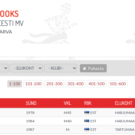
JOOKS
EESTI MV
ARVA
Puhasta
1
-
100
101
-
200
201
-
300
301
-
400
401
-
500
501
-
600
SÜND
VKL
RIIK
ELUKOHT
1978
M45
EST
HARJUMAA
1984
M40
EST
HARJUMAA
1987
M
EST
TARTUMAA