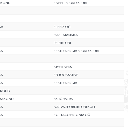
AKOND
ENEFIT SPORDIKLUBI
AA
ELEFIX OÜ
HAF - MASIKKA
REISIKLUBI
AA
EESTI ENERGIA SPORDIKLUBI
MYFITNESS
AA
FB JOOKSMINE
AA
EESTI ENERGIA
AKOND
MAAKOND
SK JÕHVI RS
AA
NARVA SPORDIKLUBI KULL
AA
FORTACO ESTONIA OÜ