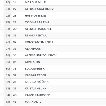
20
)
26
MARGUS MULD
21
)
27
ALEKSEI AGAFONOV
22
)
28
HANNO KINDEL
23
)
29
TOOMAS ARTMA
24
)
30
ALEKSEI HAIGONEN
25
)
31
RENNO REHTLA
26
)
32
KONSTANTIN ROOT
27
)
33
ALAN PAAS
28
)
34
ALEKSANDR ŽOLOBOV
29
)
35
AIVO SION
30
)
36
EDGAR KRIISK
31
)
37
KASPAR TEDER
32
)
38
KRISTJAN ÖÖPIK
33
)
39
KRISTJAN LUKK
34
)
40
RAIVO RAUDSEPP
35
)
41
MARKO LIIV