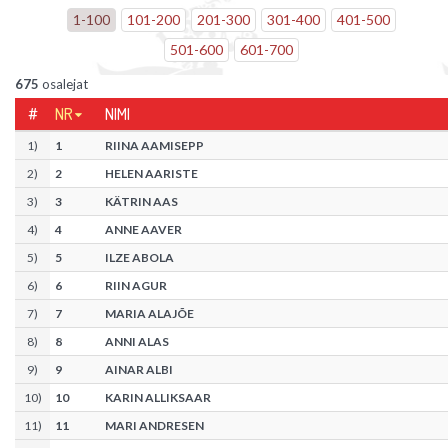
1
-
100
101
-
200
201
-
300
301
-
400
401
-
500
501
-
600
601
-
700
675
osalejat
#
NR
NIMI
1
)
1
RIINA AAMISEPP
2
)
2
HELEN AARISTE
3
)
3
KÄTRIN AAS
4
)
4
ANNE AAVER
5
)
5
ILZE ABOLA
6
)
6
RIIN AGUR
7
)
7
MARIA ALAJÕE
8
)
8
ANNI ALAS
9
)
9
AINAR ALBI
10
)
10
KARIN ALLIKSAAR
11
)
11
MARI ANDRESEN