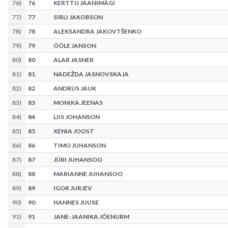
76
)
76
KERTTU JAANIMÄGI
77
)
77
SIRLI JAKOBSON
78
)
78
ALEKSANDRA JAKOVTŠENKO
79
)
79
ÖÖLE JANSON
80
)
80
ALAR JASNER
81
)
81
NADEŽDA JASNOVSKAJA
82
)
82
ANDRUS JAUK
83
)
83
MONIKA JEENAS
84
)
84
LIIS JOHANSON
85
)
85
XENIA JOOST
86
)
86
TIMO JUHANSON
87
)
87
JÜRI JUHANSOO
88
)
88
MARIANNE JUHANSOO
89
)
89
IGOR JURJEV
90
)
90
HANNES JUUSE
91
)
91
JANE-JAANIKA JÕENURM