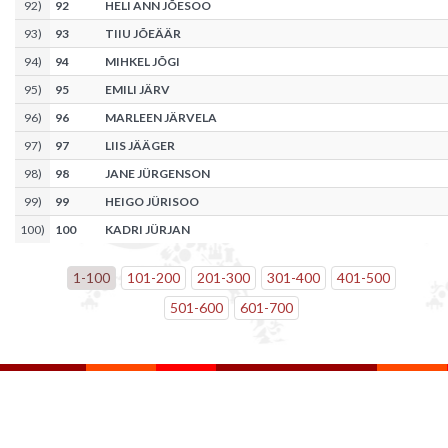
92
)
92
HELI ANN JÕESOO
93
)
93
TIIU JÕEÄÄR
94
)
94
MIHKEL JÕGI
95
)
95
EMILI JÄRV
96
)
96
MARLEEN JÄRVELA
97
)
97
LIIS JÄÄGER
98
)
98
JANE JÜRGENSON
99
)
99
HEIGO JÜRISOO
100
)
100
KADRI JÜRJAN
1
-
100
101
-
200
201
-
300
301
-
400
401
-
500
501
-
600
601
-
700