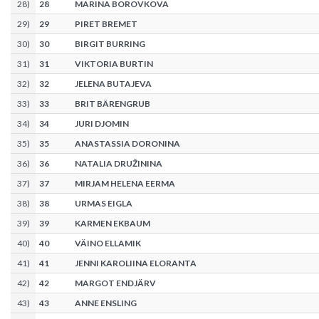
28
)
28
MARINA BOROVKOVA
29
)
29
PIRET BREMET
30
)
30
BIRGIT BURRING
31
)
31
VIKTORIA BURTIN
32
)
32
JELENA BUTAJEVA
33
)
33
BRIT BÄRENGRUB
34
)
34
JURI DJOMIN
35
)
35
ANASTASSIA DORONINA
36
)
36
NATALIA DRUŽININA
37
)
37
MIRJAM HELENA EERMA
38
)
38
URMAS EIGLA
39
)
39
KARMEN EKBAUM
40
)
40
VÄINO ELLAMIK
41
)
41
JENNI KAROLIINA ELORANTA
42
)
42
MARGOT ENDJÄRV
43
)
43
ANNE ENSLING