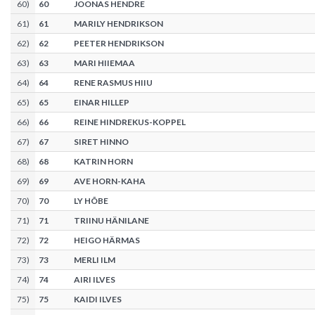
60
)
60
JOONAS HENDRE
61
)
61
MARILY HENDRIKSON
62
)
62
PEETER HENDRIKSON
63
)
63
MARI HIIEMAA
64
)
64
RENE RASMUS HIIU
65
)
65
EINAR HILLEP
66
)
66
REINE HINDREKUS-KOPPEL
67
)
67
SIRET HINNO
68
)
68
KATRIN HORN
69
)
69
AVE HORN-KAHA
70
)
70
LY HÕBE
71
)
71
TRIINU HÄNILANE
72
)
72
HEIGO HÄRMAS
73
)
73
MERLI ILM
74
)
74
AIRI ILVES
75
)
75
KAIDI ILVES