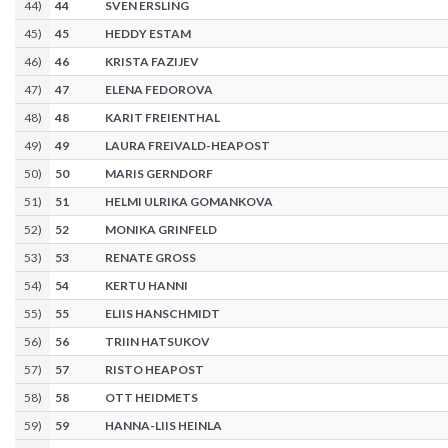
44
)
44
SVEN ERSLING
45
)
45
HEDDY ESTAM
46
)
46
KRISTA FAZIJEV
47
)
47
ELENA FEDOROVA
48
)
48
KARIT FREIENTHAL
49
)
49
LAURA FREIVALD-HEAPOST
50
)
50
MARIS GERNDORF
51
)
51
HELMI ULRIKA GOMANKOVA
52
)
52
MONIKA GRINFELD
53
)
53
RENATE GROSS
54
)
54
KERTU HANNI
55
)
55
ELIIS HANSCHMIDT
56
)
56
TRIIN HATSUKOV
57
)
57
RISTO HEAPOST
58
)
58
OTT HEIDMETS
59
)
59
HANNA-LIIS HEINLA