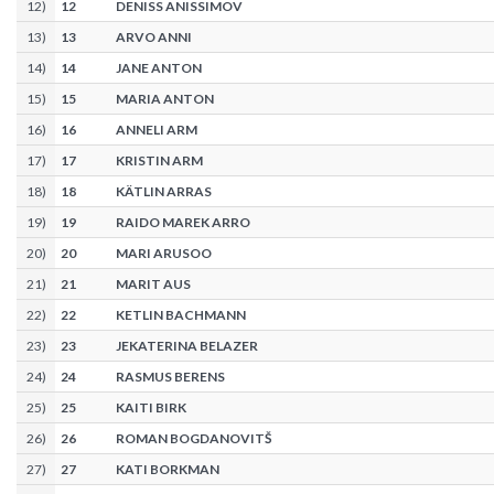
12
)
12
DENISS ANISSIMOV
13
)
13
ARVO ANNI
14
)
14
JANE ANTON
15
)
15
MARIA ANTON
16
)
16
ANNELI ARM
17
)
17
KRISTIN ARM
18
)
18
KÄTLIN ARRAS
19
)
19
RAIDO MAREK ARRO
20
)
20
MARI ARUSOO
21
)
21
MARIT AUS
22
)
22
KETLIN BACHMANN
23
)
23
JEKATERINA BELAZER
24
)
24
RASMUS BERENS
25
)
25
KAITI BIRK
26
)
26
ROMAN BOGDANOVITŠ
27
)
27
KATI BORKMAN