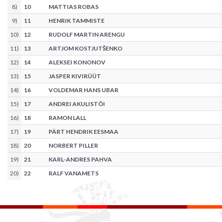
8
)
10
MATTIAS ROBAS
9
)
11
HENRIK TAMMISTE
10
)
12
RUDOLF MARTIN ARENGU
11
)
13
ARTJOM KOSTJUTŠENKO
12
)
14
ALEKSEI KONONOV
13
)
15
JASPER KIVIRÜÜT
14
)
16
VOLDEMAR HANS UBAR
15
)
17
ANDREI AKULISTÕI
16
)
18
RAMON LALL
17
)
19
PÄRT HENDRIK EESMAA
18
)
20
NORBERT PILLER
19
)
21
KARL-ANDRES PAHVA
20
)
22
RALF VANAMETS