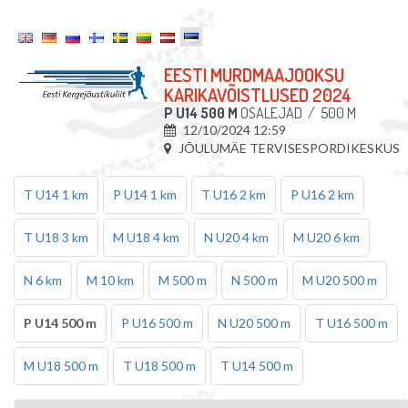
EESTI MURDMAAJOOKSU
KARIKAVÕISTLUSED 2024
P U14 500 M
OSALEJAD
/
500 M
12/10/2024 12:59
JÕULUMÄE TERVISESPORDIKESKUS
T U14 1 km
P U14 1 km
T U16 2 km
P U16 2 km
T U18 3 km
M U18 4 km
N U20 4 km
M U20 6 km
N 6 km
M 10 km
M 500 m
N 500 m
M U20 500 m
P U14 500 m
P U16 500 m
N U20 500 m
T U16 500 m
M U18 500 m
T U18 500 m
T U14 500 m