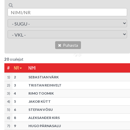
Puhasta
20
osalejat
#
NR
NIMI
1
)
2
SEBASTIAN VÄRK
2
)
3
TRISTAN REINVELT
3
)
4
RIMO TOOMIK
4
)
5
JAKOB KÜTT
5
)
6
STEFAN VÕSU
6
)
8
ALEKSANDER KIRS
7
)
9
HUGO PÄRNASALU