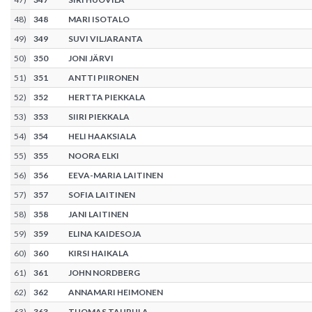
48
)
348
MARI ISOTALO
49
)
349
SUVI VILJARANTA
50
)
350
JONI JÄRVI
51
)
351
ANTTI PIIRONEN
52
)
352
HERTTA PIEKKALA
53
)
353
SIIRI PIEKKALA
54
)
354
HELI HAAKSIALA
55
)
355
NOORA ELKI
56
)
356
EEVA-MARIA LAITINEN
57
)
357
SOFIA LAITINEN
58
)
358
JANI LAITINEN
59
)
359
ELINA KAIDESOJA
60
)
360
KIRSI HAIKALA
61
)
361
JOHN NORDBERG
62
)
362
ANNAMARI HEIMONEN
63
)
363
TUOMAS TAURULA