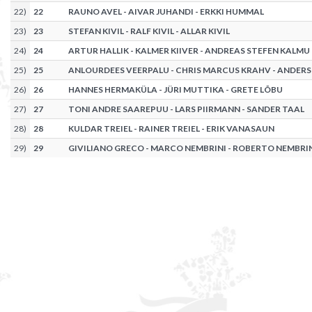
22
)
22
RAUNO AVEL - AIVAR JUHANDI - ERKKI HUMMAL
23
)
23
STEFAN KIVIL - RALF KIVIL - ALLAR KIVIL
24
)
24
ARTUR HALLIK - KALMER KIIVER - ANDREAS STEFEN KALMU
25
)
25
ANLOURDEES VEERPALU - CHRIS MARCUS KRAHV - ANDERS
26
)
26
HANNES HERMAKÜLA - JÜRI MUTTIKA - GRETE LÕBU
27
)
27
TONI ANDRE SAAREPUU - LARS PIIRMANN - SANDER TAAL
28
)
28
KULDAR TREIEL - RAINER TREIEL - ERIK VANASAUN
29
)
29
GIVILIANO GRECO - MARCO NEMBRINI - ROBERTO NEMBRI