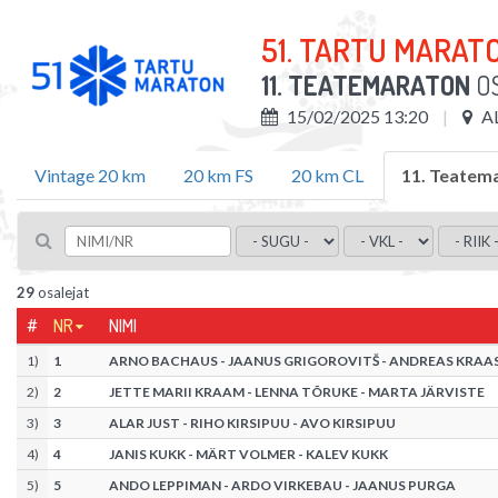
51. TARTU MARAT
11. TEATEMARATON
O
15/02/2025 13:20
A
Vintage 20 km
20 km FS
20 km CL
11. Teatem
29
osalejat
#
NR
NIMI
1
)
1
ARNO BACHAUS - JAANUS GRIGOROVITŠ - ANDREAS KRAA
2
)
2
JETTE MARII KRAAM - LENNA TÕRUKE - MARTA JÄRVISTE
3
)
3
ALAR JUST - RIHO KIRSIPUU - AVO KIRSIPUU
4
)
4
JANIS KUKK - MÄRT VOLMER - KALEV KUKK
5
)
5
ANDO LEPPIMAN - ARDO VIRKEBAU - JAANUS PURGA