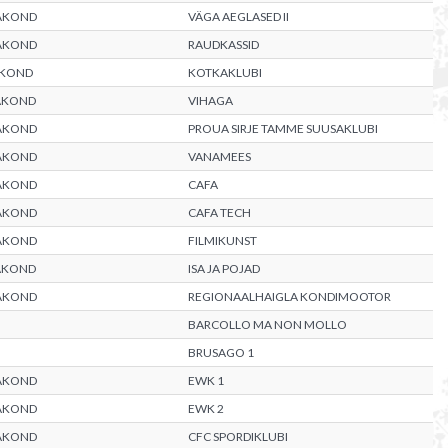
AKOND
VÄGA AEGLASED II
AKOND
RAUDKASSID
AKOND
KOTKAKLUBI
AKOND
VIHAGA
AKOND
PROUA SIRJE TAMME SUUSAKLUBI
AKOND
VANAMEES
AKOND
CAFA
AKOND
CAFA TECH
AKOND
FILMIKUNST
AKOND
ISA JA POJAD
AKOND
REGIONAALHAIGLA KONDIMOOTOR
BARCOLLO MA NON MOLLO
BRUSAGO 1
AKOND
EWK 1
AKOND
EWK 2
AKOND
CFC SPORDIKLUBI