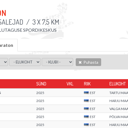
ON
SALEJAD
/
3 X 7,5 KM
LUTAGUSE SPORDIKESKUS
araton
Puhasta
SÜND
VKL
RIIK
ELUKOHT
S
2025
EST
TARTU MA
2025
EST
HARJU MA
2025
EST
VALGA MA
2025
EST
PÕLVA MA
2025
EST
HARJU MA