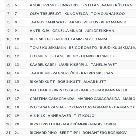
6
)
6
ANDRES VESKE - EINARI KISEL - STEFAN JAANUS RÜSTERN
7
)
7
OLEV TREUFELDT - KUNO VELGA - TOIVO JUHANSOO
8
)
8
JAANUS TANILSOO - TARMO EVESTUS - RIHO MÄNNIK
9
)
9
ANTRI OJA - ORNELLA MUNDI - JÜRI DRENKHAN
10
)
10
KEIT SPIEGEL - MIHKEL TAMM - SIRJE TAMM
11
)
11
TÕNIS KUUSKMANN - REIGO ROASTO - RUUDI KUUSKMAN
12
)
12
LEO MUISTE - TANEL REIGO - HENRIK HEINMETS
13
)
13
KAAREL KARRI - LAURI KIKERPILL - TANEL JÄRVET
14
)
14
JAAK KILMI - RAGNER LÕBU - KATRIN SIPELGAS
15
)
15
RIKARD KÜTT - ROBIN KÜTT - ALVAR KÜTT
16
)
16
RAUL PARIK - KRISTO KASK - KARL-OSKAR RANNAVEER
17
)
17
CRISTINA CASAGRANDA - MARINO CASAGRANDA - MARIO 
18
)
18
IVO CASAGRANDA - LORENZO CASAGRANDA - DAMIANO
19
)
19
AIN KILK - ANNE AAVER - TIIT KOLLO
20
)
20
KIRSTI RISTHEIN - JAAK KÜMNIK - MADIS TORIM
21
)
21
RICHARD PIHO - BERT TIPPI - RON ANTERO BORISSOV