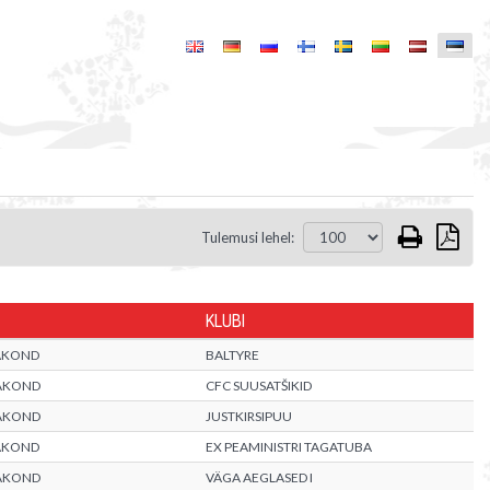
Tulemusi lehel:
KLUBI
AKOND
BALTYRE
AKOND
CFC SUUSATŠIKID
AKOND
JUSTKIRSIPUU
AKOND
EX PEAMINISTRI TAGATUBA
AKOND
VÄGA AEGLASED I