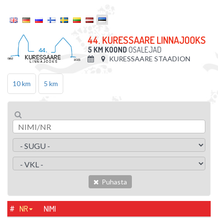
44. KURESSAARE LINNAJOOKS
5 KM KOOND
OSALEJAD
KURESSAARE STAADION
10 km
5 km
Puhasta
#
NR
NIMI