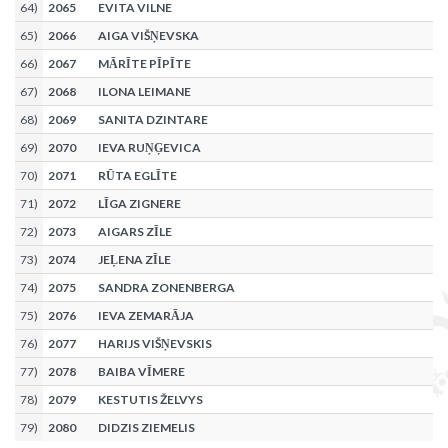
64
)
2065
EVITA VILNE
65
)
2066
AIGA VIŠŅEVSKA
66
)
2067
MĀRĪTE PĪPĪTE
67
)
2068
ILONA LEIMANE
68
)
2069
SANITA DZINTARE
69
)
2070
IEVA RUŅĢEVICA
70
)
2071
RŪTA EGLĪTE
71
)
2072
LĪGA ZIGNERE
72
)
2073
AIGARS ZĪLE
73
)
2074
JEĻENA ZĪLE
74
)
2075
SANDRA ZONENBERGA
75
)
2076
IEVA ZEMARĀJA
76
)
2077
HARIJS VIŠŅEVSKIS
77
)
2078
BAIBA VĪMERE
78
)
2079
KESTUTIS ŽELVYS
79
)
2080
DIDZIS ZIEMELIS