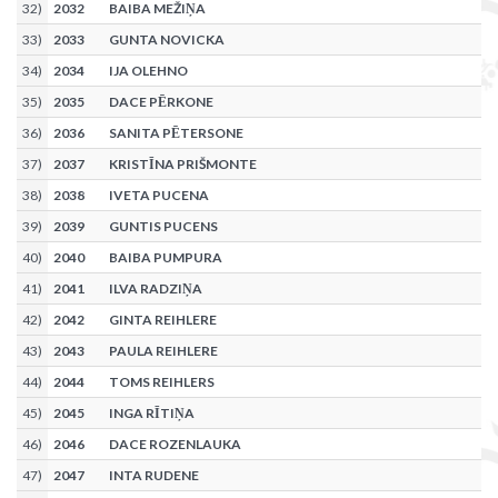
32
)
2032
BAIBA MEŽIŅA
33
)
2033
GUNTA NOVICKA
34
)
2034
IJA OLEHNO
35
)
2035
DACE PĒRKONE
36
)
2036
SANITA PĒTERSONE
37
)
2037
KRISTĪNA PRIŠMONTE
38
)
2038
IVETA PUCENA
39
)
2039
GUNTIS PUCENS
40
)
2040
BAIBA PUMPURA
41
)
2041
ILVA RADZIŅA
42
)
2042
GINTA REIHLERE
43
)
2043
PAULA REIHLERE
44
)
2044
TOMS REIHLERS
45
)
2045
INGA RĪTIŅA
46
)
2046
DACE ROZENLAUKA
47
)
2047
INTA RUDENE