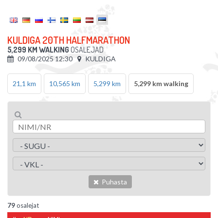
KULDIGA 20TH HALFMARATHON
5,299 KM WALKING
OSALEJAD
09/08/2025 12:30
KULDIGA
21,1 km
10,565 km
5,299 km
5,299 km walking
Puhasta
79
osalejat