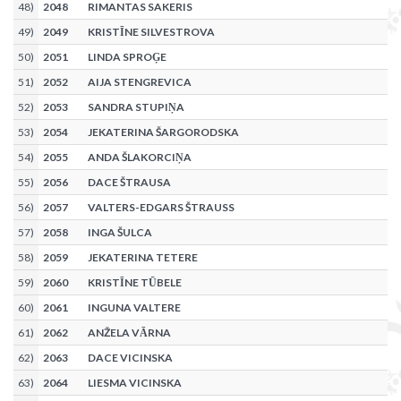
48
)
2048
RIMANTAS SAKERIS
49
)
2049
KRISTĪNE SILVESTROVA
50
)
2051
LINDA SPROĢE
51
)
2052
AIJA STENGREVICA
52
)
2053
SANDRA STUPIŅA
53
)
2054
JEKATERINA ŠARGORODSKA
54
)
2055
ANDA ŠLAKORCIŅA
55
)
2056
DACE ŠTRAUSA
56
)
2057
VALTERS-EDGARS ŠTRAUSS
57
)
2058
INGA ŠULCA
58
)
2059
JEKATERINA TETERE
59
)
2060
KRISTĪNE TŪBELE
60
)
2061
INGUNA VALTERE
61
)
2062
ANŽELA VĀRNA
62
)
2063
DACE VICINSKA
63
)
2064
LIESMA VICINSKA