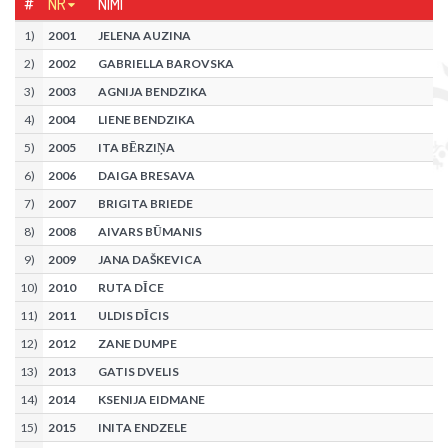
#
NR
NIMI
1
)
2001
JELENA AUZINA
2
)
2002
GABRIELLA BAROVSKA
3
)
2003
AGNIJA BENDZIKA
4
)
2004
LIENE BENDZIKA
5
)
2005
ITA BĒRZIŅA
6
)
2006
DAIGA BRESAVA
7
)
2007
BRIGITA BRIEDE
8
)
2008
AIVARS BŪMANIS
9
)
2009
JANA DAŠKEVICA
10
)
2010
RUTA DĪCE
11
)
2011
ULDIS DĪCIS
12
)
2012
ZANE DUMPE
13
)
2013
GATIS DVELIS
14
)
2014
KSENIJA EIDMANE
15
)
2015
INITA ENDZELE