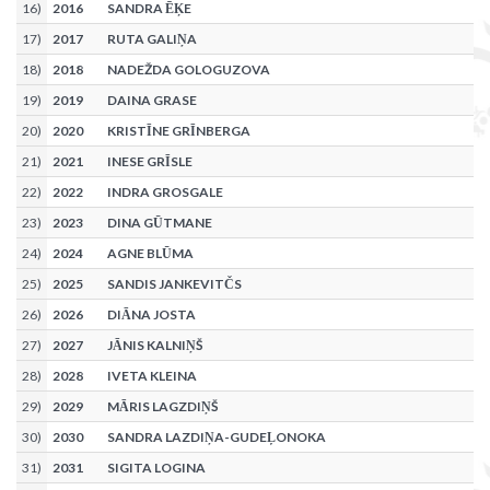
16
)
2016
SANDRA ĒĶE
17
)
2017
RUTA GALIŅA
18
)
2018
NADEŽDA GOLOGUZOVA
19
)
2019
DAINA GRASE
20
)
2020
KRISTĪNE GRĪNBERGA
21
)
2021
INESE GRĪSLE
22
)
2022
INDRA GROSGALE
23
)
2023
DINA GŪTMANE
24
)
2024
AGNE BLŪMA
25
)
2025
SANDIS JANKEVITČS
26
)
2026
DIĀNA JOSTA
27
)
2027
JĀNIS KALNIŅŠ
28
)
2028
IVETA KLEINA
29
)
2029
MĀRIS LAGZDIŅŠ
30
)
2030
SANDRA LAZDIŅA-GUDEĻONOKA
31
)
2031
SIGITA LOGINA