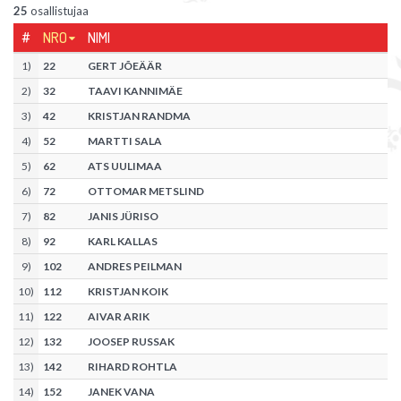
25
osallistujaa
#
NRO
NIMI
1
)
22
GERT JÕEÄÄR
2
)
32
TAAVI KANNIMÄE
3
)
42
KRISTJAN RANDMA
4
)
52
MARTTI SALA
5
)
62
ATS UULIMAA
6
)
72
OTTOMAR METSLIND
7
)
82
JANIS JÜRISO
8
)
92
KARL KALLAS
9
)
102
ANDRES PEILMAN
10
)
112
KRISTJAN KOIK
11
)
122
AIVAR ARIK
12
)
132
JOOSEP RUSSAK
13
)
142
RIHARD ROHTLA
14
)
152
JANEK VANA