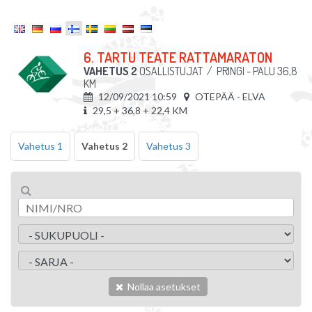
6. TARTU TEATE RATTAMARATON
VAHETUS 2
OSALLISTUJAT
/
PRINGI - PALU 36,8
KM
12/09/2021 10:59
OTEPÄÄ - ELVA
29,5 + 36,8 + 22,4 KM
Vahetus 1
Vahetus 2
Vahetus 3
Nollaa asetukset