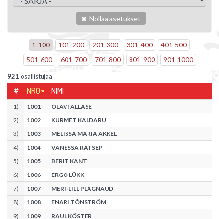
Nollaa asetukset
1
-
100
101
-
200
201
-
300
301
-
400
401
-
500
501
-
600
601
-
700
701
-
800
801
-
900
901
-
1000
921
osallistujaa
#
NRO
NIMI
1
)
1001
OLAVI ALLASE
2
)
1002
KURMET KALDARU
3
)
1003
MELISSA MARIA AKKEL
4
)
1004
VANESSA RÄTSEP
5
)
1005
BERIT KANT
6
)
1006
ERGO LÜKK
7
)
1007
MERI-LILL PLAGNAUD
8
)
1008
ENARI TÕNSTRÖM
9
)
1009
RAUL KÖSTER