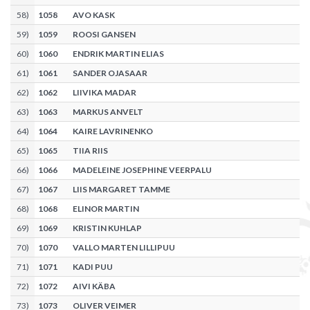
58
)
1058
AVO KASK
59
)
1059
ROOSI GANSEN
60
)
1060
ENDRIK MARTIN ELIAS
61
)
1061
SANDER OJASAAR
62
)
1062
LIIVIKA MADAR
63
)
1063
MARKUS ANVELT
64
)
1064
KAIRE LAVRINENKO
65
)
1065
TIIA RIIS
66
)
1066
MADELEINE JOSEPHINE VEERPALU
67
)
1067
LIIS MARGARET TAMME
68
)
1068
ELINOR MARTIN
69
)
1069
KRISTIN KUHLAP
70
)
1070
VALLO MARTEN LILLIPUU
71
)
1071
KADI PUU
72
)
1072
AIVI KÄBA
73
)
1073
OLIVER VEIMER