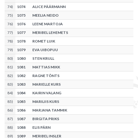
74
)
1074
ALICE PÄÄRMANN
75
)
1075
MEELIA NEIDO
76
)
1076
LEENE MARTOJA
77
)
1077
MERIBEL LEHEMETS
78
)
1078
ROMET LUIK
79
)
1079
EVA UIBOPUU
80
)
1080
STEN KRULL
81
)
1081
MATTIAS MIKK
82
)
1082
RAGNE TÕNTS
83
)
1083
MARIELLE KURS
84
)
1084
KAIRIN VALANG
85
)
1085
MARILIIS KURS
86
)
1086
MARJANA TAMMIK
87
)
1087
BIRGITA PRIKS
88
)
1088
ELIS PÄRN
89
)
1089
MERIBEL INSLER