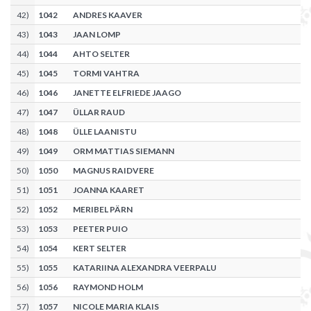
42
)
1042
ANDRES KAAVER
43
)
1043
JAAN LOMP
44
)
1044
AHTO SELTER
45
)
1045
TORMI VAHTRA
46
)
1046
JANETTE ELFRIEDE JAAGO
47
)
1047
ÜLLAR RAUD
48
)
1048
ÜLLE LAANISTU
49
)
1049
ORM MATTIAS SIEMANN
50
)
1050
MAGNUS RAIDVERE
51
)
1051
JOANNA KAARET
52
)
1052
MERIBEL PÄRN
53
)
1053
PEETER PUIO
54
)
1054
KERT SELTER
55
)
1055
KATARIINA ALEXANDRA VEERPALU
56
)
1056
RAYMOND HOLM
57
)
1057
NICOLE MARIA KLAIS