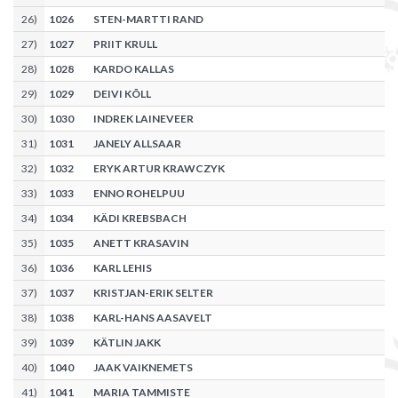
26
)
1026
STEN-MARTTI RAND
27
)
1027
PRIIT KRULL
28
)
1028
KARDO KALLAS
29
)
1029
DEIVI KÕLL
30
)
1030
INDREK LAINEVEER
31
)
1031
JANELY ALLSAAR
32
)
1032
ERYK ARTUR KRAWCZYK
33
)
1033
ENNO ROHELPUU
34
)
1034
KÄDI KREBSBACH
35
)
1035
ANETT KRASAVIN
36
)
1036
KARL LEHIS
37
)
1037
KRISTJAN-ERIK SELTER
38
)
1038
KARL-HANS AASAVELT
39
)
1039
KÄTLIN JAKK
40
)
1040
JAAK VAIKNEMETS
41
)
1041
MARIA TAMMISTE