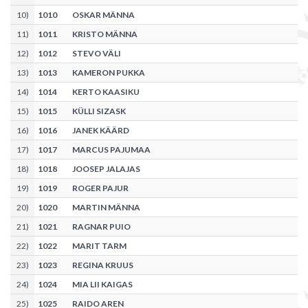
10
)
1010
OSKAR MÄNNA
11
)
1011
KRISTO MÄNNA
12
)
1012
STEVO VÄLI
13
)
1013
KAMERON PUKKA
14
)
1014
KERTO KAASIKU
15
)
1015
KÜLLI SIZASK
16
)
1016
JANEK KÄÄRD
17
)
1017
MARCUS PAJUMAA
18
)
1018
JOOSEP JALAJAS
19
)
1019
ROGER PAJUR
20
)
1020
MARTIN MÄNNA
21
)
1021
RAGNAR PUIO
22
)
1022
MARIT TARM
23
)
1023
REGINA KRUUS
24
)
1024
MIA LII KAIGAS
25
)
1025
RAIDO AREN