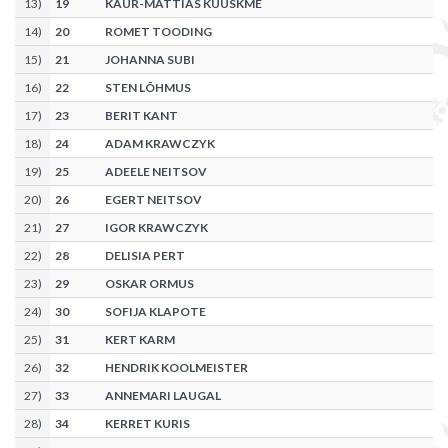
13
)
19
KAUR-MATTIAS KUUSKME
14
)
20
ROMET TOODING
15
)
21
JOHANNA SUBI
16
)
22
STEN LÕHMUS
17
)
23
BERIT KANT
18
)
24
ADAM KRAWCZYK
19
)
25
ADEELE NEITSOV
20
)
26
EGERT NEITSOV
21
)
27
IGOR KRAWCZYK
22
)
28
DELISIA PERT
23
)
29
OSKAR ORMUS
24
)
30
SOFIJA KLAPOTE
25
)
31
KERT KARM
26
)
32
HENDRIK KOOLMEISTER
27
)
33
ANNEMARI LAUGAL
28
)
34
KERRET KURIS