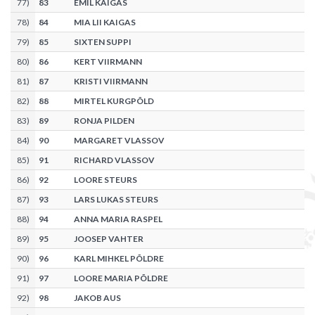
77
)
83
EMIL KAIGAS
78
)
84
MIA LII KAIGAS
79
)
85
SIXTEN SUPPI
80
)
86
KERT VIIRMANN
81
)
87
KRISTI VIIRMANN
82
)
88
MIRTEL KURGPÕLD
83
)
89
RONJA PILDEN
84
)
90
MARGARET VLASSOV
85
)
91
RICHARD VLASSOV
86
)
92
LOORE STEURS
87
)
93
LARS LUKAS STEURS
88
)
94
ANNA MARIA RASPEL
89
)
95
JOOSEP VAHTER
90
)
96
KARL MIHKEL PÕLDRE
91
)
97
LOORE MARIA PÕLDRE
92
)
98
JAKOB AUS