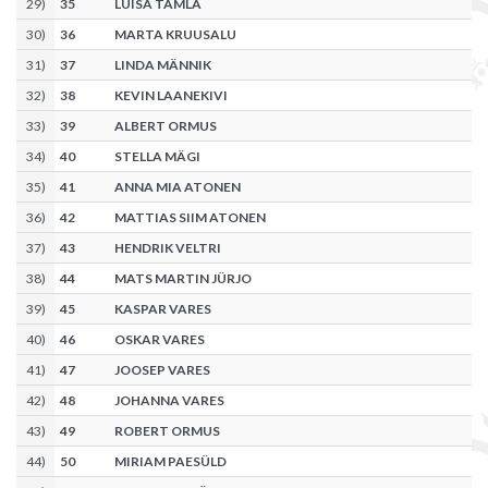
29
)
35
LUISA TAMLA
30
)
36
MARTA KRUUSALU
31
)
37
LINDA MÄNNIK
32
)
38
KEVIN LAANEKIVI
33
)
39
ALBERT ORMUS
34
)
40
STELLA MÄGI
35
)
41
ANNA MIA ATONEN
36
)
42
MATTIAS SIIM ATONEN
37
)
43
HENDRIK VELTRI
38
)
44
MATS MARTIN JÜRJO
39
)
45
KASPAR VARES
40
)
46
OSKAR VARES
41
)
47
JOOSEP VARES
42
)
48
JOHANNA VARES
43
)
49
ROBERT ORMUS
44
)
50
MIRIAM PAESÜLD