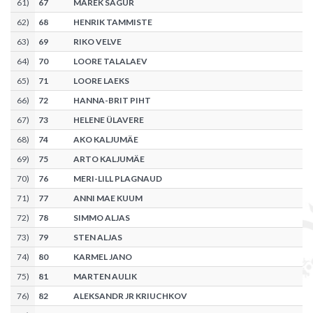
61
)
67
MAREK SAGUR
62
)
68
HENRIK TAMMISTE
63
)
69
RIKO VELVE
64
)
70
LOORE TALALAEV
65
)
71
LOORE LAEKS
66
)
72
HANNA-BRIT PIHT
67
)
73
HELENE ÜLAVERE
68
)
74
AKO KALJUMÄE
69
)
75
ARTO KALJUMÄE
70
)
76
MERI-LILL PLAGNAUD
71
)
77
ANNI MAE KUUM
72
)
78
SIMMO ALJAS
73
)
79
STEN ALJAS
74
)
80
KARMEL JANO
75
)
81
MARTEN AULIK
76
)
82
ALEKSANDR JR KRIUCHKOV