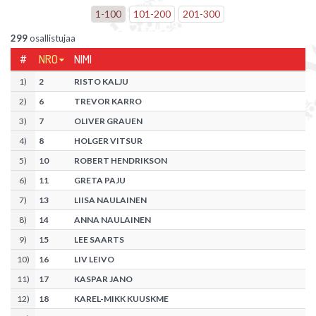
1
-
100
101
-
200
201
-
300
299
osallistujaa
#
NRO
NIMI
1
)
2
RISTO KALJU
2
)
6
TREVOR KARRO
3
)
7
OLIVER GRAUEN
4
)
8
HOLGER VITSUR
5
)
10
ROBERT HENDRIKSON
6
)
11
GRETA PAJU
7
)
13
LIISA NAULAINEN
8
)
14
ANNA NAULAINEN
9
)
15
LEE SAARTS
10
)
16
LIV LEIVO
11
)
17
KASPAR JANO
12
)
18
KAREL-MIKK KUUSKME