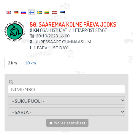
50. SAAREMAA KOLME PÄEVA JOOKS
2 KM
OSALLISTUJAT
/
1 ETAPP/1ST STAGE
20/10/2023 16:00
KURESSAARE GÜMNAASIUM
1 PÄEV - 1ST DAY
2 km
10 km
Nollaa asetukset