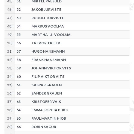
45
)
51
MIRTEL PAESÜLD
46
)
52
JAKOB JÜRVISTE
47
)
53
RUDOLF JÜRVISTE
48
)
54
MARKUS VOOLMA
49
)
55
MARTHA-LII VOOLMA
50
)
56
TREVOR TREIER
51
)
57
HUGO HANSMANN
52
)
58
FRANK HANSMANN
53
)
59
JOHANN VIKTOR VITS
54
)
60
FILIP VIKTOR VITS
55
)
61
KASPAR GRAUEN
56
)
62
SANDER GRAUEN
57
)
63
KRISTOFER VAIK
58
)
64
EMMA SOPHIA PUKK
59
)
65
PAUL MARTIN HIOB
60
)
66
ROBIN SAGUR