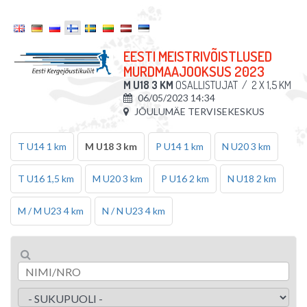
EESTI MEISTRIVÕISTLUSED
MURDMAAJOOKSUS 2023
M U18 3 KM
OSALLISTUJAT
/
2 X 1,5 KM
06/05/2023 14:34
JÕULUMÄE TERVISEKESKUS
T U14 1 km
M U18 3 km
P U14 1 km
N U20 3 km
T U16 1,5 km
M U20 3 km
P U16 2 km
N U18 2 km
M / M U23 4 km
N / N U23 4 km