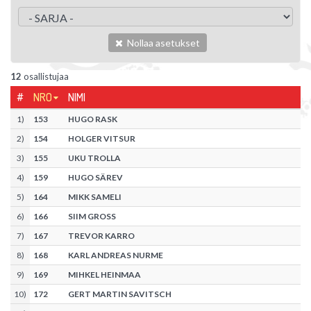
Nollaa asetukset
12
osallistujaa
#
NRO
NIMI
1
)
153
HUGO RASK
2
)
154
HOLGER VITSUR
3
)
155
UKU TROLLA
4
)
159
HUGO SÄREV
5
)
164
MIKK SAMELI
6
)
166
SIIM GROSS
7
)
167
TREVOR KARRO
8
)
168
KARL ANDREAS NURME
9
)
169
MIHKEL HEINMAA
10
)
172
GERT MARTIN SAVITSCH