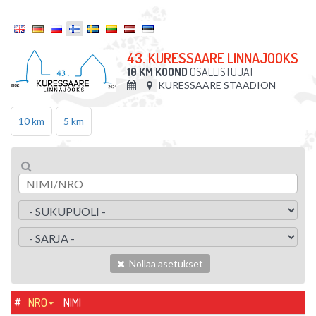
43. KURESSAARE LINNAJOOKS
10 KM KOOND
OSALLISTUJAT
KURESSAARE STAADION
10 km
5 km
Nollaa asetukset
#
NRO
NIMI