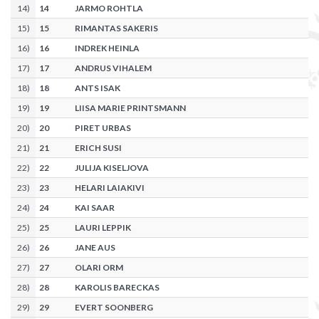
14
)
14
JARMO ROHTLA
15
)
15
RIMANTAS SAKERIS
16
)
16
INDREK HEINLA
17
)
17
ANDRUS VIHALEM
18
)
18
ANTS ISAK
19
)
19
LIISA MARIE PRINTSMANN
20
)
20
PIRET URBAS
21
)
21
ERICH SUSI
22
)
22
JULIJA KISELJOVA
23
)
23
HELARI LAIAKIVI
24
)
24
KAI SAAR
25
)
25
LAURI LEPPIK
26
)
26
JANE AUS
27
)
27
OLARI ORM
28
)
28
KAROLIS BARECKAS
29
)
29
EVERT SOONBERG