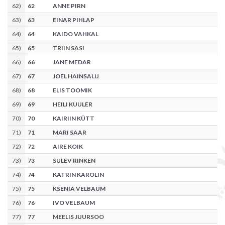
62
)
62
ANNE PIRN
63
)
63
EINAR PIHLAP
64
)
64
KAIDO VAHKAL
65
)
65
TRIIN SASI
66
)
66
JANE MEDAR
67
)
67
JOEL HAINSALU
68
)
68
ELIS TOOMIK
69
)
69
HEILI KUULER
70
)
70
KAIRIIN KÜTT
71
)
71
MARI SAAR
72
)
72
AIRE KOIK
73
)
73
SULEV RINKEN
74
)
74
KATRIN KAROLIN
75
)
75
KSENIA VELBAUM
76
)
76
IVO VELBAUM
77
)
77
MEELIS JUURSOO