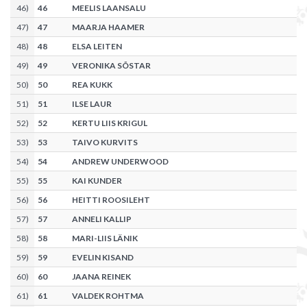
46
)
46
MEELIS LAANSALU
47
)
47
MAARJA HAAMER
48
)
48
ELSA LEITEN
49
)
49
VERONIKA SÕSTAR
50
)
50
REA KUKK
51
)
51
ILSE LAUR
52
)
52
KERTU LIIS KRIGUL
53
)
53
TAIVO KURVITS
54
)
54
ANDREW UNDERWOOD
55
)
55
KAI KUNDER
56
)
56
HEITTI ROOSILEHT
57
)
57
ANNELI KALLIP
58
)
58
MARI-LIIS LÄNIK
59
)
59
EVELIN KISAND
60
)
60
JAANA REINEK
61
)
61
VALDEK ROHTMA