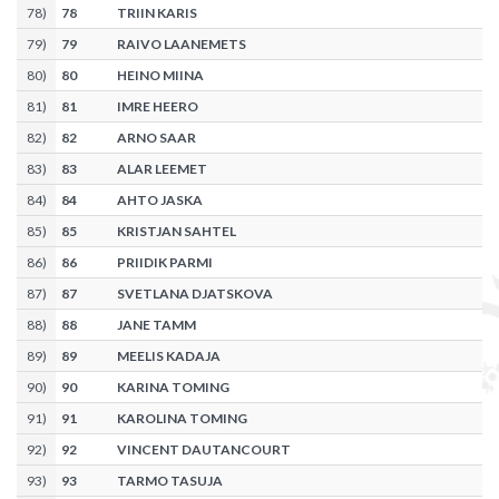
78
)
78
TRIIN KARIS
79
)
79
RAIVO LAANEMETS
80
)
80
HEINO MIINA
81
)
81
IMRE HEERO
82
)
82
ARNO SAAR
83
)
83
ALAR LEEMET
84
)
84
AHTO JASKA
85
)
85
KRISTJAN SAHTEL
86
)
86
PRIIDIK PARMI
87
)
87
SVETLANA DJATSKOVA
88
)
88
JANE TAMM
89
)
89
MEELIS KADAJA
90
)
90
KARINA TOMING
91
)
91
KAROLINA TOMING
92
)
92
VINCENT DAUTANCOURT
93
)
93
TARMO TASUJA