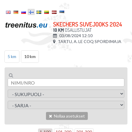
SKECHERS SUVEJOOKS 2024
10 KM
OSALLISTUJAT
03/08/2024 12:10
TARTU, A. LE COQ SPORDIMAJA
5 km
10 km
Nollaa asetukset
1
-
100
101
-
200
201
-
300