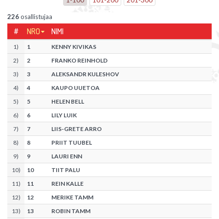
226
osallistujaa
#
NRO
NIMI
1
)
1
KENNY KIVIKAS
2
)
2
FRANKO REINHOLD
3
)
3
ALEKSANDR KULESHOV
4
)
4
KAUPO UUETOA
5
)
5
HELEN BELL
6
)
6
LILY LUIK
7
)
7
LIIS-GRETE ARRO
8
)
8
PRIIT TUUBEL
9
)
9
LAURI ENN
10
)
10
TIIT PALU
11
)
11
REIN KALLE
12
)
12
MERIKE TAMM
13
)
13
ROBIN TAMM