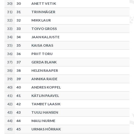
30
)
30
ANETT VETIK
31
)
31
TRIIN MÄGER
32
)
32
MIKK LAUR
33
)
33
TOIVO GROSS
34
)
34
JAAN KALJUSTE
35
)
35
KAISA ORAS
36
)
36
PRIIT TORU
37
)
37
GERDA BLANK
38
)
38
HELEN RAAPER
39
)
39
ANNIKA RAIDE
40
)
40
ANDRES KOPPEL
41
)
41
KÄTLIN PAAVEL
42
)
42
TAMBET LAASIK
43
)
43
TUULI HANSEN
44
)
44
MAILI NURME
45
)
45
URMAS HÕRRAK