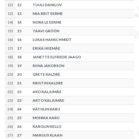
12
)
12
TUULI DANILOV
13
)
13
MIA BRIT EERME
14
)
14
NORA LE EERME
15
)
15
TAAVI GRÖÖN
16
)
16
LUKAS HANSCHMIDT
17
)
17
ERIKA HIIEMÄE
18
)
18
JANETTE ELFRIEDE JAAGO
19
)
19
RIINA JAKOBSON
20
)
20
GRETE KALDRE
21
)
21
KRISTIN KALDRE
22
)
22
AKO KALJUMÄE
23
)
23
ARTO KALJUMÄE
24
)
24
KÄTHLIN KARU
25
)
25
MONIKA KARU
26
)
26
KAROLIN KELLO
27
)
27
MARGUS KLAAN