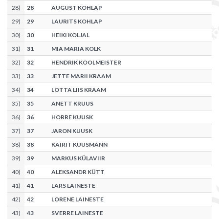
28
)
28
AUGUST KOHLAP
29
)
29
LAURITS KOHLAP
30
)
30
HEIKI KOLJAL
31
)
31
MIA MARIA KOLK
32
)
32
HENDRIK KOOLMEISTER
33
)
33
JETTE MARII KRAAM
34
)
34
LOTTA LIIS KRAAM
35
)
35
ANETT KRUUS
36
)
36
HORRE KUUSK
37
)
37
JARON KUUSK
38
)
38
KAIRIT KUUSMANN
39
)
39
MARKUS KÜLAVIIR
40
)
40
ALEKSANDR KÜTT
41
)
41
LARS LAINESTE
42
)
42
LORENE LAINESTE
43
)
43
SVERRE LAINESTE