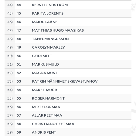
44
)
44
KERSTI LINDSTRÖM
45
)
45
KARITA LORENTS
46
)
46
MAIDU LÄÄNE
47
)
47
MATTHIAS HUGO MAASIKAS
48
)
48
TANEL MANGUSSON
49
)
49
CAROLYN MARLEY
50
)
50
GEIDI MITT
51
)
51
MARKUS MULD
52
)
52
MAGDA MUST
53
)
53
KATRIN MÄNNIMETS-SEVASTJANOV
54
)
54
MARET MÜÜR
55
)
55
ROGER NARMONT
56
)
56
MIRTEL ORMAK
57
)
57
ALLAR PEETMAA
58
)
58
CHRISTIANO PEETMAA
59
)
59
ANDRIS PENT