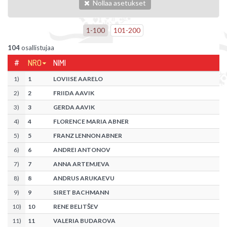
Nollaa asetukset
1
-
100
101
-
200
104
osallistujaa
#
NRO
NIMI
1
)
1
LOVIISE AARELO
2
)
2
FRIIDA AAVIK
3
)
3
GERDA AAVIK
4
)
4
FLORENCE MARIA ABNER
5
)
5
FRANZ LENNON ABNER
6
)
6
ANDREI ANTONOV
7
)
7
ANNA ARTEMJEVA
8
)
8
ANDRUS ARUKAEVU
9
)
9
SIRET BACHMANN
10
)
10
RENE BELITŠEV
11
)
11
VALERIA BUDAROVA