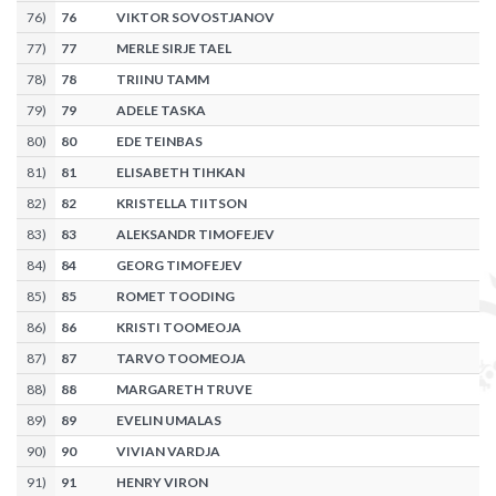
76
)
76
VIKTOR SOVOSTJANOV
77
)
77
MERLE SIRJE TAEL
78
)
78
TRIINU TAMM
79
)
79
ADELE TASKA
80
)
80
EDE TEINBAS
81
)
81
ELISABETH TIHKAN
82
)
82
KRISTELLA TIITSON
83
)
83
ALEKSANDR TIMOFEJEV
84
)
84
GEORG TIMOFEJEV
85
)
85
ROMET TOODING
86
)
86
KRISTI TOOMEOJA
87
)
87
TARVO TOOMEOJA
88
)
88
MARGARETH TRUVE
89
)
89
EVELIN UMALAS
90
)
90
VIVIAN VARDJA
91
)
91
HENRY VIRON