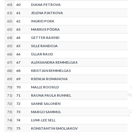
60
)
60
DIANA PETROVA
61
)
61
JELENA PJATKOVA
62
)
62
INGRID POKK
63
)
63
MARKUS PÕDRA
64
)
64
GETTER RAIEND
65
)
65
SILLE RANDOJA
66
)
66
ÜLLAR RAUD
67
)
67
ALEKSANDRA REMMELGAS
68
)
68
KRISTJAN REMMELGAS
69
)
69
KSENIJA ROMANOVA
70
)
70
MALLE ROOSILD
71
)
71
RAUNA PAULA RUNNEL
72
)
72
SANNE SALONEN
73
)
73
MARGO SAMMUL
74
)
74
LUMI-LEE SELL
75
)
75
KONSTANTIN SMOLJAKOV