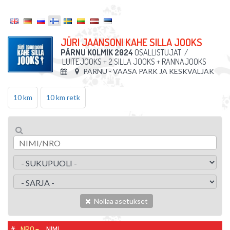
JÜRI JAANSONI KAHE SILLA JOOKS
PÄRNU KOLMIK 2024
OSALLISTUJAT
/
LUITEJOOKS + 2 SILLA JOOKS + RANNAJOOKS
PÄRNU - VAASA PARK JA KESKVÄLJAK
10 km
10 km retk
Nollaa asetukset
#
NRO
NIMI