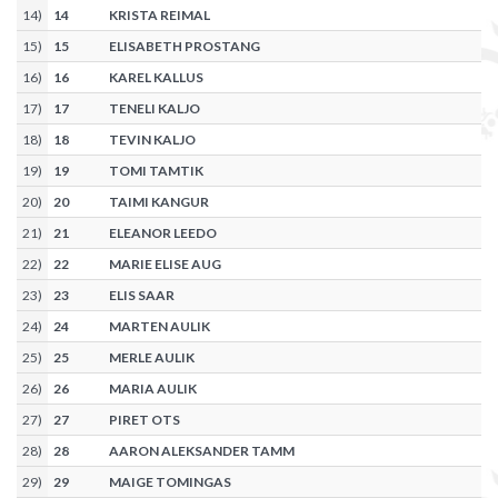
14
)
14
KRISTA REIMAL
15
)
15
ELISABETH PROSTANG
16
)
16
KAREL KALLUS
17
)
17
TENELI KALJO
18
)
18
TEVIN KALJO
19
)
19
TOMI TAMTIK
20
)
20
TAIMI KANGUR
21
)
21
ELEANOR LEEDO
22
)
22
MARIE ELISE AUG
23
)
23
ELIS SAAR
24
)
24
MARTEN AULIK
25
)
25
MERLE AULIK
26
)
26
MARIA AULIK
27
)
27
PIRET OTS
28
)
28
AARON ALEKSANDER TAMM
29
)
29
MAIGE TOMINGAS