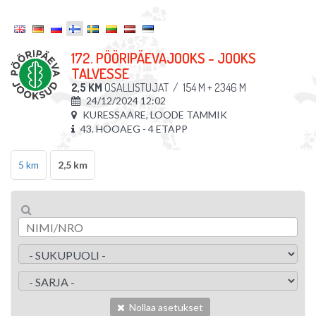
172. PÖÖRIPÄEVAJOOKS - JOOKS
TALVESSE
2,5 KM
OSALLISTUJAT
/
154 M + 2346 M
24/12/2024 12:02
KURESSAARE, LOODE TAMMIK
43. HOOAEG - 4 ETAPP
5 km
2,5 km
Nollaa asetukset