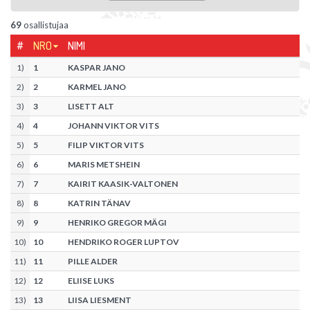
69
osallistujaa
#
NRO
NIMI
1
)
1
KASPAR JANO
2
)
2
KARMEL JANO
3
)
3
LISETT ALT
4
)
4
JOHANN VIKTOR VITS
5
)
5
FILIP VIKTOR VITS
6
)
6
MARIS METSHEIN
7
)
7
KAIRIT KAASIK-VALTONEN
8
)
8
KATRIN TÄNAV
9
)
9
HENRIKO GREGOR MÄGI
10
)
10
HENDRIKO ROGER LUPTOV
11
)
11
PILLE ALDER
12
)
12
ELIISE LUKS
13
)
13
LIISA LIESMENT