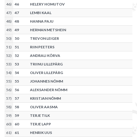
46
)
46
HELERY HOMUTOV
47
)
47
LEMBI KAAL
48
)
48
HANNA PAJU
49
)
49
HERMAN METSHEIN
50
)
50
TREVON LEIGER
51
)
51
RIIN PEETERS
52
)
52
ANDRALI KÕRVA
53
)
53
TRIINU LILLEPÄRG
54
)
54
OLIVER LILLEPÄRG
55
)
55
JOHANNES NÕMM
56
)
56
ALEKSANDER NÕMM
57
)
57
KRISTJAN NÕMM
58
)
58
OLIVER AASMA
59
)
59
TERJE TILK
60
)
60
TERJE LAPP
61
)
61
HENRIK UUS