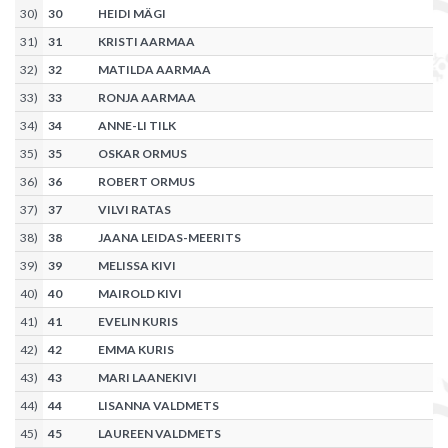
30
)
30
HEIDI MÄGI
31
)
31
KRISTI AARMAA
32
)
32
MATILDA AARMAA
33
)
33
RONJA AARMAA
34
)
34
ANNE-LI TILK
35
)
35
OSKAR ORMUS
36
)
36
ROBERT ORMUS
37
)
37
VILVI RATAS
38
)
38
JAANA LEIDAS-MEERITS
39
)
39
MELISSA KIVI
40
)
40
MAIROLD KIVI
41
)
41
EVELIN KURIS
42
)
42
EMMA KURIS
43
)
43
MARI LAANEKIVI
44
)
44
LISANNA VALDMETS
45
)
45
LAUREEN VALDMETS