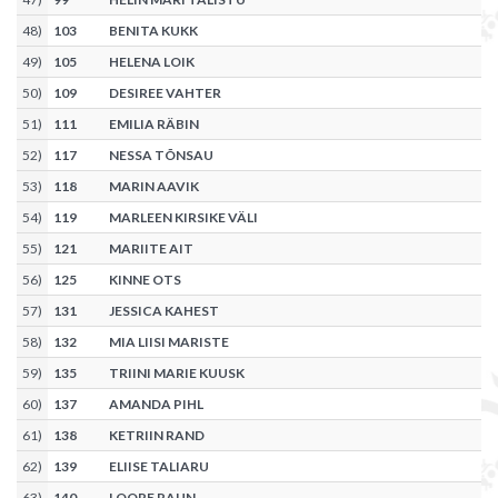
48
)
103
BENITA KUKK
49
)
105
HELENA LOIK
50
)
109
DESIREE VAHTER
51
)
111
EMILIA RÄBIN
52
)
117
NESSA TÕNSAU
53
)
118
MARIN AAVIK
54
)
119
MARLEEN KIRSIKE VÄLI
55
)
121
MARIITE AIT
56
)
125
KINNE OTS
57
)
131
JESSICA KAHEST
58
)
132
MIA LIISI MARISTE
59
)
135
TRIINI MARIE KUUSK
60
)
137
AMANDA PIHL
61
)
138
KETRIIN RAND
62
)
139
ELIISE TALIARU
63
)
140
LOORE RAUN