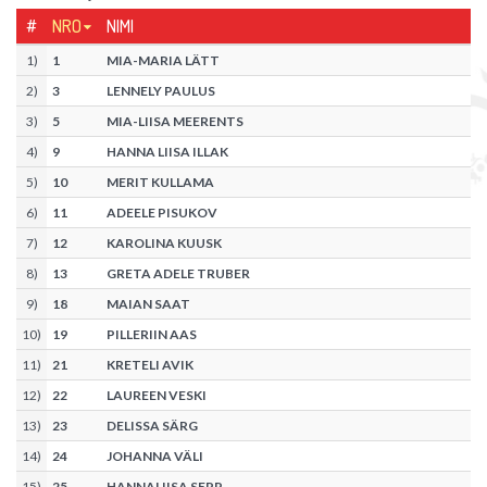
#
NRO
NIMI
1
)
1
MIA-MARIA LÄTT
2
)
3
LENNELY PAULUS
3
)
5
MIA-LIISA MEERENTS
4
)
9
HANNA LIISA ILLAK
5
)
10
MERIT KULLAMA
6
)
11
ADEELE PISUKOV
7
)
12
KAROLINA KUUSK
8
)
13
GRETA ADELE TRUBER
9
)
18
MAIAN SAAT
10
)
19
PILLERIIN AAS
11
)
21
KRETELI AVIK
12
)
22
LAUREEN VESKI
13
)
23
DELISSA SÄRG
14
)
24
JOHANNA VÄLI
15
)
25
HANNALIISA SEPP