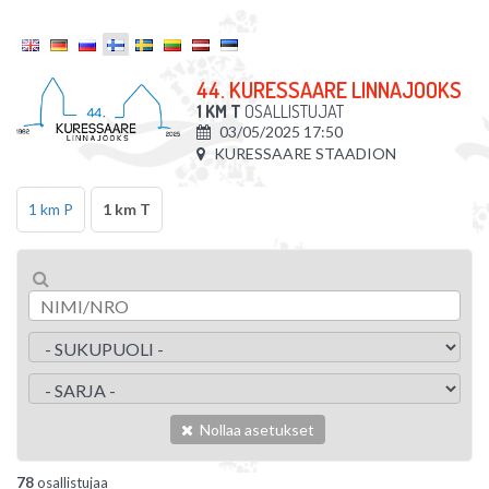
44. KURESSAARE LINNAJOOKS
1 KM T
OSALLISTUJAT
03/05/2025 17:50
KURESSAARE STAADION
1 km P
1 km T
Nollaa asetukset
78
osallistujaa