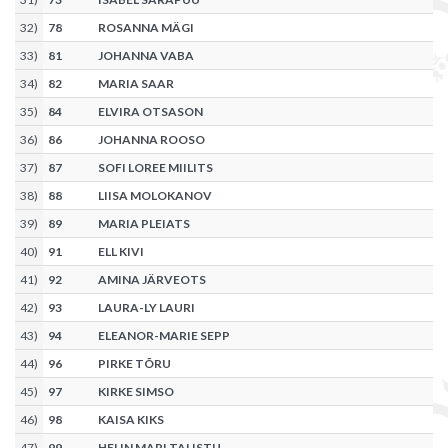
32
)
78
ROSANNA MÄGI
33
)
81
JOHANNA VABA
34
)
82
MARIA SAAR
35
)
84
ELVIRA OTSASON
36
)
86
JOHANNA ROOSO
37
)
87
SOFI LOREE MIILITS
38
)
88
LIISA MOLOKANOV
39
)
89
MARIA PLEIATS
40
)
91
ELL KIVI
41
)
92
AMINA JÄRVEOTS
42
)
93
LAURA-LY LAURI
43
)
94
ELEANOR-MARIE SEPP
44
)
96
PIRKE TÕRU
45
)
97
KIRKE SIMSO
46
)
98
KAISA KIKS
47
)
99
HELIN MARI TALISTU