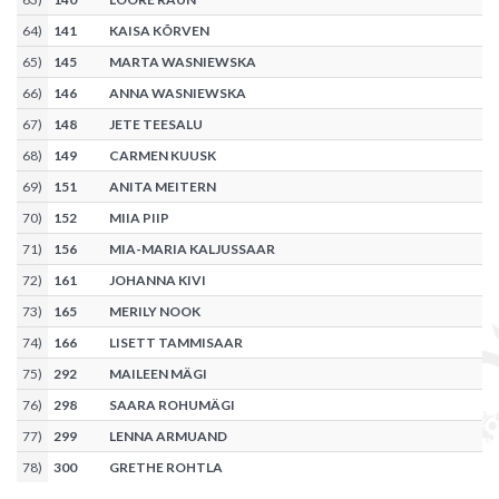
64
)
141
KAISA KÕRVEN
65
)
145
MARTA WASNIEWSKA
66
)
146
ANNA WASNIEWSKA
67
)
148
JETE TEESALU
68
)
149
CARMEN KUUSK
69
)
151
ANITA MEITERN
70
)
152
MIIA PIIP
71
)
156
MIA-MARIA KALJUSSAAR
72
)
161
JOHANNA KIVI
73
)
165
MERILY NOOK
74
)
166
LISETT TAMMISAAR
75
)
292
MAILEEN MÄGI
76
)
298
SAARA ROHUMÄGI
77
)
299
LENNA ARMUAND
78
)
300
GRETHE ROHTLA