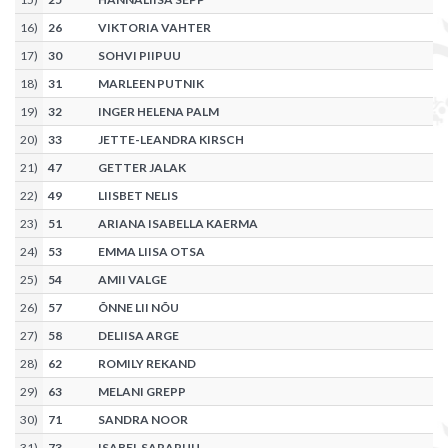
16
)
26
VIKTORIA VAHTER
17
)
30
SOHVI PIIPUU
18
)
31
MARLEEN PUTNIK
19
)
32
INGER HELENA PALM
20
)
33
JETTE-LEANDRA KIRSCH
21
)
47
GETTER JALAK
22
)
49
LIISBET NELIS
23
)
51
ARIANA ISABELLA KAERMA
24
)
53
EMMA LIISA OTSA
25
)
54
AMII VALGE
26
)
57
ÕNNE LII NÕU
27
)
58
DELIISA ARGE
28
)
62
ROMILY REKAND
29
)
63
MELANI GREPP
30
)
71
SANDRA NOOR
31
)
73
ISABEL SARAPUU