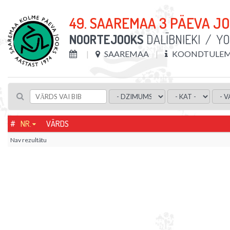
49. SAAREMAA 3 PÄEVA J
NOORTEJOOKS
DALĪBNIEKI
/
YO
SAAREMAA
KOONDTULEMU
#
NR.
VĀRDS
Nav rezultātu