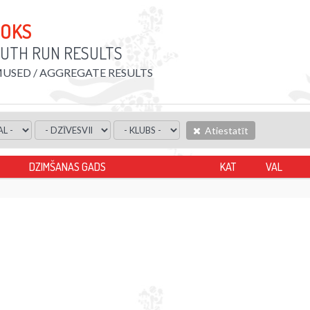
OOKS
UTH RUN RESULTS
SED / AGGREGATE RESULTS
Atiestatīt
DZIMŠANAS GADS
KAT
VAL