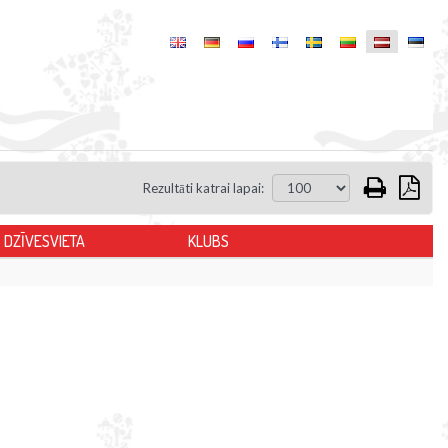
Rezultāti katrai lapai:
DZĪVESVIETA
KLUBS