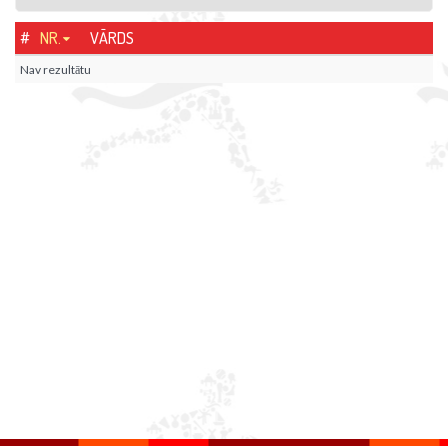
#
NR.
VĀRDS
Nav rezultātu