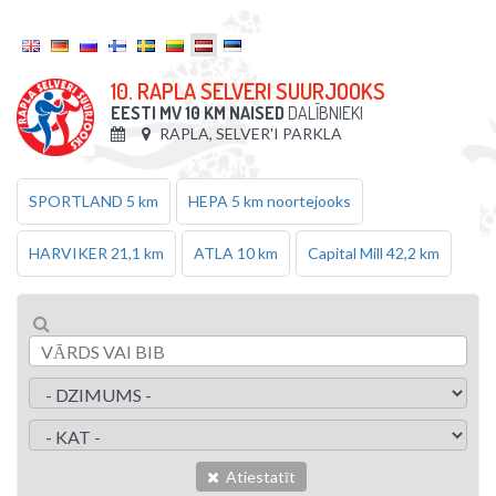
10. RAPLA SELVERI SUURJOOKS
EESTI MV 10 KM NAISED
DALĪBNIEKI
RAPLA, SELVER'I PARKLA
SPORTLAND 5 km
HEPA 5 km noortejooks
HARVIKER 21,1 km
ATLA 10 km
Capital Mill 42,2 km
Atiestatīt