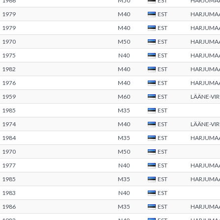
1966
M50
EST
HARJUMA
1979
M40
EST
HARJUMA
1979
M40
EST
HARJUMA
1970
M50
EST
HARJUMA
1975
N40
EST
HARJUMA
1982
M40
EST
HARJUMA
1976
M40
EST
HARJUMA
1959
M60
EST
LÄÄNE-VI
1985
M35
EST
1974
M40
EST
LÄÄNE-VI
1984
M35
EST
HARJUMA
1970
M50
EST
1977
N40
EST
HARJUMA
1985
M35
EST
HARJUMA
1983
N40
EST
1986
M35
EST
HARJUMA