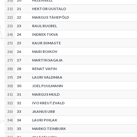
20
)
20
HELEN BELL
21
)
21
HEKTOR UUSTALO
22
)
22
MARGUS TÄHEPÕLD
23
)
23
RAUL RUUBEL
24
)
24
INDREK TIKVA
25
)
25
KAUR SIIMASTE
26
)
26
MARI BOIKOV
27
)
27
MARTIN SAGAJA
28
)
28
RENAT VAFIN
29
)
29
LAURI VALDMAA
30
)
30
JOEL PUULMANN
31
)
31
MARGUS MULD
32
)
32
IVO KREUTZVALD
33
)
33
JAANUS URB
34
)
34
LAURI PIHLAK
35
)
35
MARKO TEINBURK