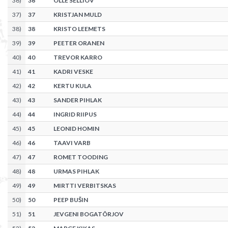
36
)
36
OLLE SELLIOV
37
)
37
KRISTJAN MULD
38
)
38
KRISTO LEEMETS
39
)
39
PEETER ORANEN
40
)
40
TREVOR KARRO
41
)
41
KADRI VESKE
42
)
42
KERTU KULA
43
)
43
SANDER PIHLAK
44
)
44
INGRID RIIPUS
45
)
45
LEONID HOMIN
46
)
46
TAAVI VARB
47
)
47
ROMET TOODING
48
)
48
URMAS PIHLAK
49
)
49
MIRTTI VERBITSKAS
50
)
50
PEEP BUŠIN
51
)
51
JEVGENI BOGATÕRJOV