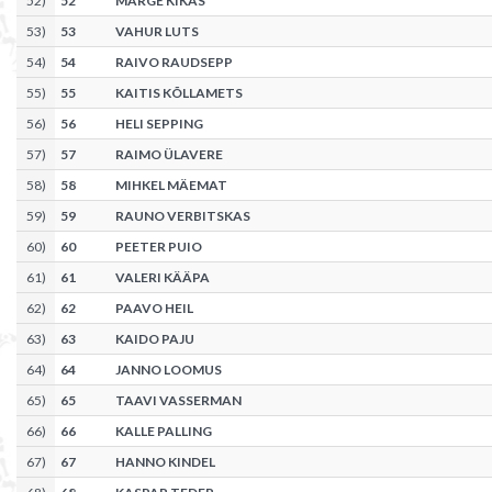
52
)
52
MARGE KIKAS
53
)
53
VAHUR LUTS
54
)
54
RAIVO RAUDSEPP
55
)
55
KAITIS KÕLLAMETS
56
)
56
HELI SEPPING
57
)
57
RAIMO ÜLAVERE
58
)
58
MIHKEL MÄEMAT
59
)
59
RAUNO VERBITSKAS
60
)
60
PEETER PUIO
61
)
61
VALERI KÄÄPA
62
)
62
PAAVO HEIL
63
)
63
KAIDO PAJU
64
)
64
JANNO LOOMUS
65
)
65
TAAVI VASSERMAN
66
)
66
KALLE PALLING
67
)
67
HANNO KINDEL