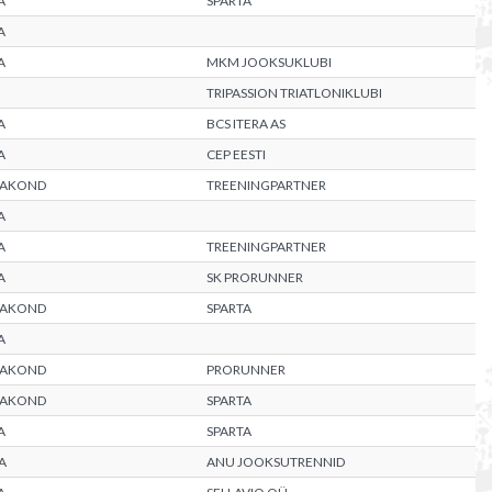
A
SPARTA
A
A
MKM JOOKSUKLUBI
TRIPASSION TRIATLONIKLUBI
A
BCS ITERA AS
A
CEP EESTI
AAKOND
TREENINGPARTNER
A
A
TREENINGPARTNER
A
SK PRORUNNER
AAKOND
SPARTA
A
AAKOND
PRORUNNER
AAKOND
SPARTA
A
SPARTA
A
ANU JOOKSUTRENNID