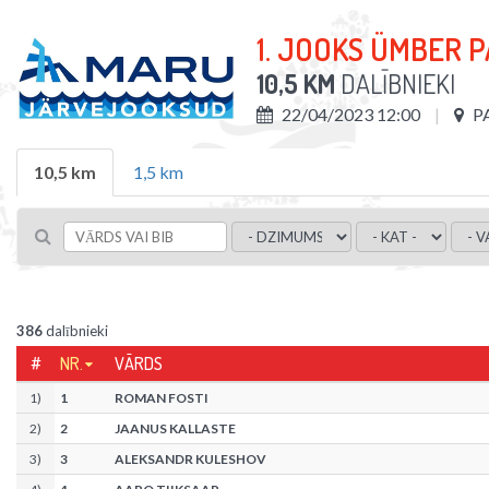
1. JOOKS ÜMBER 
10,5 KM
DALĪBNIEKI
22/04/2023 12:00
P
10,5 km
1,5 km
386
dalībnieki
#
NR.
VĀRDS
1
)
1
ROMAN FOSTI
2
)
2
JAANUS KALLASTE
3
)
3
ALEKSANDR KULESHOV