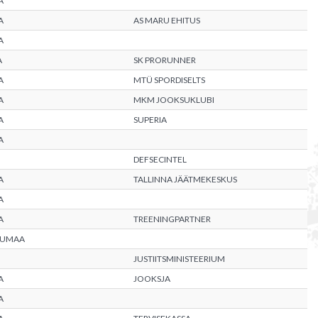
A
A
AS MARU EHITUS
A
A
SK PRORUNNER
A
MTÜ SPORDISELTS
A
MKM JOOKSUKLUBI
A
SUPERIA
A
DEFSECINTEL
A
TALLINNA JÄÄTMEKESKUS
A
A
TREENINGPARTNER
RUMAA
JUSTIITSMINISTEERIUM
A
JOOKSJA
A