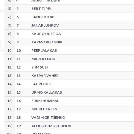
4
)
4
AARO TIIKSAAR
5
)
5
BERT TIPPI
6
)
6
SANDER JÜRS
7
)
7
JANAR JUHKOV
8
)
8
KAUPO UUETOA
9
)
9
TARMO REITSNIK
10
)
10
PEEP JALAKAS
11
)
11
MAREK ENOK
12
)
12
SIIM SUSI
13
)
13
KASPAR VAHER
14
)
14
LAURI LUIK
15
)
15
URMO KALLAKAS
16
)
16
ERKKI HUMMAL
17
)
17
MIHKEL TREES
18
)
18
VADIM GRITŠENKO
19
)
19
ALEKSZEJ MORGUNOV