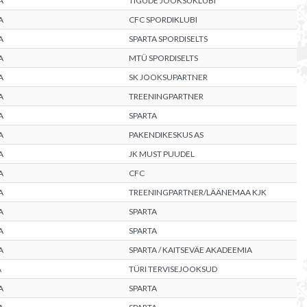
A
TIGUDE JOOKSUKLUBI
A
CFC SPORDIKLUBI
A
SPARTA SPORDISELTS
A
MTÜ SPORDISELTS
A
SK JOOKSUPARTNER
A
TREENINGPARTNER
A
SPARTA
A
PAKENDIKESKUS AS
A
JK MUST PUUDEL
A
CFC
A
TREENINGPARTNER/LÄÄNEMAA KJK
A
SPARTA
A
SPARTA
A
SPARTA / KAITSEVÄE AKADEEMIA
A
TÜRI TERVISEJOOKSUD
A
SPARTA