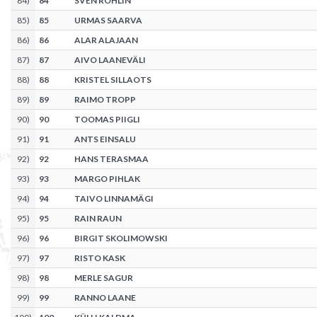
84
)
84
SVEN ROHLIN
85
)
85
URMAS SAARVA
86
)
86
ALAR ALAJAAN
87
)
87
AIVO LAANEVÄLI
88
)
88
KRISTEL SILLAOTS
89
)
89
RAIMO TROPP
90
)
90
TOOMAS PIIGLI
91
)
91
ANTS EINSALU
92
)
92
HANS TERASMAA
93
)
93
MARGO PIHLAK
94
)
94
TAIVO LINNAMÄGI
95
)
95
RAIN RAUN
96
)
96
BIRGIT SKOLIMOWSKI
97
)
97
RISTO KASK
98
)
98
MERLE SAGUR
99
)
99
RANNO LAANE