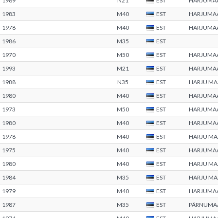
1989
N21
EST
HARJUMA
1983
M40
EST
HARJUMA
1978
M40
EST
HARJUMA
1986
M35
EST
1970
M50
EST
HARJUMA
1993
M21
EST
HARJUMA
1988
N35
EST
HARJU M
1980
M40
EST
HARJUMA
1973
M50
EST
HARJUMA
1980
M40
EST
HARJUMA
1978
M40
EST
HARJU M
1975
M40
EST
HARJUMA
1980
M40
EST
HARJU M
1984
M35
EST
HARJU M
1979
M40
EST
HARJUMA
1987
M35
EST
PÄRNUMA