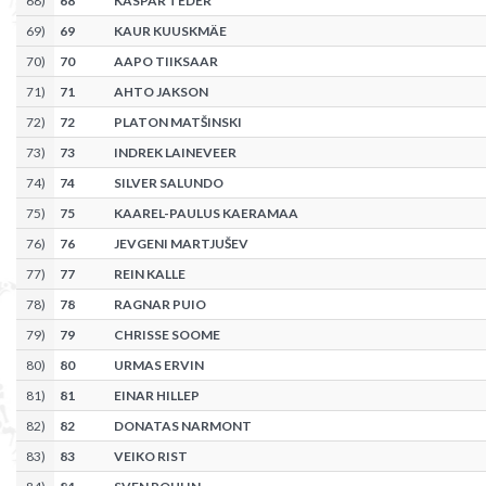
68
)
68
KASPAR TEDER
69
)
69
KAUR KUUSKMÄE
70
)
70
AAPO TIIKSAAR
71
)
71
AHTO JAKSON
72
)
72
PLATON MATŠINSKI
73
)
73
INDREK LAINEVEER
74
)
74
SILVER SALUNDO
75
)
75
KAAREL-PAULUS KAERAMAA
76
)
76
JEVGENI MARTJUŠEV
77
)
77
REIN KALLE
78
)
78
RAGNAR PUIO
79
)
79
CHRISSE SOOME
80
)
80
URMAS ERVIN
81
)
81
EINAR HILLEP
82
)
82
DONATAS NARMONT
83
)
83
VEIKO RIST