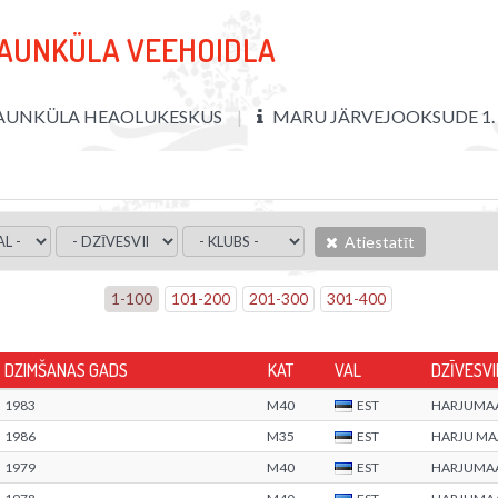
PAUNKÜLA VEEHOIDLA
AUNKÜLA HEAOLUKESKUS
MARU JÄRVEJOOKSUDE 1.
Atiestatīt
1
-
100
101
-
200
201
-
300
301
-
400
DZIMŠANAS GADS
KAT
VAL
DZĪVESVI
1983
M40
EST
HARJUMA
1986
M35
EST
HARJU M
1979
M40
EST
HARJUMA