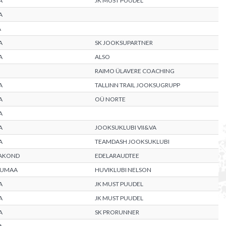
A
JK MUST PUUDEL
A
A
A
SK JOOKSUPARTNER
A
ALSO
RAIMO ÜLAVERE COACHING
A
TALLINN TRAIL JOOKSUGRUPP
A
OÜ NORTE
A
A
JOOKSUKLUBI VII&VA
A
TEAMDASH JOOKSUKLUBI
AAKOND
EDELARAUDTEE
RUMAA
HUVIKLUBI NELSON
A
JK MUST PUUDEL
A
JK MUST PUUDEL
A
SK PRORUNNER