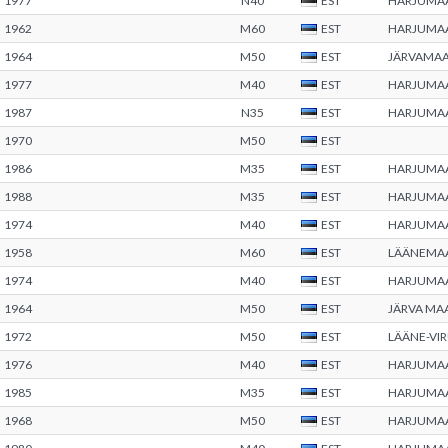
1977
N40
EST
HARJUMA
1962
M60
EST
HARJUMA
1964
M50
EST
JÄRVAMA
1977
M40
EST
HARJUMA
1987
N35
EST
HARJUMA
1970
M50
EST
1986
M35
EST
HARJUMA
1988
M35
EST
HARJUMA
1974
M40
EST
HARJUMA
1958
M60
EST
LÄÄNEMA
1974
M40
EST
HARJUMA
1964
M50
EST
JÄRVA M
1972
M50
EST
LÄÄNE-VI
1976
M40
EST
HARJUMA
1985
M35
EST
HARJUMA
1968
M50
EST
HARJUMA