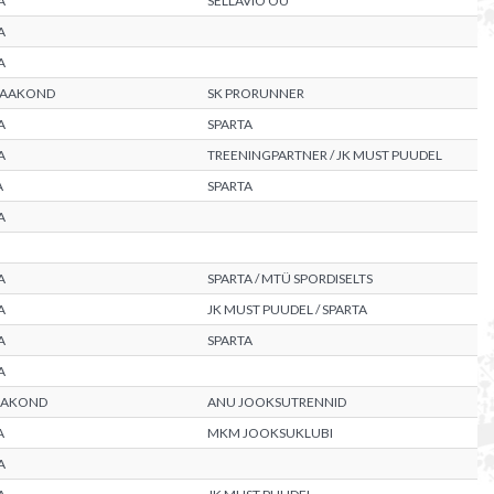
A
SELLAVIO OÜ
A
A
MAAKOND
SK PRORUNNER
A
SPARTA
A
TREENINGPARTNER / JK MUST PUUDEL
A
SPARTA
A
A
SPARTA / MTÜ SPORDISELTS
A
JK MUST PUUDEL / SPARTA
A
SPARTA
A
AAKOND
ANU JOOKSUTRENNID
A
MKM JOOKSUKLUBI
A