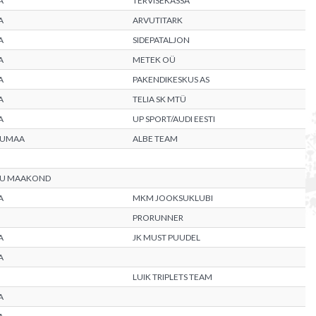
A
TERVISEKASSA
A
ARVUTITARK
A
SIDEPATALJON
A
METEK OÜ
A
PAKENDIKESKUS AS
A
TELIA SK MTÜ
A
UP SPORT/AUDI EESTI
RUMAA
ALBE TEAM
RU MAAKOND
A
MKM JOOKSUKLUBI
PRORUNNER
A
JK MUST PUUDEL
A
LUIK TRIPLETS TEAM
A