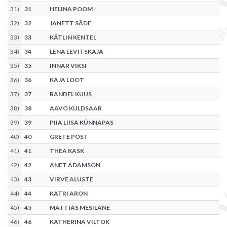
31
)
31
HELINA POOM
32
)
32
JANETT SÄDE
33
)
33
KÄTLIN KENTEL
34
)
34
LENA LEVITSKAJA
35
)
35
INNAR VIKSI
36
)
36
KAJA LOOT
37
)
37
RANDEL KUUS
38
)
38
AAVO KULDSAAR
39
)
39
PIIA LIISA KÜNNAPAS
40
)
40
GRETE POST
41
)
41
THEA KASK
42
)
42
ANET ADAMSON
43
)
43
VIRVE ALUSTE
44
)
44
KATRI ARON
45
)
45
MATTIAS MESILANE
46
)
46
KATHERINA VILTOK