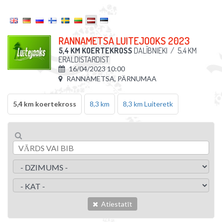
RANNAMETSA LUITEJOOKS 2023
5,4 KM KOERTEKROSS
DALĪBNIEKI
/
5,4 KM
ERALDISTARDIST
16/04/2023 10:00
RANNAMETSA, PÄRNUMAA
5,4 km koertekross
8,3 km
8,3 km Luiteretk
Atiestatīt