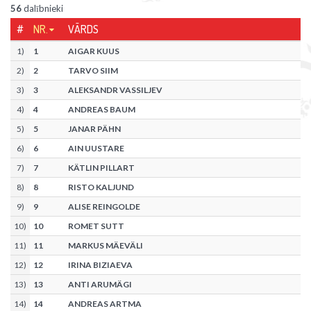
56
dalībnieki
#
NR.
VĀRDS
1
)
1
AIGAR KUUS
2
)
2
TARVO SIIM
3
)
3
ALEKSANDR VASSILJEV
4
)
4
ANDREAS BAUM
5
)
5
JANAR PÄHN
6
)
6
AIN UUSTARE
7
)
7
KÄTLIN PILLART
8
)
8
RISTO KALJUND
9
)
9
ALISE REINGOLDE
10
)
10
ROMET SUTT
11
)
11
MARKUS MÄEVÄLI
12
)
12
IRINA BIZIAEVA
13
)
13
ANTI ARUMÄGI
14
)
14
ANDREAS ARTMA