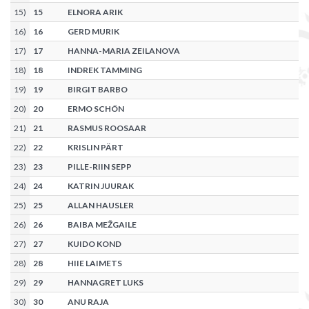
15
)
15
ELNORA ARIK
16
)
16
GERD MURIK
17
)
17
HANNA-MARIA ZEILANOVA
18
)
18
INDREK TAMMING
19
)
19
BIRGIT BARBO
20
)
20
ERMO SCHÖN
21
)
21
RASMUS ROOSAAR
22
)
22
KRISLIN PÄRT
23
)
23
PILLE-RIIN SEPP
24
)
24
KATRIN JUURAK
25
)
25
ALLAN HAUSLER
26
)
26
BAIBA MEŽGAILE
27
)
27
KUIDO KOND
28
)
28
HIIE LAIMETS
29
)
29
HANNAGRET LUKS
30
)
30
ANU RAJA