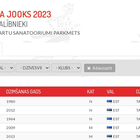
A JOOKS 2023
LĪBNIEKI
ARTU SANATOORIUMI PARKMETS
Atiestatīt
DZIMŠANAS GADS
KAT
VAL
D
1980
N
EST
T
2012
N
EST
T
1964
N
EST
T
2009
M
EST
L
2013
M
EST
T