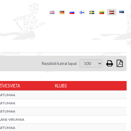
Rezultāti katrai lapai:
ZĪVESVIETA
KLUBS
ARTUMAA
ARTUMAA
ARTUMAA
ÄÄNE-VIRUMAA
ARTUMAA