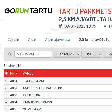
TARTU PARKMETS
2,5 KM AJAVÕTUTA
DA
08/04/2023 13:05
T
2,5 km
7 km
7 km ajavõtuta
2,5 km ajavõtuta
5
dalībnieki
#
NR.
VĀRDS
1
)
4001
KLAARI TAMM
2
)
4002
ANETTE MARIE RAUDSEPP
3
)
4003
TERJE TERN
4
)
4004
RAIN JOOSEP PARVE
5
)
4005
OLIVER ÄRM