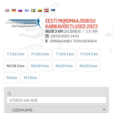
EESTI MURDMAAJOOKSU
KARIKAVÕISTLUSED 2023
NU18 3 KM
DALĪBNIEKI
/
3 X 1 KM
14/10/2023 14:01
JÄRVAKANDI TERVISERADA
T U16 2 km
P U16 2 km
T U14 1 km
P U14 1 km
NU18 3 km
MU18 4 km
NU20 4 km
MU20 6 km
N 6 km
M 10 km