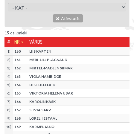
Atiestatīt
15
dalībnieki
#
NR.
VĀRDS
1
)
160
LIIS KAPTEN
2
)
161
MERI-LILL PLAGNAUD
3
)
162
MIRTEL-MADLEN SIIMAR
4
)
163
VIOLA HAMBIDGE
5
)
164
LIISE LILLELAID
6
)
165
VIKTORIA HELENA UBAR
7
)
166
KAROLIN KASK
8
)
167
SILVIA SARV
9
)
168
LORELII ESTAAL
10
)
169
KARMEL JANO