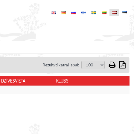
Rezultāti katrai lapai:
DZĪVESVIETA
KLUBS