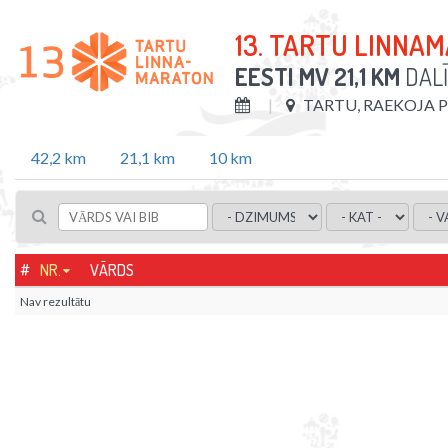
13. TARTU LINNA
EESTI MV 21,1 KM
DALĪ
TARTU, RAEKOJA 
42,2 km
21,1 km
10 km
#
NR.
VĀRDS
Nav rezultātu