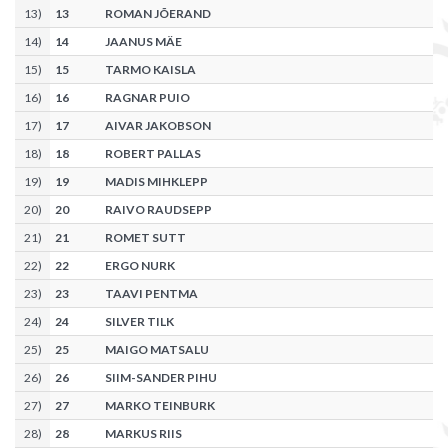
13
)
13
ROMAN JÕERAND
14
)
14
JAANUS MÄE
15
)
15
TARMO KAISLA
16
)
16
RAGNAR PUIO
17
)
17
AIVAR JAKOBSON
18
)
18
ROBERT PALLAS
19
)
19
MADIS MIHKLEPP
20
)
20
RAIVO RAUDSEPP
21
)
21
ROMET SUTT
22
)
22
ERGO NURK
23
)
23
TAAVI PENTMA
24
)
24
SILVER TILK
25
)
25
MAIGO MATSALU
26
)
26
SIIM-SANDER PIHU
27
)
27
MARKO TEINBURK
28
)
28
MARKUS RIIS