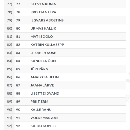
77
)
77
STEVEN RUNIN
78
)
78
KRISTJAN LEPA
79
)
79
ILGVARS ABOLTINS
80
)
80
URMAS HALLIK
81
)
81
MATI SOOLO
82
)
82
KATRIN KULLASEPP
83
)
83
LIISBETH KOSE
84
)
84
KANDELA ÕUN
85
)
85
JÜRI PÄRN
86
)
86
ANALOTA HELIN
87
)
87
JAANA JÄRVE
88
)
88
LISETTE IDVAND
89
)
89
PRIIT ERM
90
)
90
KALLE RAHU
91
)
91
VOLDEMAR AAS
92
)
92
KAIDO KOPPEL