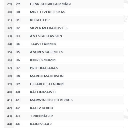
29
)
29
HENRIKO GREGOR MÄGI
30
)
30
MIRTTI VERBITSKAS
31
)
31
REIGO LEPP
32
)
32
SILVER MITRAHOVITS
33
)
33
ANTS GUSTAVSON
34
)
34
TAAVI TAMMIK
35
)
35
ANDRES KASEMETS
36
)
36
INDREK MUMM
37
)
37
PRIIT KALLAKAS
38
)
38
MARDO MADDISON
39
)
39
HELARI HELLENURM
40
)
40
KÄTLIN MAISTE
41
)
41
MARWIN JOSEPH VIRKUS
42
)
42
KALEV KOIDU
43
)
43
TRIIN MÄGER
44
)
44
RAINIS SAAR