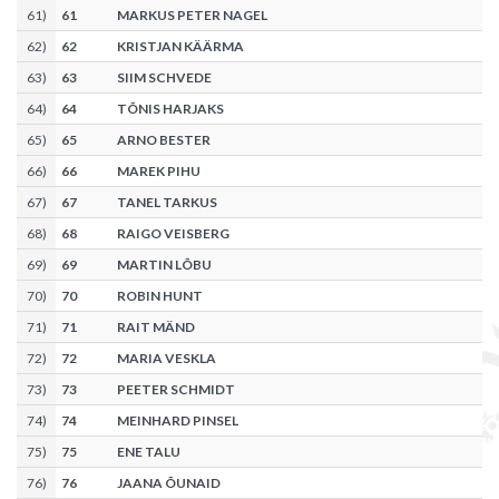
61
)
61
MARKUS PETER NAGEL
62
)
62
KRISTJAN KÄÄRMA
63
)
63
SIIM SCHVEDE
64
)
64
TÕNIS HARJAKS
65
)
65
ARNO BESTER
66
)
66
MAREK PIHU
67
)
67
TANEL TARKUS
68
)
68
RAIGO VEISBERG
69
)
69
MARTIN LÕBU
70
)
70
ROBIN HUNT
71
)
71
RAIT MÄND
72
)
72
MARIA VESKLA
73
)
73
PEETER SCHMIDT
74
)
74
MEINHARD PINSEL
75
)
75
ENE TALU
76
)
76
JAANA ÕUNAID