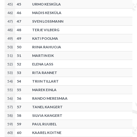
45
)
45
URMO KESKÜLA
46
)
46
MADIS KESKÜLA
47
)
47
SVEN LOSSMANN
48
)
48
TERJE VILBERG
49
)
49
KATI POOLMA
50
)
50
RIINA RAHUOJA
51
)
51
MARTIN EIK
52
)
52
ELENA LASS
53
)
53
RITA RANNET
54
)
54
TRIIN TILLART
55
)
55
MAREK EINLA
56
)
56
RANDO MERESMAA
57
)
57
TANEL KANGERT
58
)
58
SILVIA KANGERT
59
)
59
PAUL RUUBEL
60
)
60
KAAREL KOITNE