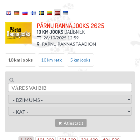
PÄRNU RANNAJOOKS 2025
10 KM JOOKS
DALĪBNIEKI
26/10/2025 12:59
PÄRNU RANNASTAADION
10 km jooks
10 km retk
5 km jooks
Atiestatīt
1
-
100
101
-
200
201
-
300
301
-
400
401
-
500