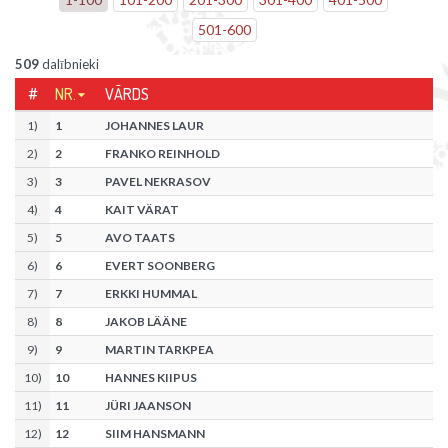
501
-
600
509
dalībnieki
#
NR.
VĀRDS
1
)
1
JOHANNES LAUR
2
)
2
FRANKO REINHOLD
3
)
3
PAVEL NEKRASOV
4
)
4
KAIT VÄRAT
5
)
5
AVO TAATS
6
)
6
EVERT SOONBERG
7
)
7
ERKKI HUMMAL
8
)
8
JAKOB LÄÄNE
9
)
9
MARTIN TARKPEA
10
)
10
HANNES KIIPUS
11
)
11
JÜRI JAANSON
12
)
12
SIIM HANSMANN