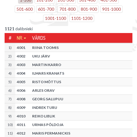
501
-
600
601
-
700
701
-
800
801
-
900
901
-
1000
1001
-
1100
1101
-
1200
1121
dalībnieki
#
NR.
VĀRDS
1
)
4001
RIINA TOOMIS
2
)
4002
UKU JÄRV
3
)
4003
MARTIN KARRO
4
)
4004
ILMARS KRANATS
5
)
4005
RISTO MÕTTUS
6
)
4006
ARLES ORAV
7
)
4008
GEORG SALUPUU
8
)
4009
INDREK TURU
9
)
4010
REIKO LIBLIK
10
)
4011
URMAS PÕLDOJA
11
)
4012
MARIS PERMANICKIS