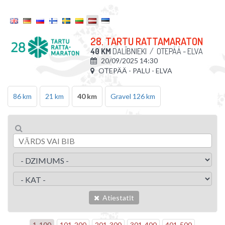
28. TARTU RATTAMARATON
40 KM
DALĪBNIEKI
/
OTEPÄÄ - ELVA
20/09/2025 14:30
OTEPÄÄ - PALU - ELVA
86 km
21 km
40 km
Gravel 126 km
Atiestatīt
1
-
100
101
-
200
201
-
300
301
-
400
401
-
500