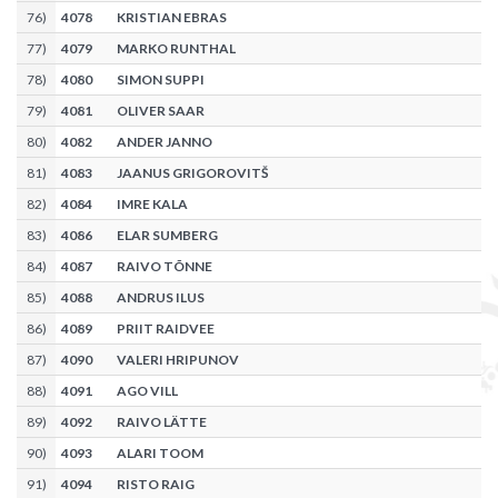
76
)
4078
KRISTIAN EBRAS
77
)
4079
MARKO RUNTHAL
78
)
4080
SIMON SUPPI
79
)
4081
OLIVER SAAR
80
)
4082
ANDER JANNO
81
)
4083
JAANUS GRIGOROVITŠ
82
)
4084
IMRE KALA
83
)
4086
ELAR SUMBERG
84
)
4087
RAIVO TÕNNE
85
)
4088
ANDRUS ILUS
86
)
4089
PRIIT RAIDVEE
87
)
4090
VALERI HRIPUNOV
88
)
4091
AGO VILL
89
)
4092
RAIVO LÄTTE
90
)
4093
ALARI TOOM
91
)
4094
RISTO RAIG