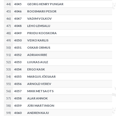
44
)
4045
GEORG HENRY PUNGAR
45
)
4046
ROOSMARII PESOR
46
)
4047
VADIM VOLKOV
47
)
4048
LEHO LEMSALU
48
)
4049
PRIIDU KOOSKORA
49
)
4050
VEIKO KARLIS
50
)
4051
OSKAR ORMUS
51
)
4052
ADRIAN IRBE
52
)
4053
LUUKAS AULE
53
)
4054
ERGO KASK
54
)
4055
MARGUS JÕESAAR
55
)
4056
ARNOLD VEREV
56
)
4057
MIKK METSAOTS
57
)
4058
ALAR ANNOK
58
)
4059
JÜRI MARTINSON
59
)
4060
ANDREN KAJU