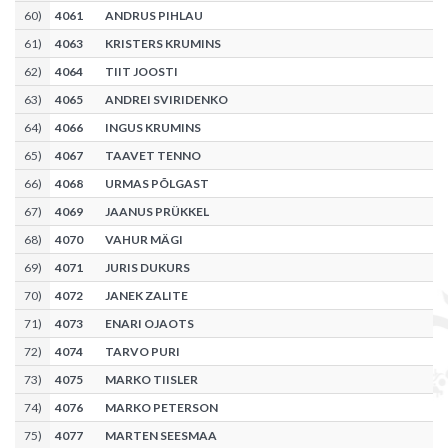
60
)
4061
ANDRUS PIHLAU
61
)
4063
KRISTERS KRUMINS
62
)
4064
TIIT JOOSTI
63
)
4065
ANDREI SVIRIDENKO
64
)
4066
INGUS KRUMINS
65
)
4067
TAAVET TENNO
66
)
4068
URMAS PÕLGAST
67
)
4069
JAANUS PRÜKKEL
68
)
4070
VAHUR MÄGI
69
)
4071
JURIS DUKURS
70
)
4072
JANEK ZALITE
71
)
4073
ENARI OJAOTS
72
)
4074
TARVO PURI
73
)
4075
MARKO TIISLER
74
)
4076
MARKO PETERSON
75
)
4077
MARTEN SEESMAA