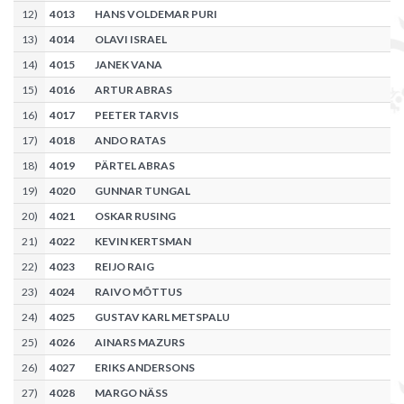
12
)
4013
HANS VOLDEMAR PURI
13
)
4014
OLAVI ISRAEL
14
)
4015
JANEK VANA
15
)
4016
ARTUR ABRAS
16
)
4017
PEETER TARVIS
17
)
4018
ANDO RATAS
18
)
4019
PÄRTEL ABRAS
19
)
4020
GUNNAR TUNGAL
20
)
4021
OSKAR RUSING
21
)
4022
KEVIN KERTSMAN
22
)
4023
REIJO RAIG
23
)
4024
RAIVO MÕTTUS
24
)
4025
GUSTAV KARL METSPALU
25
)
4026
AINARS MAZURS
26
)
4027
ERIKS ANDERSONS
27
)
4028
MARGO NÄSS