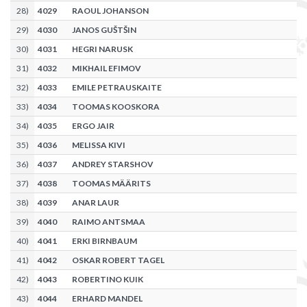
28
)
4029
RAOUL JOHANSON
29
)
4030
JANOS GUŠTŠIN
30
)
4031
HEGRI NARUSK
31
)
4032
MIKHAIL EFIMOV
32
)
4033
EMILE PETRAUSKAITE
33
)
4034
TOOMAS KOOSKORA
34
)
4035
ERGO JAIR
35
)
4036
MELISSA KIVI
36
)
4037
ANDREY STARSHOV
37
)
4038
TOOMAS MÄÄRITS
38
)
4039
ANAR LAUR
39
)
4040
RAIMO ANTSMAA
40
)
4041
ERKI BIRNBAUM
41
)
4042
OSKAR ROBERT TAGEL
42
)
4043
ROBERTINO KUIK
43
)
4044
ERHARD MANDEL