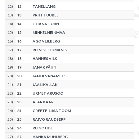
12
)
12
TANEL LANG
13
)
13
PRIIT TUUBEL
14
)
14
LILIANA TORN
15
)
15
MIHKEL HEINMAA
16
)
16
AGO VEILBERG
17
)
17
REINIS FELDMANIS
18
)
18
HANNES VILK
19
)
19
JANAR PÄHN
20
)
20
JANEK VANAMETS
21
)
21
JAAN KALLAK
22
)
22
URMET ARUSOO
23
)
23
ALAR KAAR
24
)
24
GREETE-LIISA TOOM
25
)
25
RAIVO RAUDSEPP
26
)
26
REIGO UDE
27
)
27
HANKA MÜHLBERG