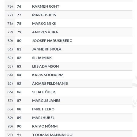
76
)
76
KARMEN ROHT
77
)
77
MARGUS IBIS
78
)
78
MARKO MIKK
79
)
79
ANDRES VIIRA
80
)
80
JOOSEP NARUSKBERG
81
)
81
JANNE KIISKÜLA
82
)
82
SILJA MIKK
83
)
83
LIIS ADAMSON
84
)
84
KARIS SÖÖNURM
85
)
85
AIGARS FELDMANIS
86
)
86
SILJA PÕDER
87
)
87
MARGUS JÄNES
88
)
88
IMRE HEERO
89
)
89
MARI HUBEL
90
)
90
RAIVO NÕMM
91
)
91
TOOMAS MÄNNASOO