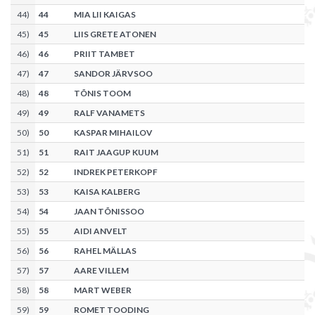
44
)
44
MIA LII KAIGAS
45
)
45
LIIS GRETE ATONEN
46
)
46
PRIIT TAMBET
47
)
47
SANDOR JÄRVSOO
48
)
48
TÕNIS TOOM
49
)
49
RALF VANAMETS
50
)
50
KASPAR MIHAILOV
51
)
51
RAIT JAAGUP KUUM
52
)
52
INDREK PETERKOPF
53
)
53
KAISA KALBERG
54
)
54
JAAN TÕNISSOO
55
)
55
AIDI ANVELT
56
)
56
RAHEL MÄLLAS
57
)
57
AARE VILLEM
58
)
58
MART WEBER
59
)
59
ROMET TOODING