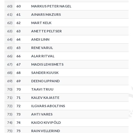
60
)
60
MARKUS PETER NAGEL
61
)
61
AINARS MAZURS
62
)
62
MART KELK
63
)
63
ANETTE PELTSER
64
)
64
ANDI LINN
65
)
65
RENE VARUL
66
)
66
ALAR RITVAL
67
)
67
MADIS LEHISMETS
68
)
68
SANDER KUUSK
69
)
69
DEENO LIPPAND
70
)
70
TAAVI TRUU
71
)
71
KALEV KAJASTE
72
)
72
ILGVARS ABOLTINS
73
)
73
AHTI VARES
74
)
74
KAIDO KIVIPÕLD
75
)
75
RAIN VELLERIND