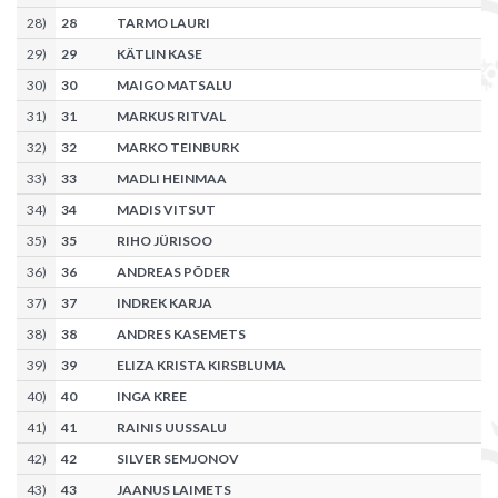
28
)
28
TARMO LAURI
29
)
29
KÄTLIN KASE
30
)
30
MAIGO MATSALU
31
)
31
MARKUS RITVAL
32
)
32
MARKO TEINBURK
33
)
33
MADLI HEINMAA
34
)
34
MADIS VITSUT
35
)
35
RIHO JÜRISOO
36
)
36
ANDREAS PÕDER
37
)
37
INDREK KARJA
38
)
38
ANDRES KASEMETS
39
)
39
ELIZA KRISTA KIRSBLUMA
40
)
40
INGA KREE
41
)
41
RAINIS UUSSALU
42
)
42
SILVER SEMJONOV
43
)
43
JAANUS LAIMETS