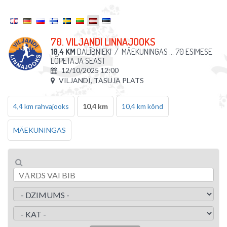
70. VILJANDI LINNAJOOKS
10,4 KM
DALĪBNIEKI
/
MÄEKUNINGAS ... 70 ESIMESE
LÕPETAJA SEAST
12/10/2025 12:00
VILJANDI, TASUJA PLATS
4,4 km rahvajooks
10,4 km
10,4 km kõnd
MÄEKUNINGAS