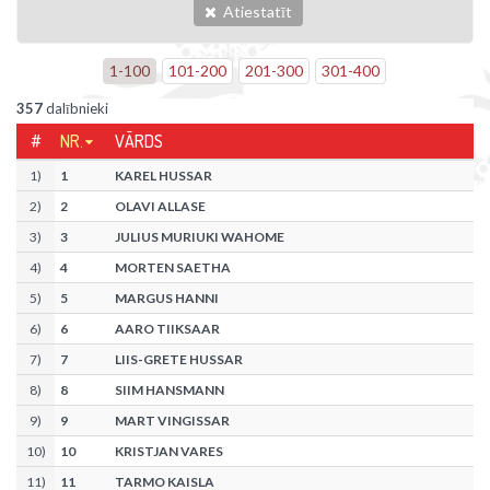
Atiestatīt
1
-
100
101
-
200
201
-
300
301
-
400
357
dalībnieki
#
NR.
VĀRDS
1
)
1
KAREL HUSSAR
2
)
2
OLAVI ALLASE
3
)
3
JULIUS MURIUKI WAHOME
4
)
4
MORTEN SAETHA
5
)
5
MARGUS HANNI
6
)
6
AARO TIIKSAAR
7
)
7
LIIS-GRETE HUSSAR
8
)
8
SIIM HANSMANN
9
)
9
MART VINGISSAR
10
)
10
KRISTJAN VARES
11
)
11
TARMO KAISLA