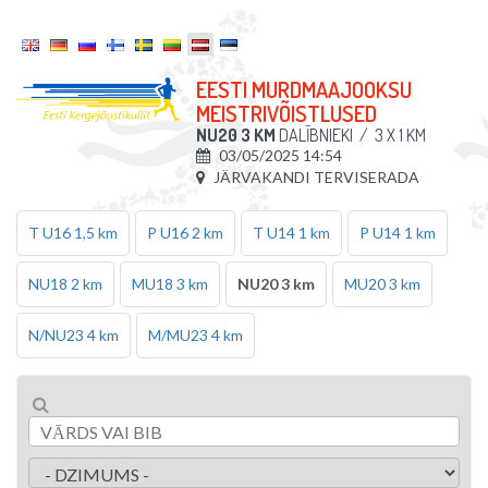
EESTI MURDMAAJOOKSU
MEISTRIVÕISTLUSED
NU20 3 KM
DALĪBNIEKI
/
3 X 1 KM
03/05/2025 14:54
JÄRVAKANDI TERVISERADA
T U16 1,5 km
P U16 2 km
T U14 1 km
P U14 1 km
NU18 2 km
MU18 3 km
NU20 3 km
MU20 3 km
N/NU23 4 km
M/MU23 4 km