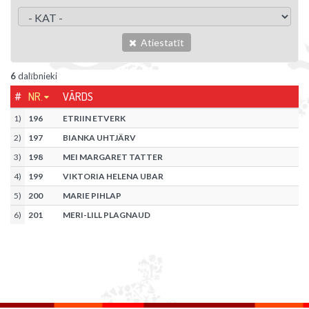
Atiestatīt
6
dalībnieki
#
NR.
VĀRDS
1
)
196
ETRIIN ETVERK
2
)
197
BIANKA UHTJÄRV
3
)
198
MEI MARGARET TATTER
4
)
199
VIKTORIA HELENA UBAR
5
)
200
MARIE PIHLAP
6
)
201
MERI-LILL PLAGNAUD