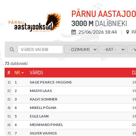
PÄRNU AASTAJO
3000 M
DALĪBNIEKI
25/06/2026 18:44
P
73
dalībnieki
#
NR.
VĀRDS
D
1
)
1
SAGE PEARCE-HIGGINS
1
2
)
2
MADIS LAAS
1
3
)
3
KALVI SOMMER
1
4
)
4
MIRELL PÕLMA
1
5
)
5
EGLE LANK
1
6
)
6
MEINHARD PINSEL
2
7
)
7
SILVER VAINOS
1