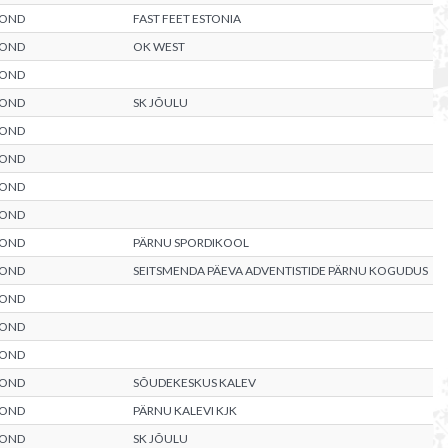
KOND
FAST FEET ESTONIA
KOND
OK WEST
KOND
KOND
SK JÕULU
KOND
KOND
KOND
KOND
KOND
PÄRNU SPORDIKOOL
KOND
SEITSMENDA PÄEVA ADVENTISTIDE PÄRNU KOGUDUS
KOND
KOND
KOND
KOND
SÕUDEKESKUS KALEV
KOND
PÄRNU KALEVI KJK
KOND
SK JÕULU