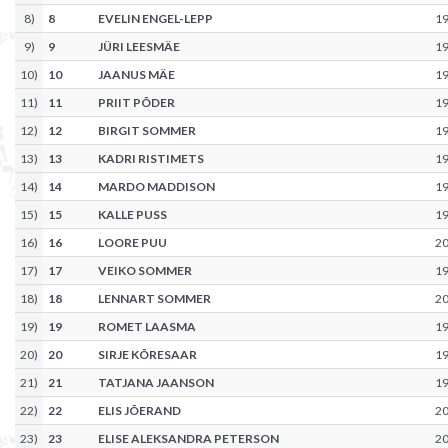
8
)
8
EVELIN ENGEL-LEPP
1
9
)
9
JÜRI LEESMÄE
1
10
)
10
JAANUS MÄE
1
11
)
11
PRIIT PÕDER
1
12
)
12
BIRGIT SOMMER
1
13
)
13
KADRI RISTIMETS
1
14
)
14
MARDO MADDISON
1
15
)
15
KALLE PUSS
1
16
)
16
LOORE PUU
2
17
)
17
VEIKO SOMMER
1
18
)
18
LENNART SOMMER
2
19
)
19
ROMET LAASMA
1
20
)
20
SIRJE KÕRESAAR
1
21
)
21
TATJANA JAANSON
1
22
)
22
ELIS JÕERAND
2
23
)
23
ELISE ALEKSANDRA PETERSON
2