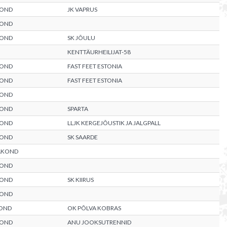
KOND
JK VAPRUS
KOND
KOND
SK JÕULU
KENTTÄURHEILIJAT-58
KOND
FAST FEET ESTONIA
KOND
FAST FEET ESTONIA
KOND
KOND
SPARTA
KOND
LLJK KERGEJÕUSTIK JA JALGPALL
KOND
SK SAARDE
AAKOND
KOND
KOND
SK KIIRUS
KOND
OND
OK PÕLVA KOBRAS
KOND
ANU JOOKSUTRENNID