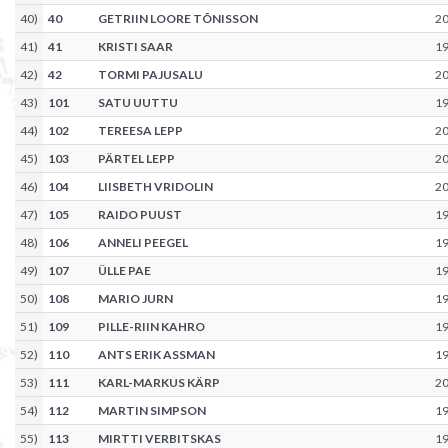
40
)
40
GETRIIN LOORE TÕNISSON
2
41
)
41
KRISTI SAAR
1
42
)
42
TORMI PAJUSALU
2
43
)
101
SATU UUTTU
1
44
)
102
TEREESA LEPP
2
45
)
103
PÄRTEL LEPP
2
46
)
104
LIISBETH VRIDOLIN
2
47
)
105
RAIDO PUUST
1
48
)
106
ANNELI PEEGEL
1
49
)
107
ÜLLE PAE
1
50
)
108
MARIO JURN
1
51
)
109
PILLE-RIIN KAHRO
1
52
)
110
ANTS ERIK ASSMAN
1
53
)
111
KARL-MARKUS KÄRP
2
54
)
112
MARTIN SIMPSON
1
55
)
113
MIRTTI VERBITSKAS
1