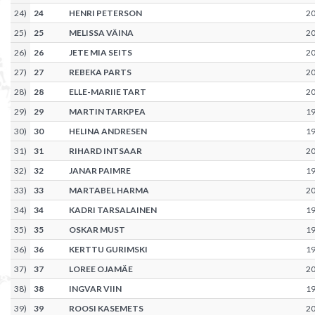
24
)
24
HENRI PETERSON
2
25
)
25
MELISSA VÄINA
2
26
)
26
JETE MIA SEITS
2
27
)
27
REBEKA PARTS
2
28
)
28
ELLE-MARIIE TART
2
29
)
29
MARTIN TARKPEA
1
30
)
30
HELINA ANDRESEN
1
31
)
31
RIHARD INTSAAR
2
32
)
32
JANAR PAIMRE
1
33
)
33
MARTABEL HARMA
2
34
)
34
KADRI TARSALAINEN
1
35
)
35
OSKAR MUST
1
36
)
36
KERTTU GURIMSKI
1
37
)
37
LOREE OJAMÄE
2
38
)
38
INGVAR VIIN
1
39
)
39
ROOSI KASEMETS
2