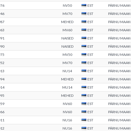
976
NV50
EST
PÄRNU MAA
946
MV70
EST
PÄRNU MAA
987
MEHED
EST
PÄRNU MAA
963
MV60
EST
PÄRNU MAA
991
NAISED
EST
PÄRNU MAA
990
NAISED
EST
PÄRNU MAA
975
MV50
EST
PÄRNU MAA
952
MV70
EST
PÄRNU MAA
013
NU14
EST
PÄRNU MAA
994
MEHED
EST
PÄRNU MAA
014
MU14
EST
PÄRNU MAA
995
MEHED
EST
PÄRNU MAA
959
NV60
EST
PÄRNU MAA
966
NV60
EST
PÄRNU MAA
011
NU16
EST
PÄRNU MAA
012
NU16
EST
PÄRNU MAA