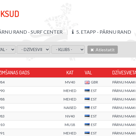
OKSUD
ÄRNU RAND - SURF CENTER
5. ETAPP - PÄRNU RAND
Atiestatīt
ZIMŠANAS GADS
KAT
VAL
DZĪVESVIET
984
MV40
GBR
PÄRNU MAA
990
MEHED
EST
PÄRNU MAA
988
MEHED
EST
PÄRNU MAA
993
NAISED
EST
PÄRNU MAA
983
NV40
EST
PÄRNU MAA
010
MU18
EST
PÄRNU MAA
991
MEHED
EST
PÄRNU MAA