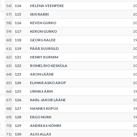
56
)
114
HELENA VEENPERE
2
57
)
115
IRIS RABBI
2
58
)
116
KEVEN GURKO
2
59
)
117
KERON GURKO
2
60
)
118
GEORG KALDE
1
61
)
119
PÄÄR SUURSILD
2
62
)
121
HENRY KURNIM
2
63
)
122
ROMEL RIO KESKÜLA
2
64
)
123
ARON LÄÄNE
2
65
)
124
ELIMAR ASKO AROP
2
66
)
125
URMAS ÄRM
1
67
)
126
KARL-JAKOB LÄÄNE
2
68
)
127
HANNES KIIPUS
1
69
)
128
ERGO NURK
1
70
)
129
ANDREAS NÕMM
2
71
)
130
ALIIS ALLAS
1