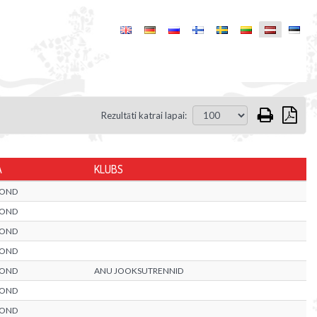
Rezultāti katrai lapai:
A
KLUBS
KOND
KOND
KOND
KOND
KOND
ANU JOOKSUTRENNID
KOND
KOND