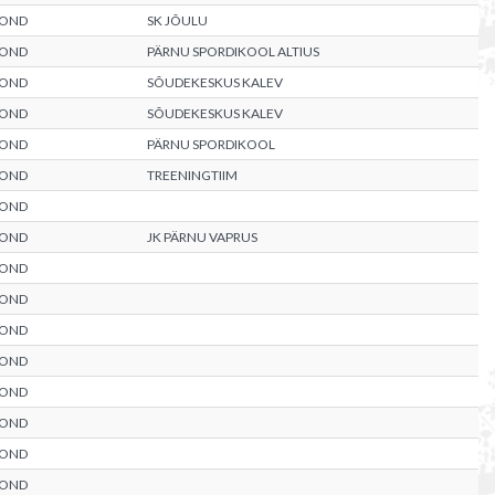
KOND
SK JÕULU
KOND
PÄRNU SPORDIKOOL ALTIUS
KOND
SÕUDEKESKUS KALEV
KOND
SÕUDEKESKUS KALEV
KOND
PÄRNU SPORDIKOOL
KOND
TREENINGTIIM
KOND
KOND
JK PÄRNU VAPRUS
KOND
KOND
KOND
KOND
KOND
KOND
KOND
KOND