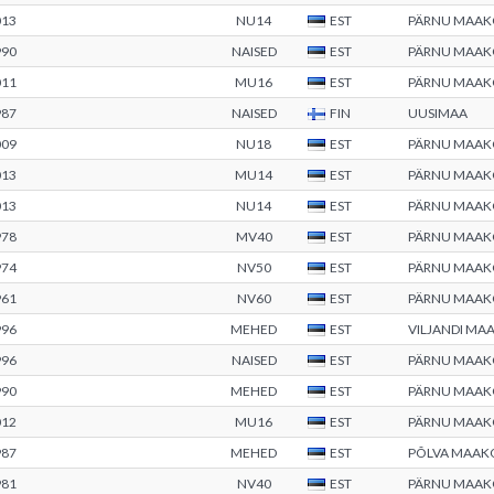
013
NU14
EST
PÄRNU MAA
990
NAISED
EST
PÄRNU MAA
011
MU16
EST
PÄRNU MAA
987
NAISED
FIN
UUSIMAA
009
NU18
EST
PÄRNU MAA
013
MU14
EST
PÄRNU MAA
013
NU14
EST
PÄRNU MAA
978
MV40
EST
PÄRNU MAA
974
NV50
EST
PÄRNU MAA
961
NV60
EST
PÄRNU MAA
996
MEHED
EST
VILJANDI M
996
NAISED
EST
PÄRNU MAA
990
MEHED
EST
PÄRNU MAA
012
MU16
EST
PÄRNU MAA
987
MEHED
EST
PÕLVA MAAK
981
NV40
EST
PÄRNU MAA