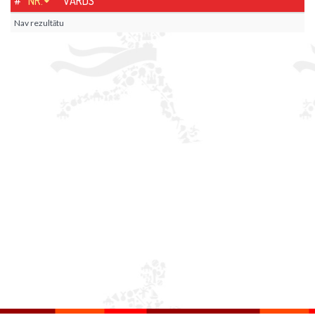
#
NR.
VĀRDS
Nav rezultātu