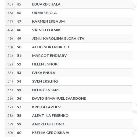
45
)
45
EDUARD EHALA
46
)
46
URMAS EIGLA
47
)
47
KARMEN EKBAUM
48
)
48
VÄINO ELLAMIK
49
)
49
JENNI KAROLIINA ELORANTA
50
)
50
ALEKSNDR EMBRICH
51
)
51
MARGOT ENDJÄRV
52
)
52
HELEN ENNOK
53
)
53
IVIKA ENULA
54
)
54
SVEN ERSLING
55
)
55
HEDDY ESTAM
56
)
56
DAVID IMMANUEL EVARDONE
57
)
57
KRISTA FAZIJEV
58
)
58
ALEVTINA FESENKO
59
)
59
ANDREI GELFOND
60
)
60
KSENIA GEROISKAJA