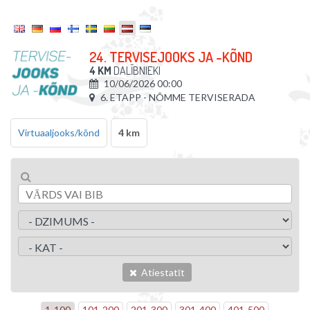
24. TERVISEJOOKS JA -KÕND
4 KM
DALĪBNIEKI
10/06/2026 00:00
6. ETAPP - NÕMME TERVISERADA
Virtuaaljooks/kõnd
4 km
Atiestatīt
1
-
100
101
-
200
201
-
300
301
-
400
401
-
500