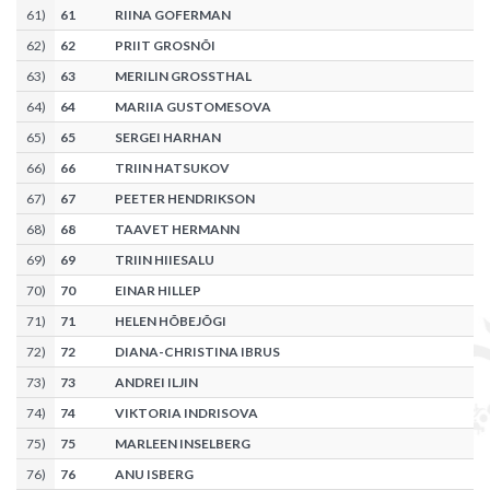
61
)
61
RIINA GOFERMAN
62
)
62
PRIIT GROSNÕI
63
)
63
MERILIN GROSSTHAL
64
)
64
MARIIA GUSTOMESOVA
65
)
65
SERGEI HARHAN
66
)
66
TRIIN HATSUKOV
67
)
67
PEETER HENDRIKSON
68
)
68
TAAVET HERMANN
69
)
69
TRIIN HIIESALU
70
)
70
EINAR HILLEP
71
)
71
HELEN HÕBEJÕGI
72
)
72
DIANA-CHRISTINA IBRUS
73
)
73
ANDREI ILJIN
74
)
74
VIKTORIA INDRISOVA
75
)
75
MARLEEN INSELBERG
76
)
76
ANU ISBERG