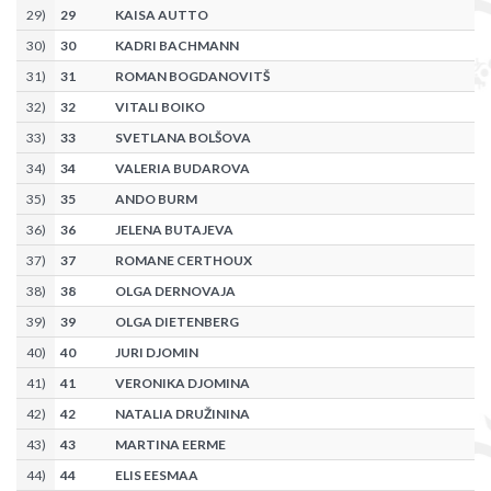
29
)
29
KAISA AUTTO
30
)
30
KADRI BACHMANN
31
)
31
ROMAN BOGDANOVITŠ
32
)
32
VITALI BOIKO
33
)
33
SVETLANA BOLŠOVA
34
)
34
VALERIA BUDAROVA
35
)
35
ANDO BURM
36
)
36
JELENA BUTAJEVA
37
)
37
ROMANE CERTHOUX
38
)
38
OLGA DERNOVAJA
39
)
39
OLGA DIETENBERG
40
)
40
JURI DJOMIN
41
)
41
VERONIKA DJOMINA
42
)
42
NATALIA DRUŽININA
43
)
43
MARTINA EERME
44
)
44
ELIS EESMAA