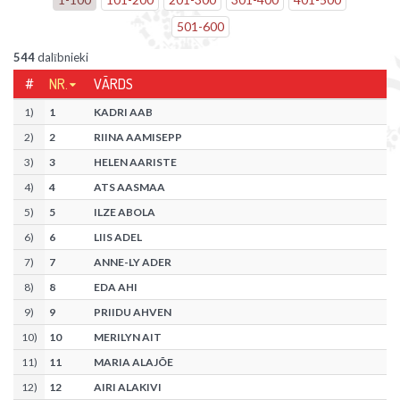
501
-
600
544
dalībnieki
#
NR.
VĀRDS
1
)
1
KADRI AAB
2
)
2
RIINA AAMISEPP
3
)
3
HELEN AARISTE
4
)
4
ATS AASMAA
5
)
5
ILZE ABOLA
6
)
6
LIIS ADEL
7
)
7
ANNE-LY ADER
8
)
8
EDA AHI
9
)
9
PRIIDU AHVEN
10
)
10
MERILYN AIT
11
)
11
MARIA ALAJÕE
12
)
12
AIRI ALAKIVI