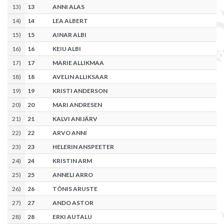
13
)
13
ANNI ALAS
14
)
14
LEA ALBERT
15
)
15
AINAR ALBI
16
)
16
KEIU ALBI
17
)
17
MARIE ALLIKMAA
18
)
18
AVELIN ALLIKSAAR
19
)
19
KRISTI ANDERSON
20
)
20
MARI ANDRESEN
21
)
21
KALVI ANIJÄRV
22
)
22
ARVO ANNI
23
)
23
HELERIN ANSPEETER
24
)
24
KRISTIN ARM
25
)
25
ANNELI ARRO
26
)
26
TÕNIS ARUSTE
27
)
27
ANDO ASTOR
28
)
28
ERKI AUTALU