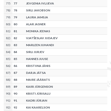
77
)
77
JEVGENIA IVLIJEVA
78
)
78
SIRLI JAKOBSON
79
)
79
LAURA JAMSJA
80
)
80
ALAR JASNER
81
)
81
MONIKA JEENAS
82
)
82
VJATŠESLAV JUDAJEV
83
)
83
MARLEEN JUHANDI
84
)
84
SIRLI JURJEV
85
)
85
HANNES JUUSE
86
)
86
KRISTIINA JÄNIS
87
)
87
DARJA JÄTSA
88
)
88
MAIRE JÄÄRATS
89
)
89
KAIRI JÜRGENSON
90
)
90
KRISTI JÜRISALU
91
)
91
KADRI JÜRJAN
92
)
92
KAI KAARELSON