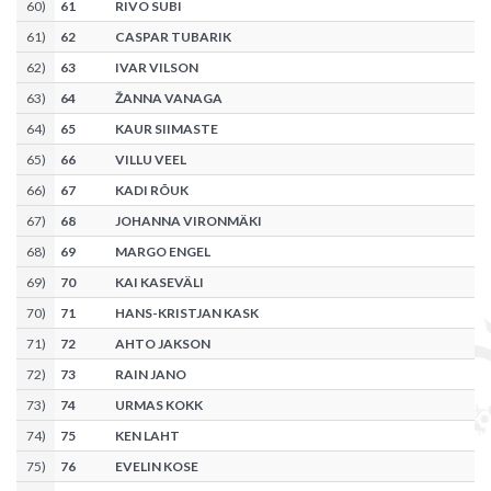
60
)
61
RIVO SUBI
61
)
62
CASPAR TUBARIK
62
)
63
IVAR VILSON
63
)
64
ŽANNA VANAGA
64
)
65
KAUR SIIMASTE
65
)
66
VILLU VEEL
66
)
67
KADI RÕUK
67
)
68
JOHANNA VIRONMÄKI
68
)
69
MARGO ENGEL
69
)
70
KAI KASEVÄLI
70
)
71
HANS-KRISTJAN KASK
71
)
72
AHTO JAKSON
72
)
73
RAIN JANO
73
)
74
URMAS KOKK
74
)
75
KEN LAHT
75
)
76
EVELIN KOSE