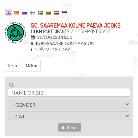
50. SAAREMAA KOLME PÄEVA JOOKS
10 KM
PARTICIPANTS
/
1 ETAPP/1ST STAGE
20/10/2023 16:30
KURESSAARE GÜMNAASIUM
1 PÄEV - 1ST DAY
2 km
10 km
Reset