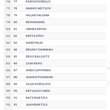
76
)
77
KAROLYN KRILLO
77
)
78
MARKO NEITSOV
78
)
79
HILLAR VALGMA
79
)
80
REIN RAIKNA
80
)
81
URMAS ERVIN
81
)
82
KERTA KÕIV
82
)
83
AARE PALM
83
)
84
BRUNO TAMMARU
84
)
85
ERGO KALJUSTE
85
)
86
LIISA RAHU
86
)
87
ANDO LEPPIMAN
87
)
88
JAANUS PIILMANN
88
)
89
OLGA KOROLJOV
89
)
90
KÄTLIN ATONEN
90
)
91
KATE BARTELS
91
)
92
JAAN BARTELS