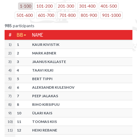
1
-
100
101
-
200
201
-
300
301
-
400
401
-
500
501
-
600
601
-
700
701
-
800
801
-
900
901
-
1000
985
participants
#
BIB
NAME
1
)
1
KAUR KIVISTIK
2
)
2
MARK ABNER
3
)
3
JAANUS KALLASTE
4
)
4
TAAVI KILKI
5
)
5
BERT TIPPI
6
)
6
ALEKSANDR KULESHOV
7
)
7
PEEP JALAKAS
8
)
8
RIHO KIRSIPUU
9
)
10
ÜLARI KAIS
10
)
11
TOOMAS KIIS
11
)
12
HEIKI REBANE