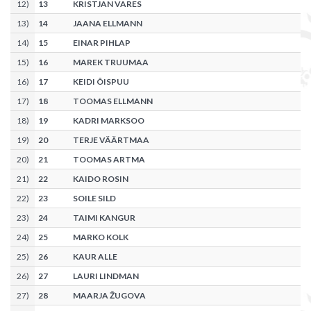
12
)
13
KRISTJAN VARES
13
)
14
JAANA ELLMANN
14
)
15
EINAR PIHLAP
15
)
16
MAREK TRUUMAA
16
)
17
KEIDI ÕISPUU
17
)
18
TOOMAS ELLMANN
18
)
19
KADRI MARKSOO
19
)
20
TERJE VÄÄRTMAA
20
)
21
TOOMAS ARTMA
21
)
22
KAIDO ROSIN
22
)
23
SOILE SILD
23
)
24
TAIMI KANGUR
24
)
25
MARKO KOLK
25
)
26
KAUR ALLE
26
)
27
LAURI LINDMAN
27
)
28
MAARJA ŽUGOVA