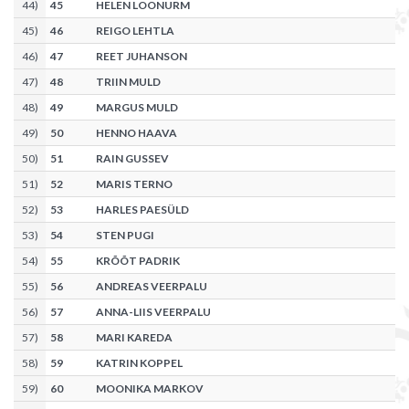
44
)
45
HELEN LOONURM
45
)
46
REIGO LEHTLA
46
)
47
REET JUHANSON
47
)
48
TRIIN MULD
48
)
49
MARGUS MULD
49
)
50
HENNO HAAVA
50
)
51
RAIN GUSSEV
51
)
52
MARIS TERNO
52
)
53
HARLES PAESÜLD
53
)
54
STEN PUGI
54
)
55
KRÕÕT PADRIK
55
)
56
ANDREAS VEERPALU
56
)
57
ANNA-LIIS VEERPALU
57
)
58
MARI KAREDA
58
)
59
KATRIN KOPPEL
59
)
60
MOONIKA MARKOV