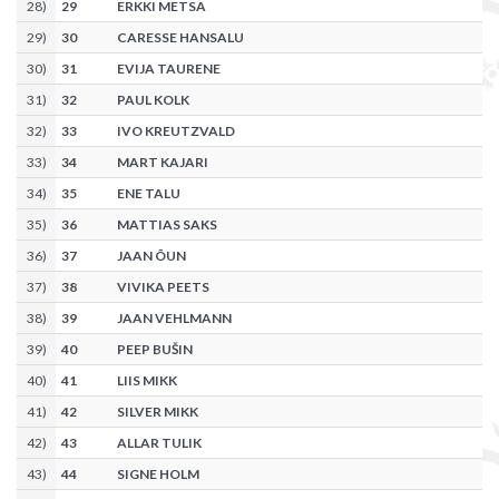
28
)
29
ERKKI METSA
29
)
30
CARESSE HANSALU
30
)
31
EVIJA TAURENE
31
)
32
PAUL KOLK
32
)
33
IVO KREUTZVALD
33
)
34
MART KAJARI
34
)
35
ENE TALU
35
)
36
MATTIAS SAKS
36
)
37
JAAN ÕUN
37
)
38
VIVIKA PEETS
38
)
39
JAAN VEHLMANN
39
)
40
PEEP BUŠIN
40
)
41
LIIS MIKK
41
)
42
SILVER MIKK
42
)
43
ALLAR TULIK
43
)
44
SIGNE HOLM