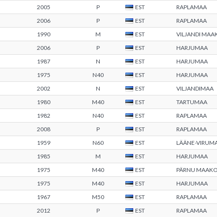
2005
P
EST
RAPLAMAA
2006
P
EST
RAPLAMAA
1990
M
EST
VILJANDI MA
2006
P
EST
HARJUMAA
1987
N
EST
HARJUMAA
1975
N40
EST
HARJUMAA
2002
N
EST
VILJANDIMAA
1980
M40
EST
TARTUMAA
1982
N40
EST
RAPLAMAA
2008
P
EST
RAPLAMAA
1959
N60
EST
LÄÄNE-VIRUM
1985
M
EST
HARJUMAA
1975
M40
EST
PÄRNU MAAK
1975
M40
EST
HARJUMAA
1967
M50
EST
RAPLAMAA
2012
P
EST
RAPLAMAA