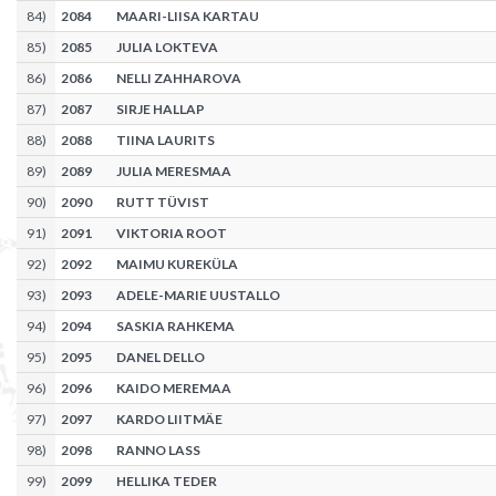
84
)
2084
MAARI-LIISA KARTAU
85
)
2085
JULIA LOKTEVA
86
)
2086
NELLI ZAHHAROVA
87
)
2087
SIRJE HALLAP
88
)
2088
TIINA LAURITS
89
)
2089
JULIA MERESMAA
90
)
2090
RUTT TÜVIST
91
)
2091
VIKTORIA ROOT
92
)
2092
MAIMU KUREKÜLA
93
)
2093
ADELE-MARIE UUSTALLO
94
)
2094
SASKIA RAHKEMA
95
)
2095
DANEL DELLO
96
)
2096
KAIDO MEREMAA
97
)
2097
KARDO LIITMÄE
98
)
2098
RANNO LASS
99
)
2099
HELLIKA TEDER