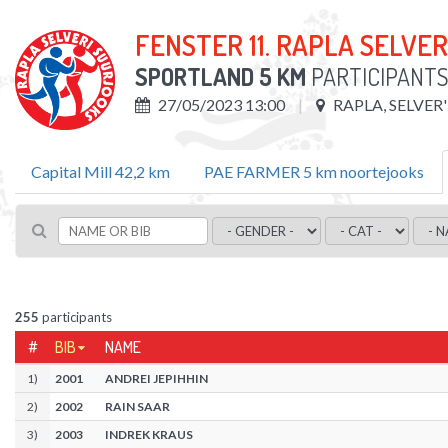
FENSTER 11. RAPLA SELVE
SPORTLAND 5 KM
PARTICIPANT
27/05/2023 13:00
RAPLA, SELVER
Capital Mill 42,2 km
PAE FARMER 5 km noortejooks
255
participants
#
BIB
NAME
1
)
2001
ANDREI JEPIHHIN
2
)
2002
RAIN SAAR
3
)
2003
INDREK KRAUS