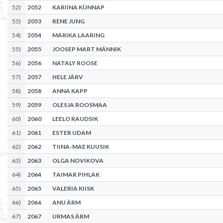
52
)
2052
KARIINA KÜNNAP
53
)
2053
RENE JUNG
54
)
2054
MARIKA LAARING
55
)
2055
JOOSEP MART MÄNNIK
56
)
2056
NATALY ROOSE
57
)
2057
HELE JÄRV
58
)
2058
ANNA KAPP
59
)
2059
OLESJA ROOSMAA
60
)
2060
LEELO RAUDSIK
61
)
2061
ESTER UDAM
62
)
2062
TIINA-MAE KUUSIK
63
)
2063
OLGA NOVIKOVA
64
)
2064
TAIMAR PIHLAK
65
)
2065
VALERIA KIISK
66
)
2066
ANU ÄRM
67
)
2067
URMAS ÄRM