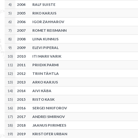
4
)
2004
RALF SUISTE
5
)
2005
RIKO KARJUS
6
)
2006
IGOR ZAHHAROV
7
)
2007
ROMET REISMANN
8
)
2008
LIINA KUNNUS
9
)
2009
ELEVI PIPERAL
10
)
2010
ITI MARII VARIK
11
)
2011
PRIIDIK PARMI
12
)
2012
TRIIN TÄHTLA
13
)
2013
ARKO KARJUS
14
)
2014
AIVI KÄBA
15
)
2015
RISTO KASK
16
)
2016
SERGEI NIKIFOROV
17
)
2017
ANDREI SMIRNOV
18
)
2018
JAANUS PIIRIMEES
19
)
2019
KRISTOFER URBAN