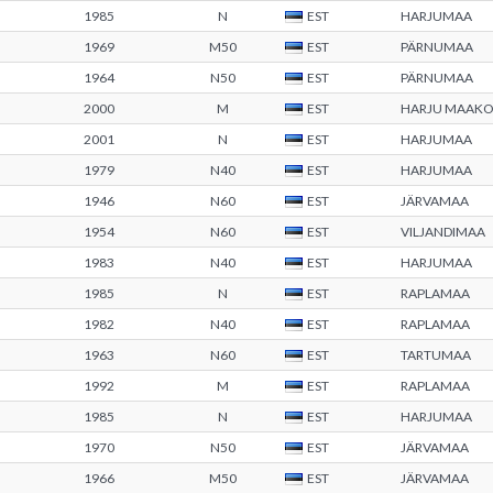
1985
N
EST
HARJUMAA
1969
M50
EST
PÄRNUMAA
1964
N50
EST
PÄRNUMAA
2000
M
EST
HARJU MAAK
2001
N
EST
HARJUMAA
1979
N40
EST
HARJUMAA
1946
N60
EST
JÄRVAMAA
1954
N60
EST
VILJANDIMAA
1983
N40
EST
HARJUMAA
1985
N
EST
RAPLAMAA
1982
N40
EST
RAPLAMAA
1963
N60
EST
TARTUMAA
1992
M
EST
RAPLAMAA
1985
N
EST
HARJUMAA
1970
N50
EST
JÄRVAMAA
1966
M50
EST
JÄRVAMAA