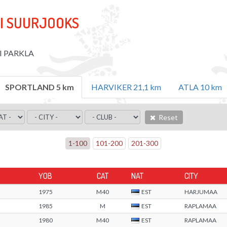
RI SUURJOOKS
S
'I PARKLA
SPORTLAND 5 km
HARVIKER 21,1 km
ATLA 10 km
Reset
1
-
100
101
-
200
201
-
300
YOB
CAT
NAT
CITY
1975
M40
EST
HARJUMAA
1985
M
EST
RAPLAMAA
1980
M40
EST
RAPLAMAA