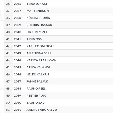
36
)
2036
TIINA JUHANI
37
)
2037
MART MIKSON
38
)
2038
KÜLLIKE JUURIK
39
)
2039
REIN RISTISSAAR
40
)
2040
SIRJE REMMEL
41
)
2041
TRIIN OSS
42
)
2042
RAEL TOOMINGAS
43
)
2043
ALLENKINA SEPP
44
)
2044
KARITA STARILOVA
45
)
2045
ARIKA KAJANDI
46
)
2046
HELEN KALMUS
47
)
2047
JANNE PALJAK
48
)
2048
RAUNO PEEL
49
)
2049
PEETER PUIO
50
)
2050
TAUNO SAU
51
)
2051
ANDRUS ARUKAEVU