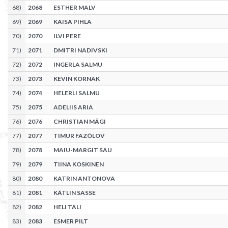
68
)
2068
ESTHER MALV
69
)
2069
KAISA PIHLA
70
)
2070
ILVI PERE
71
)
2071
DMITRI NADIVSKI
72
)
2072
INGERLA SALMU
73
)
2073
KEVIN KORNAK
74
)
2074
HELERLI SALMU
75
)
2075
ADELIIS ARIA
76
)
2076
CHRISTIAN MÄGI
77
)
2077
TIMUR FAZÕLOV
78
)
2078
MAIU-MARGIT SAU
79
)
2079
TIINA KOSKINEN
80
)
2080
KATRIN ANTONOVA
81
)
2081
KÄTLIN SASSE
82
)
2082
HELI TALI
83
)
2083
ESMER PILT