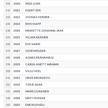
20
)
2020
INGE LUKK
21
)
2021
EGERT EEK
22
)
2022
JOONAS VERNER
23
)
2023
RIHO KAPP
24
)
2024
MARIETTE JOHANNA JAKK
25
)
2025
VILJAR KÄÄMER
26
)
2026
EVE VARIK
27
)
2027
IGOR MÖLDER
28
)
2028
AGNES PÄRNAMÄGI
29
)
2029
CARIN-ANETT MÄNNIK
30
)
2030
VILLU VEEL
31
)
2031
URVE ARUKAEVU
32
)
2032
TERJE SAAR
33
)
2033
MARE LIUKANEN
34
)
2034
MATI HUSSAR
35
)
2035
ENE ROOVÄLI