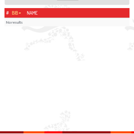
#
BIB
NAME
No results