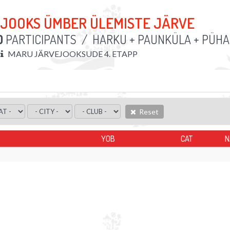
. JOOKS ÜMBER ÜLEMISTE JÄRVE
D
PARTICIPANTS
/
HARKU + PAUNKÜLA + PÜHA
MARU JÄRVEJOOKSUDE 4. ETAPP
Reset
YOB
CAT
N