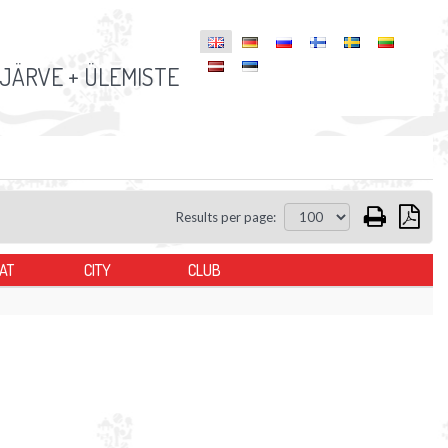
JÄRVE + ÜLEMISTE
Results per page:
AT
CITY
CLUB