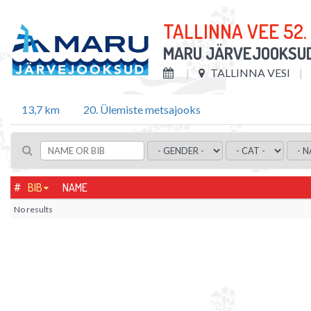
TALLINNA VEE 52
MARU JÄRVEJOOKSU
TALLINNA VESI
13,7 km
20. Ülemiste metsajooks
#
BIB
NAME
No results